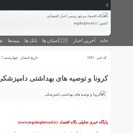
خانه
آخرین اخبار
🇮🇷استان ‌ها
بانک ها
بیمه‌ها
نف
کد خبر : 3181
تاریخ انتشار : چهارشنبه 7 اسفند 1398 - 23:06
کرونا و توصیه های بهداشتی دامپزشک
پایگاه خبری تحلیلی نگاه اقتصاد
(www.negaheghtesad.ir)