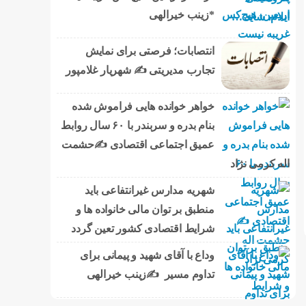
*زینب خیرالهی
انتصابات؛ فرصتی برای نمایش
تجارب مدیریتی ✍ شهریار غلامپور
خواهر خوانده هایی فراموش شده
بنام بدره و سربندر با ۶۰ سال روابط
عمیق اجتماعی اقتصادی ✍حشمت
اله کرمی نژاد
شهریه مدارس غیرانتفاعی باید
منطبق بر توان مالی خانواده ها و
شرایط اقتصادی کشور تعین گردد
وداع با آقای شهید و پیمانی برای
تداوم مسیر ✍زینب خیرالهی