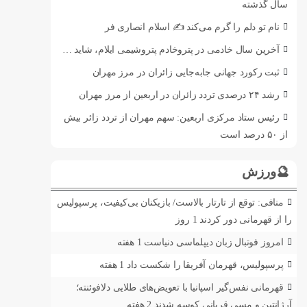
سال گذشته
نام تو دلم را گرم می‌کند ✍️ اسلام انصاری فر
آخرین سال خادمی در پتروخادم پتروشیمی ایلام، شاید …
ثبت رکورد جهانی جابه‌جایی زائران در مرز مهران
رشد ۲۴ درصدی تردد زائران در اربعین از مرز مهران
رئیس ستاد مرکزی اربعین: سهم مهران از تردد زائر بیش
از ۵۰ درصد است
🔮ورزش
منافی: توقع از تارتار بالاست/ بازیکنان بی‌کیفیت، پرسپولیس
را از قهرمانی دور کردند
1 روز
امروز فوتبال زبان دیپلماسی دنیاست
1 هفته
پرسپولیس، قهرمان آفریقا را شکست داد
1 هفته
قهرمانی نفس‌گیر اسپانیا با تعویض‌های طلایی دلافوئنته؛
آرژانتین و مسی قربانی کوسه شدند
2 هفته