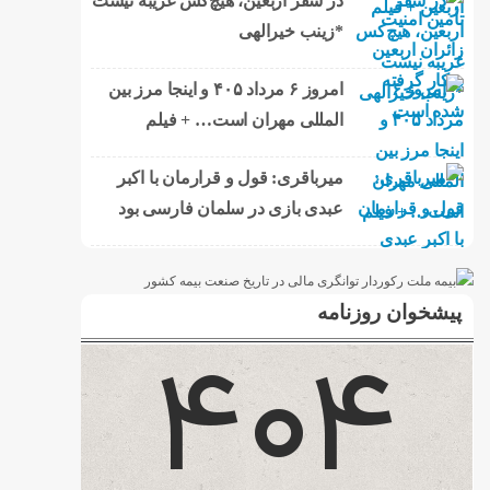
در سفر اربعین، هیچ‌کس غریبه نیست
*زینب خیرالهی
امروز ۶ مرداد ۴۰۵ و اینجا مرز بین
المللی مهران است… + فیلم
میرباقری: قول و قرارمان با اکبر
عبدی بازی در سلمان فارسی بود
پیشخوان روزنامه