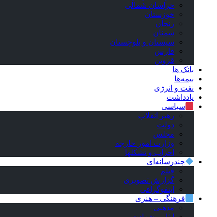
خراسان شمالی
خوزستان
زنجان
سمنان
سیستان و بلوچستان
فارس
قزوین
بانک ها
بیمه‌ها
نفت و انرژی
یادداشت
سیاسی
رهبر انقلاب
دولت
مجلس
وزارت امور خارجه
احزاب و تشکلها
چندرسانه‌ای
فیلم
گزارش تصویری
اینفوگرافی
فرهنگی – هنری
مذهبی
ایثار و شهادت