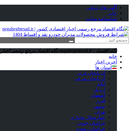
آگهی های دولتی
چاپ
شناسنامه سایت
نگاه اقتصاد | negaheghtesad.ir
نگاه اقتصاد مرجع رسمی اخبار اقتصادی کش
خانه
آخرین اخبار
استان ‌ها
آذربایجان غربی
آذربایجان شرقی
ایلام
اردبیل
اصفهان
البرز
بوشهر
تهران
چهارمحال بختیاری
خراسان جنوبی
خراسان رضوی