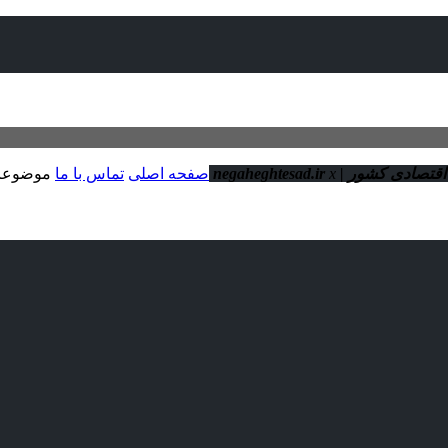
ور | negaheghtesad.ir
x
صفحه اصلی
تماس با ما
موضوعا