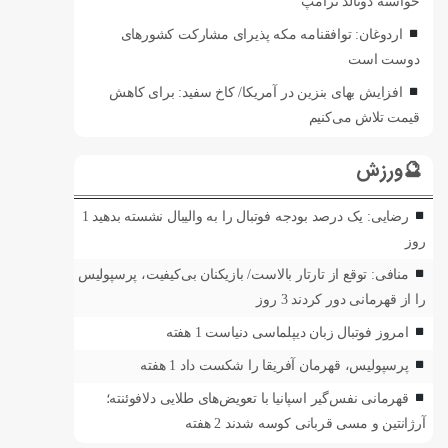
خواسته دونالد ترامپ
اردوغان: توافقنامه مکه پذیرای مشارکت کشورهای
دوست است
افزایش بهای بنزین در آمریکا/ کاخ سفید: برای کاهش
قیمت تلاش می‌کنیم
🔮ورزش
رضایی: یک درصد بودجه فوتبال را به والیبال نشسته بدهید
1
روز
منافی: توقع از تارتار بالاست/ بازیکنان بی‌کیفیت، پرسپولیس
را از قهرمانی دور کردند
3 روز
امروز فوتبال زبان دیپلماسی دنیاست
1 هفته
پرسپولیس، قهرمان آفریقا را شکست داد
1 هفته
قهرمانی نفس‌گیر اسپانیا با تعویض‌های طلایی دلافوئنته؛
آرژانتین و مسی قربانی کوسه شدند
2 هفته