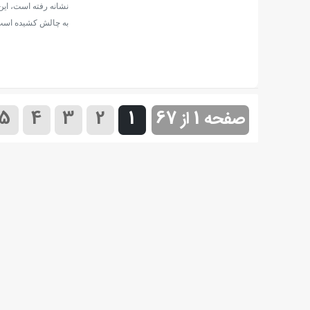
نشانه رفته است، این
به چالش کشیده است
صفحه 1 از 67
1
2
3
4
5
»
...