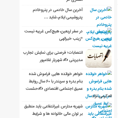
انصاری فر
آخرین سال خادمی در پتروخادم
پتروشیمی ایلام، شاید …
در سفر اربعین، هیچ‌کس غریبه نیست
*زینب خیرالهی
انتصابات؛ فرصتی برای نمایش تجارب
مدیریتی ✍ شهریار غلامپور
خواهر خوانده هایی فراموش شده
بنام بدره و سربندر با ۶۰ سال روابط
عمیق اجتماعی اقتصادی ✍حشمت
اله کرمی نژاد
شهریه مدارس غیرانتفاعی باید منطبق
بر توان مالی خانواده ها و شرایط