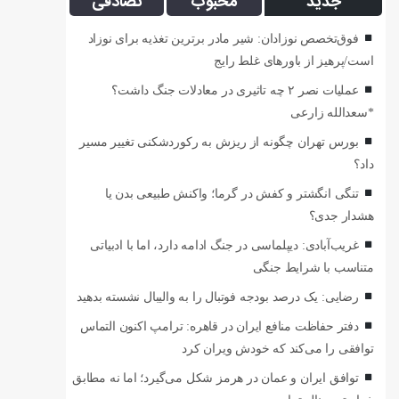
جدید
محبوب
تصادفی
فوق‌تخصص نوزادان: شیر مادر برترین تغذیه برای نوزاد
است/پرهیز از باورهای غلط رایج
عملیات نصر ۲ چه تاثیری در معادلات جنگ داشت؟
*سعدالله زارعی
بورس تهران چگونه از ریزش به رکوردشکنی تغییر مسیر
داد؟
تنگی انگشتر و کفش در گرما؛ واکنش طبیعی بدن یا
هشدار جدی؟
غریب‌آبادی: دیپلماسی در جنگ ادامه دارد، اما با ادبیاتی
متناسب با شرایط جنگی
رضایی: یک درصد بودجه فوتبال را به والیبال نشسته بدهید
دفتر حفاظت منافع ایران در قاهره: ترامپ اکنون التماس
توافقی را می‌کند که خودش ویران کرد
توافق ایران و عمان در هرمز شکل می‌گیرد؛ اما نه مطابق