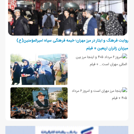
روایت فرهنگ و ایثار در مرز مهران؛ خیمه فرهنگی سپاه امیرالمؤمنین(ع)
میزبان زائران اربعین + فیلم