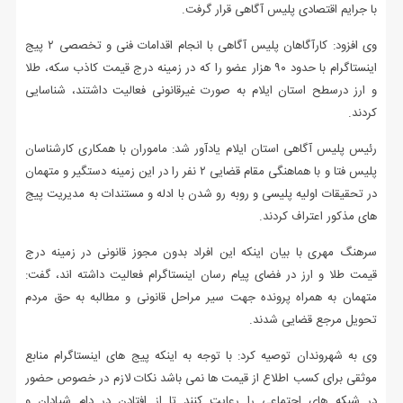
با جرایم اقتصادی پلیس آگاهی قرار گرفت.
وی افزود: کارآگاهان پلیس آگاهی با انجام اقدامات فنی و تخصصی ۲ پیج
اینستاگرام با حدود ۹۰ هزار عضو را که در زمینه درج قیمت کاذب سکه، طلا
و ارز درسطح استان ایلام به صورت غیرقانونی فعالیت داشتند، شناسایی
کردند.
رئیس پلیس آگاهی استان ایلام یادآور شد: ماموران با همکاری کارشناسان
پلیس فتا و با هماهنگی مقام قضایی ۲ نفر را در این زمینه دستگیر و متهمان
در تحقیقات اولیه پلیسی و روبه رو شدن با ادله و مستندات به مدیریت پیج
های مذکور اعتراف کردند.
سرهنگ مهری با بیان اینکه این افراد بدون مجوز قانونی در زمینه درج
قیمت طلا و ارز در فضای پیام رسان اینستاگرام فعالیت داشته اند، گفت:
متهمان به همراه پرونده جهت سیر مراحل قانونی و مطالبه به حق مردم
تحویل مرجع قضایی شدند.
وی به شهروندان توصیه کرد: با توجه به اینکه پیج های اینستاگرام منابع
موثقی برای کسب اطلاع از قیمت ها نمی باشد نکات لازم در خصوص حضور
در شبکه های اجتماعی را رعایت کنند تا از افتادن در دام شیادان و