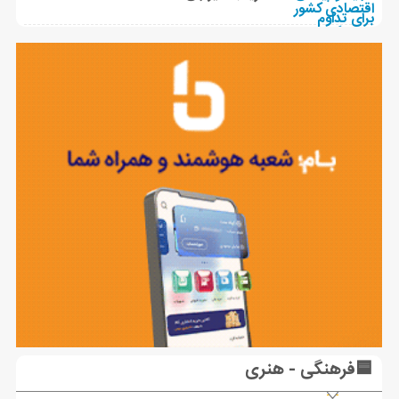
🟦فرهنگی - هنری