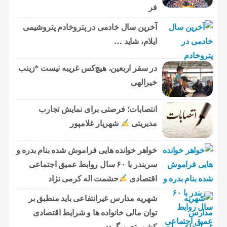
فر
آخرین سال خادمی در پتروخادم پتروشیمی
ایلام، شاید …
در سفر اربعین، هیچ‌کس غریبه نیست *زینب
خیرالهی
انتصابات؛ فرصتی برای نمایش تجارب
مدیریتی
شهریار غلامپور
خواهر خوانده هایی فراموش شده بنام بدره و
سربندر با ۶۰ سال روابط عمیق اجتماعی
اقتصادی
حشمت اله کرمی نژاد
شهریه مدارس غیرانتفاعی باید منطبق بر
توان مالی خانواده ها و شرایط اقتصادی
کشور تعین گردد