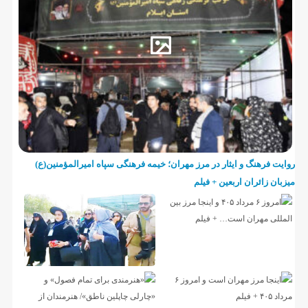
روایت فرهنگ و ایثار در مرز مهران؛ خیمه فرهنگی سپاه امیرالمؤمنین(ع)
میزبان زائران اربعین + فیلم