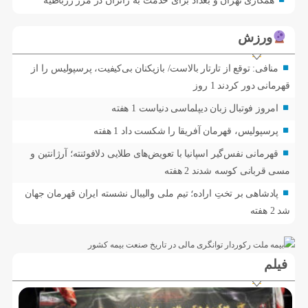
همکاری تهران و بغداد برای خدمت به زائران در مرز زرباطیه
ورزش
منافی: توقع از تارتار بالاست/ بازیکنان بی‌کیفیت، پرسپولیس را از
قهرمانی دور کردند
1 روز
امروز فوتبال زبان دیپلماسی دنیاست
1 هفته
پرسپولیس، قهرمان آفریقا را شکست داد
1 هفته
قهرمانی نفس‌گیر اسپانیا با تعویض‌های طلایی دلافوئنته؛ آرژانتین و
مسی قربانی کوسه شدند
2 هفته
پادشاهی بر تختِ اراده؛ تیم ملی والیبال نشسته ایران قهرمان جهان
شد
2 هفته
فیلم