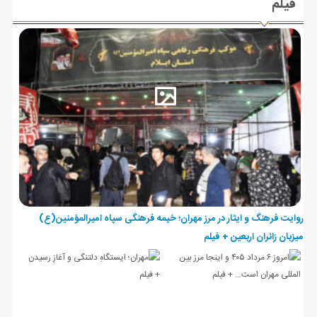
فیلم
روایت فرهنگ و ایثار در مرز مهران؛ خیمه فرهنگی سپاه امیرالمؤمنین(ع)
میزبان زائران اربعین + فیلم