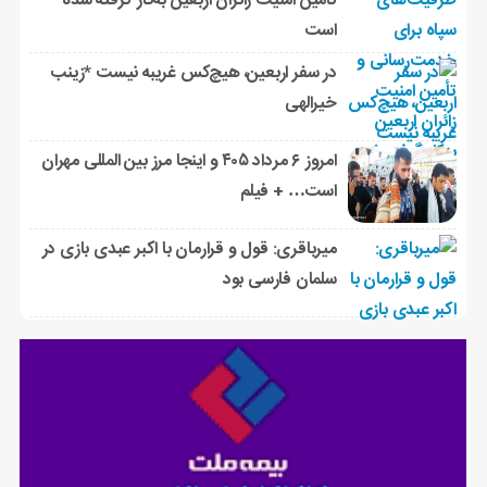
تأمین امنیت زائران اربعین به‌کار گرفته شده
است
در سفر اربعین، هیچ‌کس غریبه نیست *زینب
خیرالهی
امروز ۶ مرداد ۴۰۵ و اینجا مرز بین المللی مهران
است… + فیلم
میرباقری: قول و قرارمان با اکبر عبدی بازی در
سلمان فارسی بود