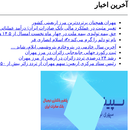
آخرین اخبار
مهران همچنان پرترددترین مرز اربعینی کشور
تغییر مثبت در عملکرد مالی بانک صادرات ایران/ درآمد عملیاتی ۸۰ درصد رشد کر
حق بیمه تولیدی بیمه ملت در چهار ماه نخست امسال از ۱۴.۵ همت گذشت/ رشد ۹۰ درصدی نسبت به مدت مشابه سال گذشته
نام تو دلم را گرم می‌کند ✍️ اسلام انصاری فر
آخرین سال خادمی در پتروخادم پتروشیمی ایلام، شاید …
ثبت رکورد جهانی جابه‌جایی زائران در مرز مهران
رشد ۲۴ درصدی تردد زائران در اربعین از مرز مهران
رئیس ستاد مرکزی اربعین: سهم مهران از تردد زائر بیش از ۵۰ درصد است