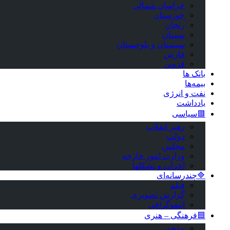
خراسان شمالی
خوزستان
زنجان
سمنان
سیستان و بلوچستان
فارس
قزوین
بانک ها
بیمه‌ها
نفت و انرژی
یادداشت
🟥سیاسی
رهبر انقلاب
دولت
مجلس
وزارت امور خارجه
احزاب و تشکلها
🔷چندرسانه‌ای
فیلم
گزارش تصویری
اینفوگرافی
🟦فرهنگی – هنری
مذهبی