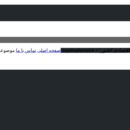
ور | negaheghtesad.ir
x
صفحه اصلی
تماس با ما
موضوعا