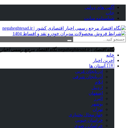
آگهی های دولتی
چاپ
شناسنامه سایت
نگاه اقتصاد | negaheghtesad.ir
نگاه اقتصاد مرجع رسمی اخبار اقتصادی کش
خانه
آخرین اخبار
🇮🇷استان ‌ها
آذربایجان غربی
آذربایجان شرقی
ایلام
اردبیل
اصفهان
البرز
بوشهر
تهران
چهارمحال بختیاری
خراسان جنوبی
خراسان رضوی