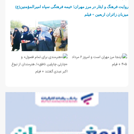
روایت فرهنگ و ایثار در مرز مهران؛ خیمه فرهنگی سپاه امیرالمؤمنین(ع)
میزبان زائران اربعین + فیلم