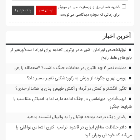
ذخیره نام، ایمیل و وبسایت من در مرورگر
ارسال نظر
پاک کردن !
برای زمانی که دوباره دیدگاهی می‌نویسم.
آخرین اخبار
فوق‌تخصص نوزادان: شیر مادر برترین تغذیه برای نوزاد است/پرهیز از
باورهای غلط رایج
عملیات نصر ۲ چه تاثیری در معادلات جنگ داشت؟ *سعدالله زارعی
بورس تهران چگونه از ریزش به رکوردشکنی تغییر مسیر داد؟
تنگی انگشتر و کفش در گرما؛ واکنش طبیعی بدن یا هشدار جدی؟
غریب‌آبادی: دیپلماسی در جنگ ادامه دارد، اما با ادبیاتی متناسب با
شرایط جنگی
رضایی: یک درصد بودجه فوتبال را به والیبال نشسته بدهید
دفتر حفاظت منافع ایران در قاهره: ترامپ اکنون التماس توافقی را
می‌کند که خودش ویران کرد