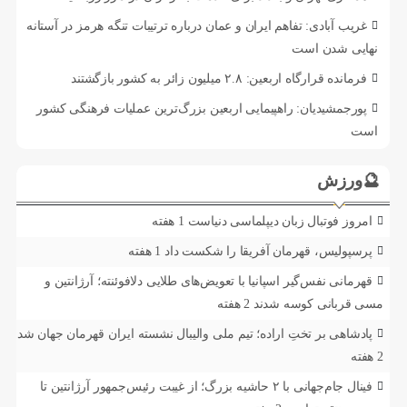
غریب آبادی: تفاهم ایران و عمان درباره ترتیبات تنگه هرمز در آستانه
نهایی شدن است
فرمانده قرارگاه اربعین: ۲.۸ میلیون زائر به کشور بازگشتند
پورجمشیدیان: راهپیمایی اربعین بزرگ‌ترین عملیات فرهنگی کشور
است
🔮ورزش
امروز فوتبال زبان دیپلماسی دنیاست
1 هفته
پرسپولیس، قهرمان آفریقا را شکست داد
1 هفته
قهرمانی نفس‌گیر اسپانیا با تعویض‌های طلایی دلافوئنته؛ آرژانتین و
مسی قربانی کوسه شدند
2 هفته
پادشاهی بر تختِ اراده؛ تیم ملی والیبال نشسته ایران قهرمان جهان شد
2 هفته
فینال جام‌جهانی با ۲ حاشیه بزرگ؛ از غیبت رئیس‌جمهور آرژانتین تا