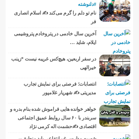
#دلنوشته
نام تو دلم را گرم می‌کند ✍️ اسلام انصاری
فر
آخرین سال خادمی در پتروخادم پتروشیمی
ایلام، شاید …
در سفر اربعین، هیچ‌کس غریبه نیست *زینب
خیرالهی
انتصابات؛ فرصتی برای نمایش تجارب
مدیریتی ✍ شهریار غلامپور
خواهر خوانده هایی فراموش شده بنام بدره و
سربندر با ۶۰ سال روابط عمیق اجتماعی
اقتصادی ✍حشمت اله کرمی نژاد
شهریه مدارس غیرانتفاعی باید منطبق بر