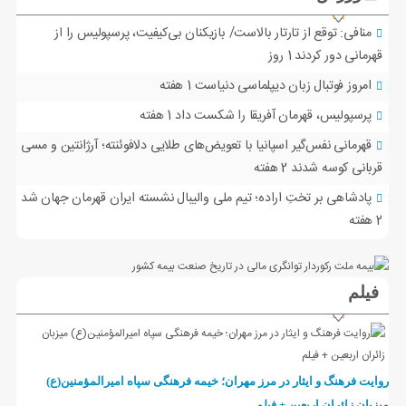
منافی: توقع از تارتار بالاست/ بازیکنان بی‌کیفیت، پرسپولیس را از
قهرمانی دور کردند
1 روز
امروز فوتبال زبان دیپلماسی دنیاست
1 هفته
پرسپولیس، قهرمان آفریقا را شکست داد
1 هفته
قهرمانی نفس‌گیر اسپانیا با تعویض‌های طلایی دلافوئنته؛ آرژانتین و مسی
قربانی کوسه شدند
2 هفته
پادشاهی بر تختِ اراده؛ تیم ملی والیبال نشسته ایران قهرمان جهان شد
2 هفته
فیلم
روایت فرهنگ و ایثار در مرز مهران؛ خیمه فرهنگی سپاه امیرالمؤمنین(ع)
میزبان زائران اربعین + فیلم