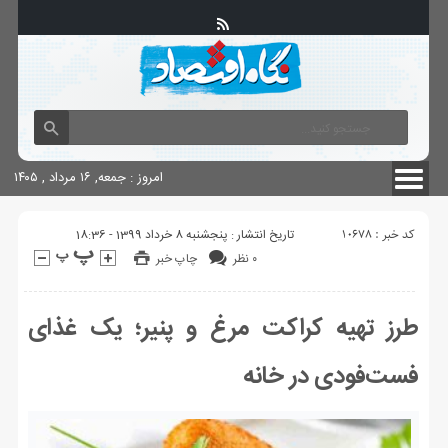
آگهی های دولتی
چاپ
شناسنامه سایت
امروز : جمعه, ۱۶ مرداد , ۱۴۰۵
کد خبر : 10678
تاریخ انتشار : پنجشنبه 8 خرداد 1399 - 18:36
۰ نظر
چاپ خبر
طرز تهیه کراکت مرغ و پنیر؛ یک غذای
فست‌فودی در خانه