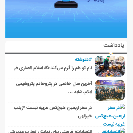
یادداشت
#دلنوشته
نام تو دلم را گرم می‌کند ✍️ اسلام انصاری فر
آخرین سال خادمی در پتروخادم پتروشیمی
ایلام، شاید …
در سفر اربعین، هیچ‌کس غریبه نیست *زینب
خیرالهی
انتصابات؛ فرصتی برای نمایش تجارب مدیریتی