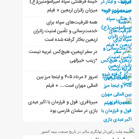
خیمه فرهنگی سپاه امیرالمؤمنین(ع)
میزبان زائران اربعین + فیلم
همه ظرفیت‌های سپاه برای
خدمت‌رسانی و تأمین امنیت زائران
اربعین به‌کار گرفته شده است
در سفر اربعین، هیچ‌کس غریبه نیست
*زینب خیرالهی
امروز ۶ مرداد ۴۰۵ و اینجا مرز بین
المللی مهران است… + فیلم
میرباقری: قول و قرارمان با اکبر عبدی
بازی در سلمان فارسی بود