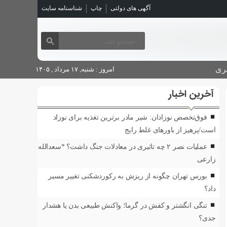
آگهی های دولتی
چاپ
شناسنامه سایت
ری
امروز : شنبه, ۱۷ مرداد , ۱۴۰۵
آخرین اخبار
فوق‌تخصص نوزادان: شیر مادر برترین تغذیه برای نوزاد
است/پرهیز از باورهای غلط رایج
عملیات نصر ۲ چه تاثیری در معادلات جنگ داشت؟ *سعدالله
زارعی
بورس تهران چگونه از ریزش به رکوردشکنی تغییر مسیر
داد؟
تنگی انگشتر و کفش در گرما؛ واکنش طبیعی بدن یا هشدار
جدی؟