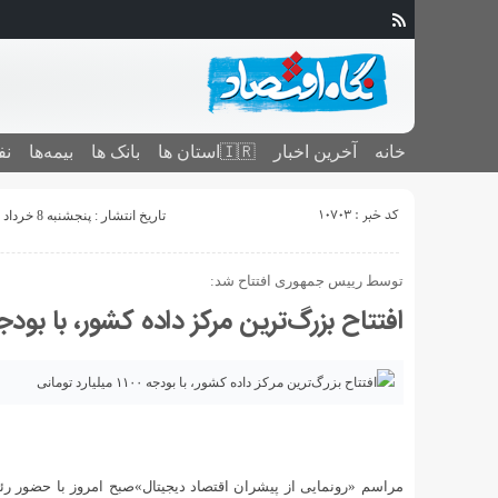
خانه
آخرین اخبار
🇮🇷استان ‌ها
بانک ها
بیمه‌ها
نف
کد خبر : 10703
تاریخ انتشار : پنجشنبه 8 خرداد 1399 - 20:32
توسط رییس جمهوری افتتاح شد:
افتتاح بزرگ‌ترین مرکز داده کشور، با بودجه ۱۱۰۰ میلیارد توم
مراسم «رونمایی از پیشران اقتصاد دیجیتال»صبح امروز با حضور رئ