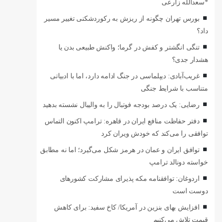
*سعدالله زارعی
بورس تهران چگونه از ریزش به رکوردشکنی تغییر مسیر
داد؟
تنگی انگشتر و کفش در گرما؛ واکنش طبیعی بدن یا
هشدار جدی؟
غریب‌آبادی: دیپلماسی در جنگ ادامه دارد، اما با ادبیاتی
متناسب با شرایط جنگی
رضایی: یک درصد بودجه فوتبال را به والیبال نشسته بدهید
دفتر حفاظت منافع ایران در قاهره: ترامپ اکنون التماس
توافقی را می‌کند که خودش ویران کرد
توافق ایران و عمان در هرمز شکل می‌گیرد؛ اما نه مطابق
خواسته دونالد ترامپ
اردوغان: توافقنامه مکه پذیرای مشارکت کشورهای
دوست است
افزایش بهای بنزین در آمریکا/ کاخ سفید: برای کاهش
قیمت تلاش می‌کنیم