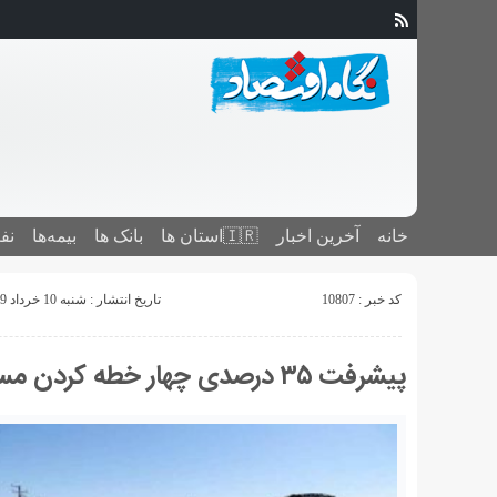
خانه
آخرین اخبار
🇮🇷استان ‌ها
بانک ها
بیمه‌ها
نف
کد خبر : 10807
تاریخ انتشار : شنبه 10 خرداد 1399 - 12:45
پیشرفت ۳۵ درصدی چهار خطه کردن مسیر دره‌شهر – پلدختر