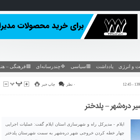
ت و انرژی
یادداشت
🟥سیاسی
🔷چندرسانه‌ای
🟦فرهنگی – هن
۰ نظر
چاپ خبر
ایلام - مدیرکل راه و شهرسازی استان ایلام گفت: عملیات اجرایی
چهار خطه کردن خروجی شهر دره‌شهر به سمت شهرستان پلدختر