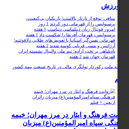
🔮ورزش
منافی: توقع از تارتار بالاست/ بازیکنان بی‌کیفیت،
پرسپولیس را از قهرمانی دور کردند
1 روز
امروز فوتبال زبان دیپلماسی دنیاست
1 هفته
پرسپولیس، قهرمان آفریقا را شکست داد
1 هفته
قهرمانی نفس‌گیر اسپانیا با تعویض‌های طلایی دلافوئنته؛
آرژانتین و مسی قربانی کوسه شدند
2 هفته
پادشاهی بر تختِ اراده؛ تیم ملی والیبال نشسته ایران
قهرمان جهان شد
2 هفته
فیلم
روایت فرهنگ و ایثار در مرز مهران؛ خیمه
فرهنگی سپاه امیرالمؤمنین(ع) میزبان