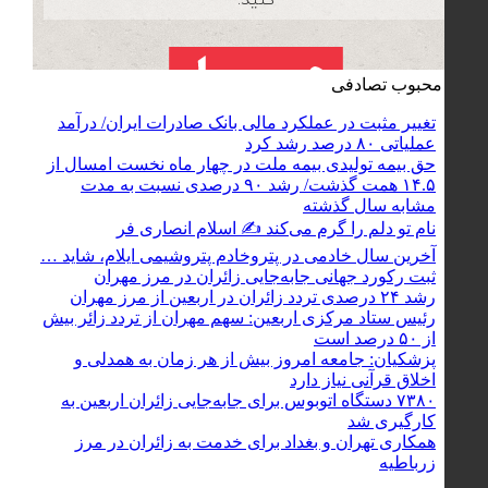
جدید
محبوب
تصادفی
تغییر مثبت در عملکرد مالی بانک صادرات ایران/ درآمد
عملیاتی ۸۰ درصد رشد کرد
حق بیمه تولیدی بیمه ملت در چهار ماه نخست امسال از
۱۴.۵ همت گذشت/ رشد ۹۰ درصدی نسبت به مدت
مشابه سال گذشته
نام تو دلم را گرم می‌کند ✍️ اسلام انصاری فر
آخرین سال خادمی در پتروخادم پتروشیمی ایلام، شاید …
ثبت رکورد جهانی جابه‌جایی زائران در مرز مهران
رشد ۲۴ درصدی تردد زائران در اربعین از مرز مهران
رئیس ستاد مرکزی اربعین: سهم مهران از تردد زائر بیش
از ۵۰ درصد است
پزشکیان: جامعه امروز بیش از هر زمان به همدلی و
اخلاق قرآنی نیاز دارد
۷۳۸۰ دستگاه اتوبوس برای جابه‌جایی زائران اربعین به‌
کارگیری شد
همکاری تهران و بغداد برای خدمت به زائران در مرز
زرباطیه