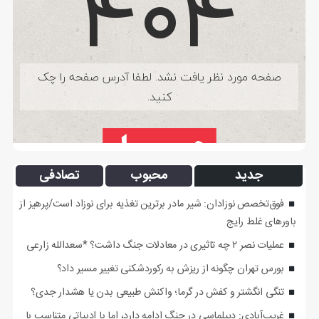
جدید
محبوب
تصادفی
فوق‌تخصص نوزادان: شیر مادر برترین تغذیه برای نوزاد است/پرهیز از
باورهای غلط رایج
عملیات نصر ۲ چه تاثیری در معادلات جنگ داشت؟ *سعدالله زارعی
بورس تهران چگونه از ریزش به رکوردشکنی تغییر مسیر داد؟
تنگی انگشتر و کفش در گرما؛ واکنش طبیعی بدن یا هشدار جدی؟
غریب‌آبادی: دیپلماسی در جنگ ادامه دارد، اما با ادبیاتی متناسب با