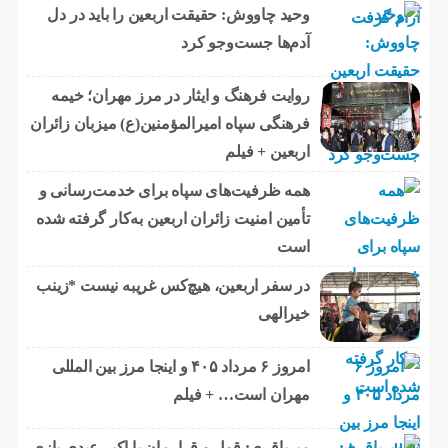
وحید چاووش: حقیقت اربعین را باید در دل
آدم‌ها جست‌وجو کرد
روایت فرهنگ و ایثار در مرز مهران؛ خیمه
فرهنگی سپاه امیرالمؤمنین(ع) میزبان زائران
اربعین + فیلم
همه ظرفیت‌های سپاه برای خدمت‌رسانی و
تأمین امنیت زائران اربعین به‌کار گرفته شده
است
در سفر اربعین، هیچ‌کس غریبه نیست *زینب
خیرالهی
امروز ۶ مرداد ۴۰۵ و اینجا مرز بین المللی
مهران است… + فیلم
میرباقری: قول و قرارمان با اکبر عبدی بازی