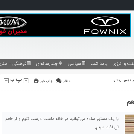
فرهنگی – هنری
🔷چندرسانه‌ای
🟥سیاسی
یادداشت
نفت و انرژ
چاپ خبر
۰ نظر
طر
با یک دستور ساده می‌توانیم در خانه ماست درست کنیم و از طعم
آن لذت ببریم.