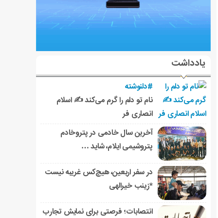
یادداشت
#دلنوشته
نام تو دلم را گرم می‌کند ✍️ اسلام
انصاری فر
آخرین سال خادمی در پتروخادم
پتروشیمی ایلام، شاید …
در سفر اربعین، هیچ‌کس غریبه نیست
*زینب خیرالهی
انتصابات؛ فرصتی برای نمایش تجارب