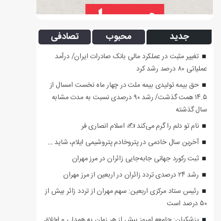
جدید
محبوب
تصادفی
تغییر مثبت در عملکرد مالی بانک صادرات ایران/ درآمد
عملیاتی ۸۰ درصد رشد کرد
حق بیمه تولیدی بیمه ملت در چهار ماه نخست امسال از
۱۴.۵ همت گذشت/ رشد ۹۰ درصدی نسبت به مدت مشابه
سال گذشته
نام تو دلم را گرم می‌کند ✍️ اسلام انصاری فر
آخرین سال خادمی در پتروخادم پتروشیمی ایلام، شاید …
ثبت رکورد جهانی جابه‌جایی زائران در مرز مهران
رشد ۲۴ درصدی تردد زائران در اربعین از مرز مهران
رئیس ستاد مرکزی اربعین: سهم مهران از تردد زائر بیش از
۵۰ درصد است
پزشکیان: جامعه امروز بیش از هر زمان به همدلی و اخلاق