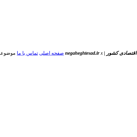
ور | negaheghtesad.ir
x
صفحه اصلی
تماس با ما
موضوعا