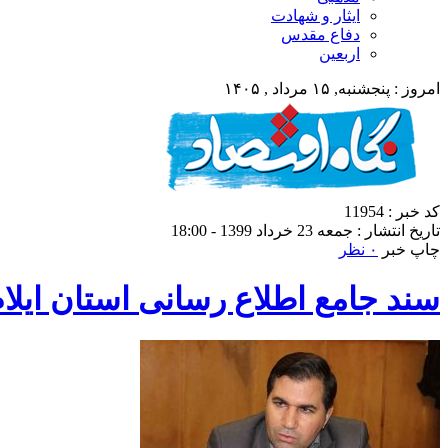
ایثار و شهادت
دفاع مقدس
اربعین
امروز : پنجشنبه, ۱۵ مرداد , ۱۴۰۵
کد خبر : 11954
تاریخ انتشار : جمعه 23 خرداد 1399 - 18:00
چاپ خبر
۰ نظر
سند جامع اطلاع رسانی استان ایلا