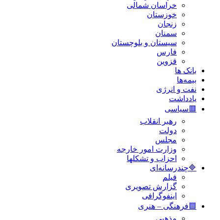
خراسان شمالی
خوزستان
زنجان
سمنان
سیستان و بلوچستان
فارس
قزوین
بانک ها
بیمه‌ها
نفت و انرژی
یادداشت
🟥سیاسی
رهبر انقلاب
دولت
مجلس
وزارت امور خارجه
احزاب و تشکلها
🔷چندرسانه‌ای
فیلم
گزارش تصویری
اینفوگرافی
🟦فرهنگی – هنری
مذهبی