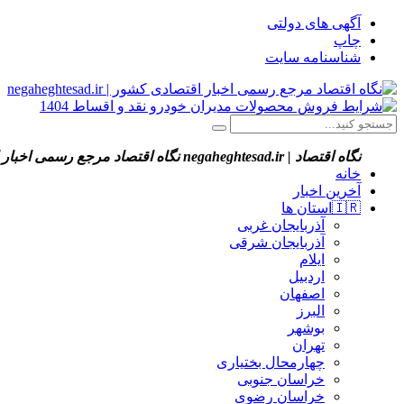
آگهی های دولتی
چاپ
شناسنامه سایت
نگاه اقتصاد | negaheghtesad.ir
نگاه اقتصاد مرجع رسمی اخبار اقتصادی کش
خانه
آخرین اخبار
🇮🇷استان ‌ها
آذربایجان غربی
آذربایجان شرقی
ایلام
اردبیل
اصفهان
البرز
بوشهر
تهران
چهارمحال بختیاری
خراسان جنوبی
خراسان رضوی