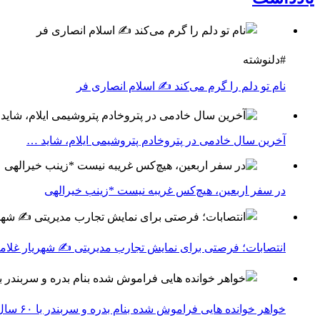
#دلنوشته
نام تو دلم را گرم می‌کند ✍️ اسلام انصاری فر
آخرین سال خادمی در پتروخادم پتروشیمی ایلام، شاید …
در سفر اربعین، هیچ‌کس غریبه نیست *زینب خیرالهی
انتصابات؛ فرصتی برای نمایش تجارب مدیریتی ✍ شهریار غلامپ
خواهر خوانده هایی فراموش شده بنام بدره و سربندر با ۶۰ سال روابط عمیق اجتماعی اقتصادی ✍حشمت اله کرمی نژاد