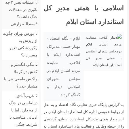
عملیات نصر ۲ چه
ی مدیر کل
تاثیری در معادلات
جنگ داشت؟
لام
*سعدالله زارعی
بورس تهران چگونه
ام - نگاه اقتصاد -
از ریزش به
ناز همتی مدیرکل
رکوردشکنی تغییر
تاندارد ایلام با
مسیر داد؟
احی، نماینده
تنگی انگشتر و
دم استان ایلام در
کفش در گرما؛
لس شورای
واکنش طبیعی بدن یا
هشدار جدی؟
لامی دیدار و
تگو کردند.
غریب‌آبادی:
دیپلماسی در جنگ
گاه اقتصاد و به نقل
ادامه دارد، اما با
دارد استان ایلام، در
ادبیاتی متناسب با
دارد استان، گزارشی
شرایط جنگی
 استاندارد استان به