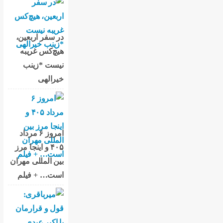
در سفر اربعین،
هیچ‌کس غریبه
نیست *زینب
خیرالهی
امروز ۶ مرداد
۴۰۵ و اینجا مرز
بین المللی مهران
است… + فیلم