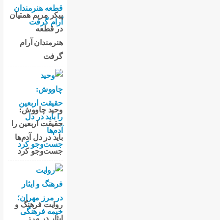
پیکر مریم همتیان
در قطعه
هنرمندان آرام
گرفت
وحید چاووش:
حقیقت اربعین را
باید در دل آدم‌ها
جست‌وجو کرد
روایت فرهنگ و
ایثار در مرز