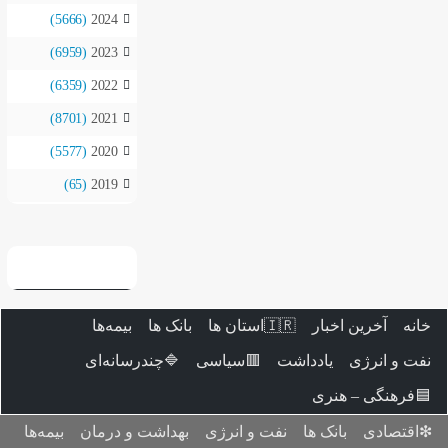
(5666)
2024
(6959)
2023
(6359)
2022
(8701)
2021
(5577)
2020
(65)
2019
بیمه‌ها
بانک ها

🔷چندرسانه‌ای
🟥سیاسی
بیمه‌ها
بهداشت و درمان
نفت و ان