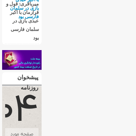
میرباقری: قول و
قرارمان با اکبر
عبدی بازی در
سلمان فارسی
بود
پیشخوان
روزنامه