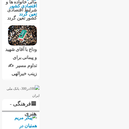
مالی خانواده ها و
شرایط اقتصادی
کشور تعین گردد
وداع با آقای شهید
و پیمانی برای
تداوم مسیر ✍
زینب خیرالهی
🟦فرهنگی -
هنری