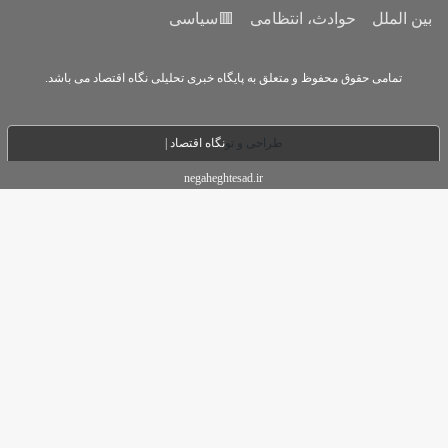
می
🟥سیاسی
ه پایگاه خبری تحلیلی نگاه اقتصاد می باشد.
حی و تو
نگاه اقتصاد |
negaheghtesad.ir