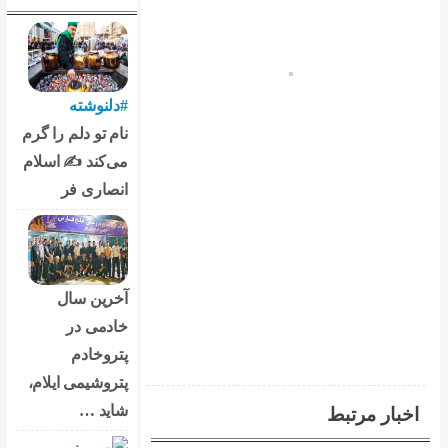
#دلنوشته
نام تو دلم را گرم
می‌کند ✍️ اسلام
انصاری فر
آخرین سال
خادمی در
پتروخادم
پتروشیمی ایلام،
شاید …