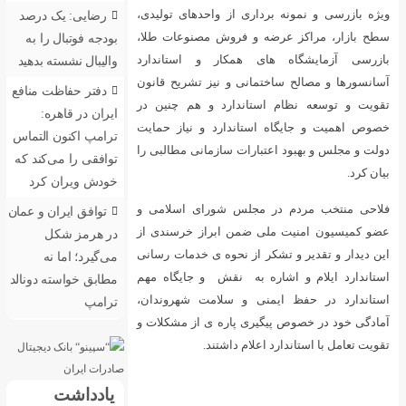
از واحدهای تولیدی،
رضایی: یک درصد
فروش مصنوعات طلا،
بودجه فوتبال را به
کار و استاندارد
والیبال نشسته بدهید
 و نیز تشریح قانون
دفتر حفاظت منافع
دارد و هم چنین در
ایران در قاهره:
دارد و نیاز حمایت
ترامپ اکنون التماس
ت سازمانی مطالبی را
توافقی را می‌کند که
خودش ویران کرد
س شورای اسلامی و
توافق ایران و عمان
ن ابراز خرسندی از
در هرمز شکل
 نحوه ی خدمات رسانی
می‌گیرد؛ اما نه
 نقش و جایگاه مهم
مطابق خواسته دونالد
 سلامت شهروندان،
ترامپ
پاره ی از مشکلات و
داشتند.
یادداشت