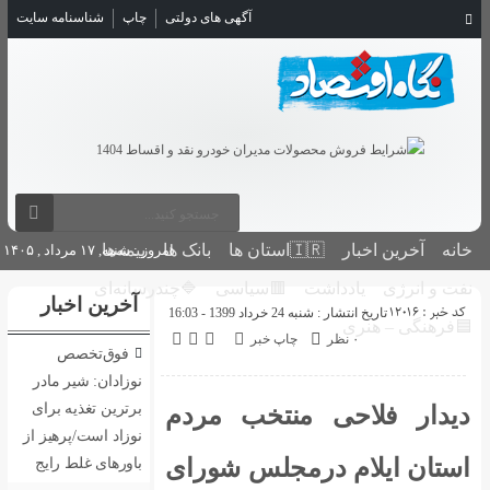
آگهی های دولتی
چاپ
شناسنامه سایت
بانک ها
بیمه‌ها
امروز : شنبه, ۱۷ مرداد , ۱۴۰۵
🟥سیاسی
🔷چندرسانه‌ای
آخرین اخبار
16:
اپ خبر
فوق‌تخصص
نوزادان: شیر مادر
برترین تغذیه برای
نتخب مردم
نوزاد است/پرهیز از
جلس شورای
باورهای غلط رایج