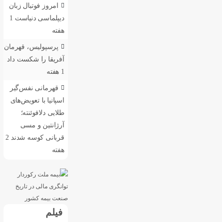
امروز فوتبال زبان
دیپلماسی دنیاست
1
هفته
پرسپولیس، قهرمان
آفریقا را شکست داد
1 هفته
قهرمانی نفس‌گیر
اسپانیا با تعویض‌های
طلایی دلافوئنته؛
آرژانتین و مسی
قربانی کوسه شدند
2
هفته
فیلم