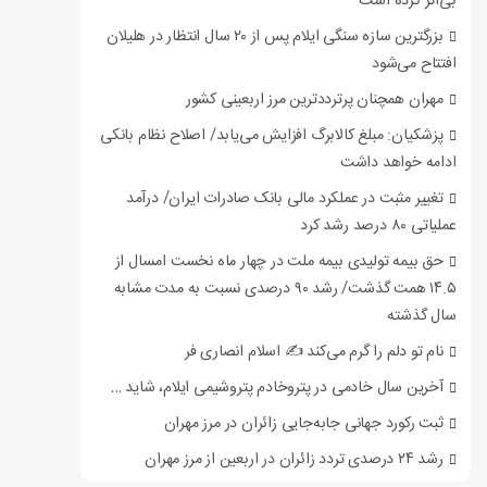
بی‌اثر کرده است
بزرگترین سازه سنگی ایلام پس از ۲۰ سال انتظار در هلیلان
افتتاح می‌شود
مهران همچنان پرترددترین مرز اربعینی کشور
پزشکیان: مبلغ کالابرگ افزایش می‌یابد/ اصلاح نظام بانکی
ادامه خواهد داشت
تغییر مثبت در عملکرد مالی بانک صادرات ایران/ درآمد
عملیاتی ۸۰ درصد رشد کرد
حق بیمه تولیدی بیمه ملت در چهار ماه نخست امسال از
۱۴.۵ همت گذشت/ رشد ۹۰ درصدی نسبت به مدت مشابه
سال گذشته
نام تو دلم را گرم می‌کند ✍️ اسلام انصاری فر
آخرین سال خادمی در پتروخادم پتروشیمی ایلام، شاید …
ثبت رکورد جهانی جابه‌جایی زائران در مرز مهران
رشد ۲۴ درصدی تردد زائران در اربعین از مرز مهران