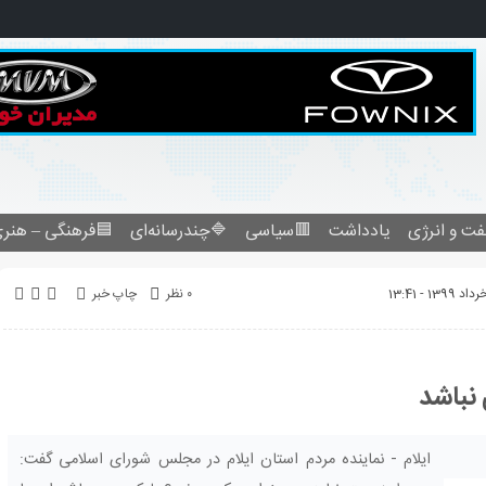
فرهنگی – هنری
🔷چندرسانه‌ای
🟥سیاسی
یادداشت
نفت و انرژ
چاپ خبر
۰ نظر
نگاه 
ایلام - نماینده مردم استان ایلام در مجلس شورای اسلامی گفت: