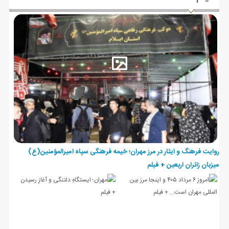
روایت فرهنگ و ایثار در مرز مهران؛ خیمه فرهنگی سپاه امیرالمؤمنین(ع)
میزبان زائران اربعین + فیلم