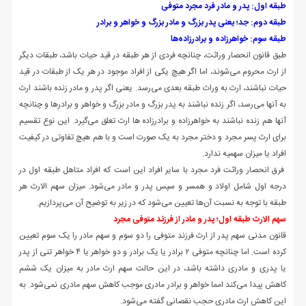
طبقه اول: پدر و مادر فرد مجرد متوفی
طبقه دوم: جد؛ یعنی پدر بزرگ و مادر بزرگ و خواهر و برادر
طبقه سوم: خواهرزاده و برادرزاده‌ها
طبق قانون انحصار وراثت، چنانچه فردی از هر طبقه در قید حیات باشد، طبقات دیگر
از ارث محروم می‌شوند، اما اگر هیچ یکی از افراد موجود در هر یک از طبقات در قید
حیات نباشند، ارث به وراث طبقه بعدی می‌رسد. یعنی اگر پدر و مادر زنده باشند ارث
به آنها می‌رسد، اگر زنده نباشند به پدر بزرگ و مادر بزرگ و خواهر و برادرها و چنانچه
آنها هم زنده نباشند به خواهرزاده و برادرزاده ها ارث تعلق می‌گیرد. این نوع تقسیم
برای ارث پسر مجرد و دختر مجرد به یک صورت است و با هم هیچ تفاوتی در کیفیت
افراد یا میزان سهمیه ندارد.
فرق انحصار وراثت فرد مجرد با سایر افراد این است که افراد متاهل طبقه اول در
درجه اول شامل اولاد و همسر و سپس پدر و مادر می‌شود. میزان سهم الارث هر
طبقه با توجه به نسبت آن‌ها تعیین می‌شود که در زیر به توضیح آن می‎‌پردازیم.
سهم الارث طبقه اول؛ پدر و مادر از فرزند متوفی مجرد
قانون مدنی سهم پدر از ارث فرزند متوفی را دو سوم و سهم مادر را یک سوم تعیین
کرده است. اما چنانچه متوفی ۲ برادر یا یک برادر و دو خواهر یا ۴ خواهر تنی از پدر
یا پدری و مادری داشته باشد، در این حالت سهم ارث مادر به میزان یک ششم
کاهش پیدا می‌کند امما خواهر و برادر مادری موجب کاهش سهم مادری نمی‌شود. به
این کاهش ارث مادری حجب نقصانی گفته می‌شود.