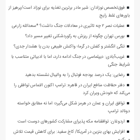
فوق‌تخصص نوزادان: شیر مادر برترین تغذیه برای نوزاد است/پرهیز از
باورهای غلط رایج
عملیات نصر ۲ چه تاثیری در معادلات جنگ داشت؟ *سعدالله زارعی
بورس تهران چگونه از ریزش به رکوردشکنی تغییر مسیر داد؟
تنگی انگشتر و کفش در گرما؛ واکنش طبیعی بدن یا هشدار جدی؟
غریب‌آبادی: دیپلماسی در جنگ ادامه دارد، اما با ادبیاتی متناسب با
شرایط جنگی
رضایی: یک درصد بودجه فوتبال را به والیبال نشسته بدهید
دفتر حفاظت منافع ایران در قاهره: ترامپ اکنون التماس توافقی را
می‌کند که خودش ویران کرد
توافق ایران و عمان در هرمز شکل می‌گیرد؛ اما نه مطابق خواسته
دونالد ترامپ
اردوغان: توافقنامه مکه پذیرای مشارکت کشورهای دوست است
افزایش بهای بنزین در آمریکا/ کاخ سفید: برای کاهش قیمت تلاش
می‌کنیم