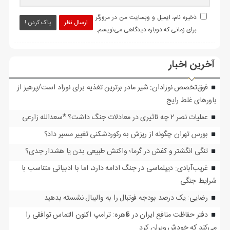
ذخیره نام، ایمیل و وبسایت من در مرورگر
ارسال نظر
پاک کردن !
برای زمانی که دوباره دیدگاهی می‌نویسم.
آخرین اخبار
فوق‌تخصص نوزادان: شیر مادر برترین تغذیه برای نوزاد است/پرهیز از
باورهای غلط رایج
عملیات نصر ۲ چه تاثیری در معادلات جنگ داشت؟ *سعدالله زارعی
بورس تهران چگونه از ریزش به رکوردشکنی تغییر مسیر داد؟
تنگی انگشتر و کفش در گرما؛ واکنش طبیعی بدن یا هشدار جدی؟
غریب‌آبادی: دیپلماسی در جنگ ادامه دارد، اما با ادبیاتی متناسب با
شرایط جنگی
رضایی: یک درصد بودجه فوتبال را به والیبال نشسته بدهید
دفتر حفاظت منافع ایران در قاهره: ترامپ اکنون التماس توافقی را
می‌کند که خودش ویران کرد