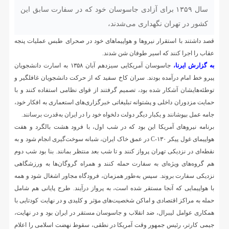
سال ۱۳۵۹ برای آزادی جاسوسان خود که در سفارت سابق این
کشور در تهران نگهداری می‌شدند،
قصد داشتند با استقرار نیروها و هواپیماهای خود در صحرای طبس عملیات پنجه
عقاب را اجرا کنند که اسیر طوفان شن شدند.
به گزارش ایرنا،
جاسوسان آمریکایی سیزدهم آبان ۱۳۵۸ به اسارت دانشجویان
پیرو خط امام درآمده بودند. سران کاخ سفید که از حرکت دانشجویان غافلگیر و
توطئه‌هایشان آشکار شده بود، تصمیم گرفتند از قوای نظامی استفاده کنند و با
حمایت مزدوران داخلی و پشتوانه تبلیغاتی خبرگزاری‌های استعماری به افکار خود،
جامه عمل بپوشانند و یکبار دیگر دولت دلخواه خود را در ایران به‌قدرت برسانند.
برنامه نیروهای آمریکا این‌ بود که در شب اول، با فرود هشت بالگرد و هفت
هواپیمای غول پیکر C-۱۳۰ در عمق خاک ایران، شبانه سوخت‌گیری انجام شود و به
نقطه‌ای در نزدیکی تهران پرواز کنند و تا شب بعد منتظر بمانند. بنا بود شب دوم
هم گروه‌های ویژه‌ای به سفارت حمله کنند و همراه گروگان‌ها به ورزشگاهی
نزدیکی سفارت بروند. سپس به‌طور همزمان، فرودگاه مجاور اشغال شود و همه
با هواپیمایی که آنجا مستقر شده است، به پرواز درآیند. طرح پایانی هم شامل
حمله به مراکز اقتصادی و اماکن شخصیت‌های مؤثر و کلیدی و در نهایت کودتایی با
همکاری عوامل لیبرال، ضد انقلاب و جاسوسان مستقر در ایران بود و در نهایت،
جیمی کارتر، رئیس جمهور وقت آمریکا در نطقی، سقوط نهضت اسلامی را اعلام