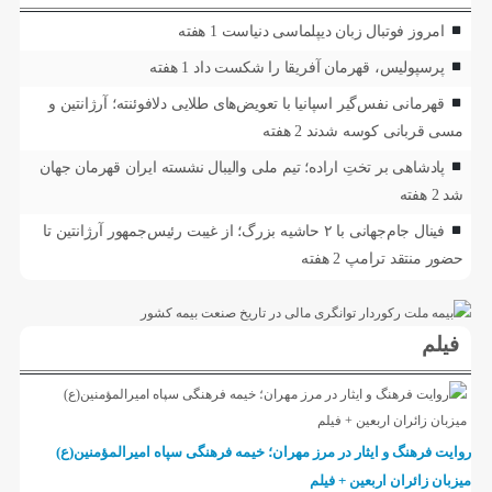
امروز فوتبال زبان دیپلماسی دنیاست
1 هفته
پرسپولیس، قهرمان آفریقا را شکست داد
1 هفته
قهرمانی نفس‌گیر اسپانیا با تعویض‌های طلایی دلافوئنته؛ آرژانتین و
مسی قربانی کوسه شدند
2 هفته
پادشاهی بر تختِ اراده؛ تیم ملی والیبال نشسته ایران قهرمان جهان
شد
2 هفته
فینال جام‌جهانی با ۲ حاشیه بزرگ؛ از غیبت رئیس‌جمهور آرژانتین تا
حضور منتقد ترامپ
2 هفته
فیلم
روایت فرهنگ و ایثار در مرز مهران؛ خیمه فرهنگی سپاه امیرالمؤمنین(ع)
میزبان زائران اربعین + فیلم