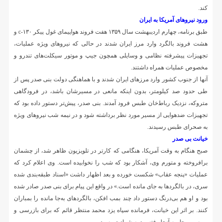
کند.
ورود نیروهای آمریکا به ایران
طبق برنامه، چهارم اردیبهشت سال ۱۳۵۹ هفت فروند هواپیمای غول پیکر c-۱۳۰ و
هشت فروند بالگرد وارد مرز ایران شدند در حالی که نیروهای ویژه عملیات،
تجهیزات پیشرفته نظامی و وسایلی همچون جیپ و موتور سیکلت‌های تندرو و
مخصوص عملیات همراه داشتند.
آنها از جنوب کشور وارد مرزهای ایران شدند و با هماهنگی دولت بنی صدر پس از
طی حدود صد کیلومتر، بدون اینکه مانعی در مسیرشان باشد، در فرودگاهی
متروکه، نزدیک رباط‌خان طبس فرود آمدند. بنی صدر، پیش‌تر دستور داده بود که
تجهیزات ضدهوایی از مسیر مورد نظر برداشته شود و در نیمه شب نیروهای ویژه
به صحرای طبس رسیدند.
خیانت بی صدر
صبح هنگام به وقت آمریکا، هنگامی که کارتر در تلویزیون ظاهر شد، از چشمان
برافروخته و متورم وی، آشکار بود که شب را نخوابیده است. وی اعلام کرد که
عملیات «پنجه عقاب» شکست خورده و بعد اظهار داشت «اسناد طبقه‌بندی شده
سری، در بالگردها به جای مانده است.» در واقع این پیام برای بنی صدر صادر شده
بود و او هم بی‌درنگ دستور داد چند بمب افکن، بالگردهای به‌جا مانده را بمباران
کنند. بر اثر این خیانت، فرمانده سپاه یزد محمد منتظر قائم که برای بازرسی و