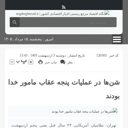
آگهی های دولتی
چاپ
شناسنامه سایت
امروز : پنجشنبه, ۱۵ مرداد , ۱۴۰۵
کد خبر : 120503
تاریخ انتشار : دوشنبه 3 اردیبهشت 1403 - 15:43
۰ نظر
چاپ خبر
شن‌ها در عملیات پنجه عقاب مامور خدا
بودند
تهران- نظامیان آمریکایی ۴۴ سال قبل یعنی پنجم اردیبهشت