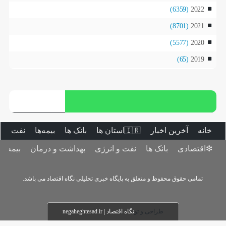
(6359)
2022
(8701)
2021
(5577)
2020
(65)
2019
خانه
آخرین اخبار
🇮🇷استان ‌ها
بانک ها
بیمه‌ها
نفت و ا
❇اقتصادی
بانک ها
نفت و انرژی
بهداشت و درمان
بیمه‌ها
تمامی حقوق محفوظ و متعلق به پایگاه خبری تحلیلی نگاه اقتصاد می باشد.
طراحی و تو
نگاه اقتصاد | negaheghtesad.ir