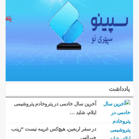
یادداشت
آخرین سال خادمی در پتروخادم پتروشیمی
ایلام، شاید …
در سفر اربعین، هیچ‌کس غریبه نیست *زینب
خیرالهی