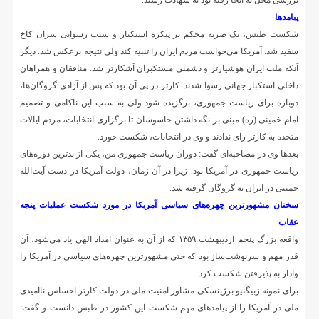
بررسی محل به آنجا رفته بود به شهادت رسید.
پیامدها
شکست طبس، یک ضربه محکم بر پیکره استکبار و سبب رسوایی سران کاخ
سفید شد. آمریکا می‌خواست مردم ایران را تنبیه کند ولی نتیجه برعکس شد. دیگر
آنکه ملت ایران هوشیارتر و دشمنی مستکبران آشکارتر شد. منافقان و همراهان
داخلی استکبار جهانی رسوا شدند. کارتر در پی آن بود که پس از آزادی گروگان‌ها،
دوباره برای ریاست جمهوری، برگزیده شود ولی به سبب این ناکامی و تصمیم
امام خمینی (ره) مبنی بر نگه داشتن جاسوسان تا برگزاری انتخابات، مردم ایالات
متحده به کارتر رای ندادند و وی در انتخابات، شکست خورد.
بعدها وی در مصاحبه‌ای گفت: دوران ریاست جمهوری من، یکی از بدترین دوره‌های
ریاست جمهوری در آمریکا بود. زیرا در آن زمان، دولت آمریکا در دست آیت‌الله
خمینی در ایران به گروگان گرفته شد.
سخنان مشهورترین چهره‌های سیاسی آمریکا در مورد شکست عملیات پنجه
عقاب
واقعه بزرگ پنجم اردیبهشت ۱۳۵۹ که از آن به عنوان امداد الهی یاد می‌شود، آن
قدر مهم و سرنوشت‌ساز بود که حتی مشهورترین چهره‌های سیاسی در آمریکا را
وادار به پذیرفتن شکست کرد.
برای نمونه زبیگنیو برژینسکی مشاور امنیت ملی در دولت کارتر احساس ناامیدی
ملی در آمریکا را از پیامدهای مهم شکست این کشور در طبس دانست و گفت: