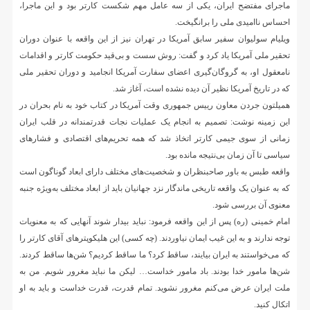
ماجرای مفتضح ایران، یکی از سه عامل مهم شکست کارتر بود و این ماجرا،
احساس ناامیدی ملی را برانگیخت.
ویلیام سولیوان سفیر سابق آمریکا در تهران نیز از این واقعه با عنوان دوران
تحقیر ملی آمریکا یاد کرد و گفت: روش سست و بی‌قید حکومت کارتر و اقدامات
نامعقول او، به گروگان‌گیری اعضای سفارت آمریکا انجامید و دوران تحقیر ملی
که در تاریخ آمریکا نظیر آن دیده نشده است، آغاز شد.
همیلتون جردن معاون رییس جمهوری وقت آمریکا در کتاب خود به نام بحران در
این زمینه نوشت: تصمیم به انجام یک عملیات نجات قدرتمندانه در قلب ایران
زمانی از سوی جیمی کارتر اتخاذ شد که همه تحریم‌های اقتصادی و فشارهای
سیاسی تا آن زمان بی‌نتیجه مانده بود.
واقعه طبس به باور صاحبنظران و شخصیت‌های مختلف دارای ابعاد گوناگون است
که به عنوان یک واقعه تاریخی ماندگار نزد جهانیان باید از ابعاد مختلف به‌ویژه جنبه
معنوی آن بررسی شود.
امام خمینی (ره) پس از این واقعه فرمود: نباید بیدار شوند آنهایی که به معنویات
توجه ندارند و به این غیب ایمان نیاوردند. (چه کسی) این هلیکوپترهای آقای کارتر را
که می‏‌خواستند به ایران بیایند، ساقط کرد؟ ما ساقط کردیم؟ شن‌ها ساقط کردند.
شن‌ها مامور خدا بودند. باد مامور خداست… لیکن ما نباید مغرور شویم. من به
ملت ایران عرض می‌کنم مغرور نشوید. تمام قدرت، قدرت خداست و باید به او
اتکال کنید.