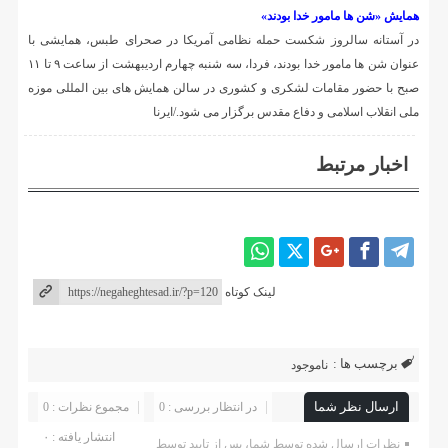
همایش «شن ها مامور خدا بودند»
در آستانه سالروز شکست حمله نظامی آمریکا در صحرای طبس، همایشی با
عنوان شن ها مامور خدا بودند، فردا، سه شنبه چهارم اردیبهشت از ساعت ۹ تا ۱۱
صبح با حضور مقامات لشکری و کشوری در سالن همایش های بین المللی موزه
ملی انقلاب اسلامی و دفاع مقدس برگزار می شود./ایرنا
اخبار مرتبط
لینک کوتاه
برچسب ها :
ناموجود
ارسال نظر شما
در انتظار بررسی : 0
مجموع نظرات : 0
انتشار یافته : ۰
نظرات ارسال شده توسط شما، پس از تایید توسط