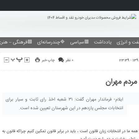
فرهنگی – هنری
🔷چندرسانه‌ای
🟥سیاسی
یادداشت
نفت و انرژ
چاپ خبر
۰ نظر
ایلام- فرماندار مهران گفت: ۳۱ شعبه اخذ رای ثابت و سیار برای
انتخابات مجلس یازدهم در این شهرستان تعیین شده است.
اسد قاسمی روز سه شنبه در گفت و گو با خبرنگار ما افزود: زبان و رویه همه ما در انتخ