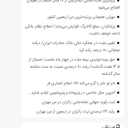
بزرگترین سازه سنگی ایلام پس از ۲۰ سال انتظار در هلیلان
افتتاح می‌شود
مهران همچنان پرترددترین مرز اربعینی کشور
پزشکیان: مبلغ کالابرگ افزایش می‌یابد/ اصلاح نظام بانکی
ادامه خواهد داشت
تغییر مثبت در عملکرد مالی بانک صادرات ایران/ درآمد
عملیاتی ۸۰ درصد رشد کرد
حق بیمه تولیدی بیمه ملت در چهار ماه نخست امسال از
۱۴.۵ همت گذشت/ رشد ۹۰ درصدی نسبت به مدت مشابه
سال گذشته
نام تو دلم را گرم می‌کند ✍️ اسلام انصاری فر
آخرین سال خادمی در پتروخادم پتروشیمی ایلام، شاید …
ثبت رکورد جهانی جابه‌جایی زائران در مرز مهران
رشد ۲۴ درصدی تردد زائران در اربعین از مرز مهران
🔮ورزش