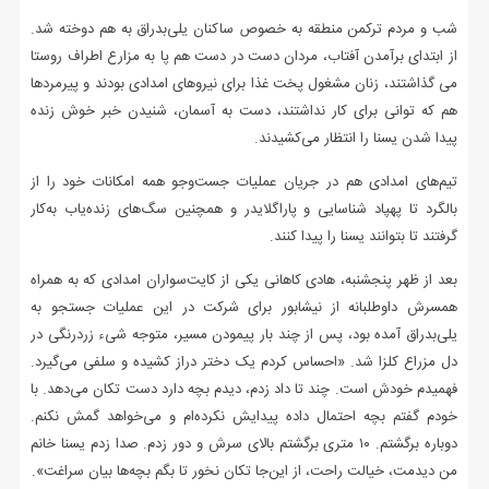
شب و مردم ترکمن منطقه به خصوص ساکنان یلی‌بدراق به هم دوخته شد.
از ابتدای برآمدن آفتاب، مردان دست در دست هم پا به مزارع اطراف روستا
می گذاشتند، زنان مشغول پخت غذا برای نیروهای امدادی بودند و پیرمردها
هم که توانی برای کار نداشتند، دست به آسمان، شنیدن خبر خوش زنده
پیدا شدن یسنا را انتظار می‌کشیدند.
تیم‌های امدادی هم در جریان عملیات جست‌وجو همه امکانات خود را از
بالگرد تا پهپاد شناسایی و پاراگلایدر و همچنین سگ‌های زنده‌یاب به‌کار
گرفتند تا بتوانند یسنا را پیدا کنند.
بعد از ظهر پنجشنبه، هادی کاهانی یکی از کایت‌سواران امدادی که به همراه
همسرش داوطلبانه از نیشابور برای شرکت در این عملیات جستجو به
یلی‌بدراق آمده بود، پس از چند بار پیمودن مسیر، متوجه شیء زردرنگی در
دل مزراع کلزا شد. «احساس کردم یک دختر دراز کشیده و سلفی می‌گیرد.
فهمیدم خودش است. چند تا داد زدم، دیدم بچه دارد دست تکان می‌دهد. با
خودم گفتم بچه احتمال داده پیدایش نکرده‌ام و می‌خواهد گمش نکنم.
دوباره برگشتم. ۱۰ متری برگشتم بالای سرش و دور زدم. صدا زدم یسنا خانم
من دیدمت، خیالت راحت، از این‌جا تکان نخور تا بگم بچه‌ها بیان سراغت».