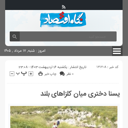
آگهی های دولتی
چاپ
شناسنامه سایت
امروز : شنبه, ۱۷ مرداد , ۱۴۰۵
کد خبر : 121208
تاریخ انتشار : یکشنبه 16 اردیبهشت 1403 - 23:08
۰ نظر
چاپ خبر
یسنا دختری میان کلزاهای بلند