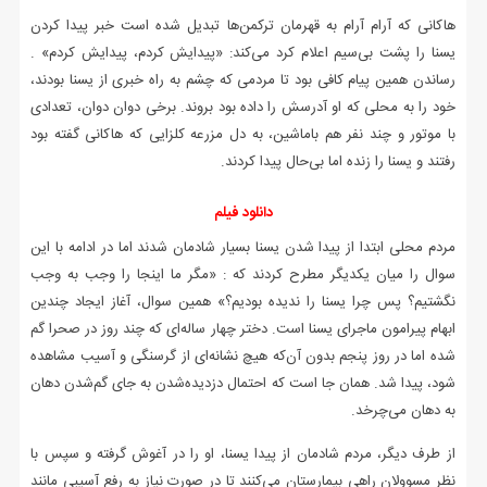
هاکانی که آرام آرام به قهرمان ترکمن‌ها تبدیل شده است خبر پیدا کردن
یسنا را پشت بی‌سیم اعلام کرد می‌کند: «پیدایش کردم، پیدایش کردم» .
رساندن همین پیام کافی بود تا مردمی که چشم به راه خبری از یسنا بودند،
خود را به محلی که او آدرسش را داده بود بروند. برخی دوان دوان، تعدادی
با موتور و چند نفر هم باماشین، به دل مزرعه کلزایی که هاکانی گفته بود
رفتند و یسنا را زنده اما بی‌حال پیدا کردند.
دانلود فیلم
مردم محلی ابتدا از پیدا شدن یسنا بسیار شادمان شدند اما در ادامه با این
سوال را میان یکدیگر مطرح کردند که : «مگر ما اینجا را وجب به وجب
نگشتیم؟ پس چرا یسنا را ندیده بودیم؟» همین سوال، آغاز ایجاد چندین
ابهام پیرامون ماجرای یسنا است. دختر چهار ساله‌ای که چند روز در صحرا گم
شده اما در روز پنجم بدون آن‌که هیچ نشانه‌ای از گرسنگی و آسیب مشاهده
شود، پیدا شد. همان جا است که احتمال دزدیده‌شدن به جای گم‌شدن دهان
به دهان می‌چرخد.
از طرف دیگر، مردم شادمان از پیدا یسنا، او را در آغوش گرفته و سپس با
نظر مسوولان راهی بیمارستان می‌کنند تا در صورت نیاز به رفع آسیبی مانند