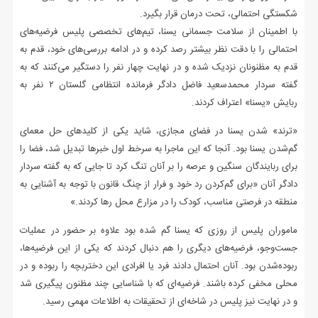
شکستگی احتمالی، تحت درمان قرار بگیرد.
با اطمینان از سلامت جسمانی یسنا، تیم‌های تخصصی پلیس فرضیه‌های
احتمالی را با دقت نظر بیشتر رصد کرده و در ادامه بررسی‌های خود، قدم به
قدم به مظنونان نزدیک شده و در نهایت چهار نفر را دستگیر می‌کنند که به
گفته سردار محمدسعید فاضل دادگر فرمانده انتظامی گلستان ۲ نفر به
ربایش «یسنا» اعتراف کردند.
«ترند» شدن یسنا در فضای مجازی، شاید یکی از کلیدهای حل معمای
گم‌شدن یسنا بود. آنجا که این ماجرا به سرخط اول خبرها تبدیل شد، فضا را
برای ربایندگان سنگین و عرصه را بر آنان تنگ کرد تا جایی که به گفته سردار
دادگر آنان «برای گم‌کردن رد خود و فرار از چنگ قانون با توجه به آشنایی به
منطقه در فرصتی مناسب، کودک را در مزارع محل رها کردند.»
ماموران پلیس از روزی که یسنا گم شده بود علاوه بر حضور در عملیات
جست‌وجو، فرضیه‌های دیگری را هم دنبال ‌کردند که یکی از این فرضیه‌ها،
ربوده‌شدن بود. آنان احتمال ‌دادند فرد یا افرادی این دختربچه را ربوده و در
محلی مخفی کرده باشند. فرضیه‌ای که با شناسایی چند مظنون پیگیری شد
و در نهایت نیز پلیس در شاخه‌ای از تحقیقات به اطلاعات مهمی رسید.