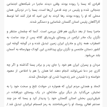
افرادی که یسنا را ربوده بودند وقتی دیدند ماجرا در شبکه‌های اجتماعی
جنجالی شده و پلیس در چند قدمی آن‌ها است، یسنا را در نزدیکی همان
محلی که او را ربوده بودند رها کردند به این امید که فرار کنند اما توسط
کارآگاهان پلیس استان گلستان شناسایی و دستگیر شدند.
ماجرا یسنا از بعد دیگری هم قابل بررسی است. آنجا که چشمان منتظر و
نگران یک مادر ترکمن در روستای یلی‌بدراق کلاله پس از چند ساعت به
اضطراب همه زنان و مادران ایران زمین تبدیل شده و در گوشه گوشه این
کشور دستان ملتمس و نگران برای پیداشدن این کودک چهارساله به آسمان
بلند می‌شود.
مردان و پسران ایران هم خود را جای پدر و برادر یسنا گذاشته و اگر چه
کاری جز دعا نمی‌توانند انجام دهند اما همان را هم با اخلاص از معبود
خواسته و با شنیدن خبر زنده‌پیدا شدن او، خوشحال شدند.
اتحاد و همدلی مردم ایران که همواره در حوادث تلخ و سخت خود را به
نمایش می‌گذارد بار دیگر برای حادثه‌ای در یک روستای دورافتاده در
شرقی‌ترین بخش استان گلستان خود را پدیدار کرد و یسنا که جز چند
صدنفر اهالی روستا، او را نمی‌‎شناختند به رمز انسجام ایرانیان تبدیل شد./