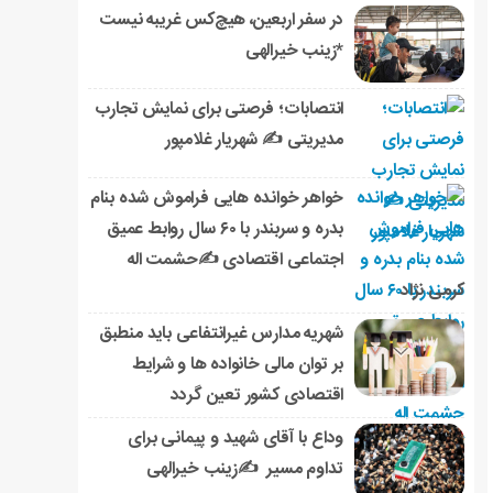
در سفر اربعین، هیچ‌کس غریبه نیست
*زینب خیرالهی
انتصابات؛ فرصتی برای نمایش تجارب
مدیریتی ✍ شهریار غلامپور
خواهر خوانده هایی فراموش شده بنام
بدره و سربندر با ۶۰ سال روابط عمیق
اجتماعی اقتصادی ✍حشمت اله
کرمی نژاد
شهریه مدارس غیرانتفاعی باید منطبق
بر توان مالی خانواده ها و شرایط
اقتصادی کشور تعین گردد
وداع با آقای شهید و پیمانی برای
تداوم مسیر ✍زینب خیرالهی