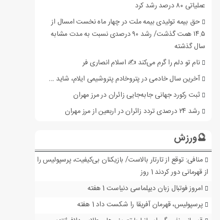
عملیاتی ۸۰ درصد رشد کرد
حق بیمه تولیدی بیمه ملت در چهار ماه نخست امسال از
۱۴.۵ همت گذشت/ رشد ۹۰ درصدی نسبت به مدت مشابه
سال گذشته
نام تو دلم را گرم می‌کند ✍️ اسلام انصاری فر
آخرین سال خادمی در پتروخادم پتروشیمی ایلام، شاید …
ثبت رکورد جهانی جابه‌جایی زائران در مرز مهران
رشد ۲۴ درصدی تردد زائران در اربعین از مرز مهران
🔮ورزش
منافی: توقع از تارتار بالاست/ بازیکنان بی‌کیفیت، پرسپولیس را
از قهرمانی دور کردند
1 روز
امروز فوتبال زبان دیپلماسی دنیاست
1 هفته
پرسپولیس، قهرمان آفریقا را شکست داد
1 هفته