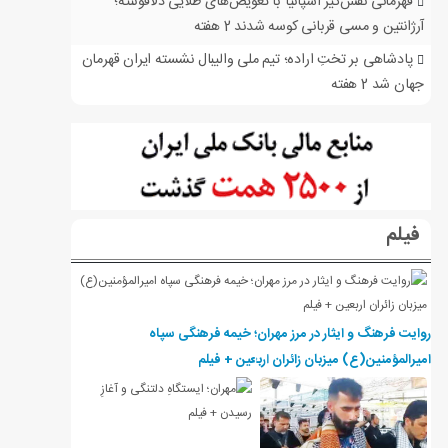
قهرمانی نفس‌گیر اسپانیا با تعویض‌های طلایی دلافوئنته؛
آرژانتین و مسی قربانی کوسه شدند
2 هفته
پادشاهی بر تختِ اراده؛ تیم ملی والیبال نشسته ایران قهرمان
جهان شد
2 هفته
فیلم
روایت فرهنگ و ایثار در مرز مهران؛ خیمه فرهنگی سپاه
امیرالمؤمنین(ع) میزبان زائران اربعین + فیلم