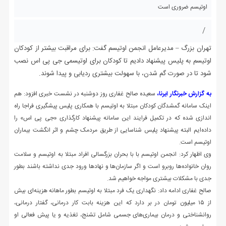
/
تهران بزرگ – مدیرعامل انجمن اوتیسم گفت: برای مراقبت بیشتر از کودکان
اوتیسم به پلیس پیشنهاد دادیم تا کودکان برای اوتیسمی جی پی اس نصب
شود تا در صورت گم شدن، با سهولت بیشتری ردیابی و پیدا شوند.
به گزارش خبرنگار ایرنا،
سعیده صالح غفاری روز دوشنبه در نشست خبری افزود: هم
اینک سامانه گمشدگان کودکان مبتلا به اوتیسم با همکاری پلیس پیشگیری فراجا راه
اندازی شده که در تکمیل فرایند این سامانه پیشنهاد کارگذاری «جی پی اس» را
داده‌ایم البته پیشنهاد پلیس شناسایی از طریق مردمک چشم و اثر انگشت بیماران
اوتیسم است.
وی اظهار کرد: انجمن اوتیسم با با بحران بزرگسالی افراد مبتلا به اوتیسم و سلامت
روان خانواده‌ها روبرو است و اگر سازمان‌ها و نهادها ورود جدی نداشته باشند بطور
جدی با مشکلات بیشتری مواجه خواهیم شد.
صالح غفاری ادامه داد: نگهداری یک فرد مبتلا به اوتیسم بطور ماهانه هزینه‌ای بیش
از ۱۵ میلیون تومان در بر دارد که این هزینه بابت کار درمانی، گفتار درمانی،
روانشناختی و درمان بیماری‌های جسمی شامل تشنج، تغذیه و یا پیش فعالی او