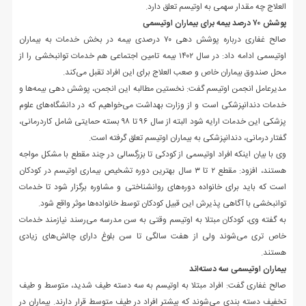
العلاج چه مقدار سهمی به اوتیسم تعلق دارد.
پوشش ۷۰ درصد بیمه برای بیماران اوتیسمی
صالح غفاری درباره پوشش دهی ۷۰ درصدی بیمه در بخش خدمات به بیماران
اوتیسمی ادامه داد: در سال ۱۴۰۲ بیمه تامین اجتماعی هم خدمات توانبخشی را از
محل صندوق بیماران خاص و صعب العلاج برای این افراد تقبل می‌کند.
مدیرعامل انجمن اوتیسم گفت: نخستین مطالبه این انجمن، پوشش دهی بیمه‌ها و
خدمات دندانپزشکی است و از وزارت بهداشت می‌خواهیم که در دانشگاه‌های علوم
پزشکی این خدمات ارایه شود البته از سال ۹۶ تا ۹۸ بسته حمایتی شامل کاردرمانی،
گفتار درمانی، دندانپزشکی به بیماران اوتیسم تعلق گرفته است.
وی با بیان اینکه افراد اوتیسمی از کودکی تا بزرگسالی در چند مقطع با مشکل مواجه
هستند، افزود: مقطع ۲ تا ۳ سال بهترین دوره تشخیص بیماری اوتیسم در کودکان
است که باید برای خانواده دوره‌های روانشناختی و مشاوره برگزار شود تا خدمات
توانبخشی با آگاهی پذیرش این قبیل کودکان توسط خانواده‌ها موثر واقع شود.
به گفته وی، کودکان مبتلا به اوتیسم وقتی به سن مدرسه می‌رسند نیازمند خدمات
خاص تری می‌شوند ولی از هفت سالگی تا سن بلوغ دارای چالش‌های زیادی
هستند.
بیماران اوتیسمی سه دسته‌اند
صالح غفاری گفت: افراد مبتلا به اوتیسم به سه دسته طیف شدید، متوسط و طیف
تخفیف دسته بندی می‌شوند که بیشتر افراد در طیف متوسط قرار دارند. بیماران در