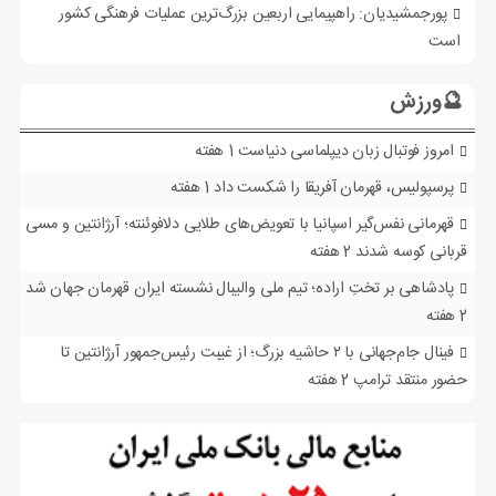
پورجمشیدیان: راهپیمایی اربعین بزرگ‌ترین عملیات فرهنگی کشور
است
🔮ورزش
امروز فوتبال زبان دیپلماسی دنیاست
1 هفته
پرسپولیس، قهرمان آفریقا را شکست داد
1 هفته
قهرمانی نفس‌گیر اسپانیا با تعویض‌های طلایی دلافوئنته؛ آرژانتین و مسی
قربانی کوسه شدند
2 هفته
پادشاهی بر تختِ اراده؛ تیم ملی والیبال نشسته ایران قهرمان جهان شد
2 هفته
فینال جام‌جهانی با ۲ حاشیه بزرگ؛ از غیبت رئیس‌جمهور آرژانتین تا
حضور منتقد ترامپ
2 هفته