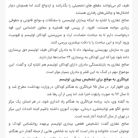
طیف کم می‌توانند مقطع های تحصیلی را بگذرانند و ازدواج کنند اما همچنان دچار
اختلال‌ها و چالش‌های رفتاری هستند.
صالح غفاری با اشاره به اینکه بیماران اوتیسمی با مشکلات و موانع قانونی و حقوقی
زیادی مواجه هستند؛ افزود: از رییس قوه قضاییه و معاون اجتماعی این قوه
درخواست دارم تا به مباحث حضانت، ارث و سرپرستی کودکان اوتیسم و قیومیت
ورود کرده و این مباحث را با دقت بیشتری بررسی کنند.
وی به سازمان بهزیستی پیشنهاد داد تا به مادران کودکان طیف اوتیسم حق پرستاری
داده شود چرا که این کودکان به پرستاری ۲۴ ساعت‌ها نیاز دارند.
صالح غفاری به بازنشستگی مادران دارای کودکان اوتیسم هم اشاره کرد و گفت: این
موضوع مهم در کمک به این قشر و مادران بسیار موثر است.
غربالگری به موقع برای تشخیص بیماری اوتیسم
وی اظهار کرد: در سال ۹۵ غربالگری به هنگام کودکان در وزارت بهداشت مطرح شد و
تا سال ۹۶ به صورت پایلوت اجرا شد، اما پس از آن رها شد.
به گفته وی، باید برنامه غربالگری به هنگام راه اندازی شود، در هر استان یک مرکز
جامع الگو هم توانبخشی، درمانی، مهارت آموزی داشته باشیم البته احداث این مرکز
در تهران از سال گذشته آغاز شده است.
صالح غفاری گفت: تشخیص قطعی بیماری اوتیسم برعهده روانشناس کودک و
نوجوان است، خانواده و مادر است که باید به شاخص هایی از جمله گفتار دیر هنگام،