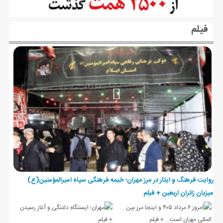
فیلم
روایت فرهنگ و ایثار در مرز مهران؛ خیمه فرهنگی سپاه امیرالمؤمنین(ع)
میزبان زائران اربعین + فیلم