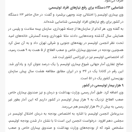
صرف می‌شود.
شناسایی ۲۳ دستگاه برای رفع نیازهای افراد اوتیسمی
وی بیماری اوتیسم را اختلالی چند وجهی برشمرد و گفت: در حال حاضر ۲۳ دستگاه
در کشور برای رفع نیازهای افراد اوتیسمی شناسایی شده‌اند.
به گفته وی، هر کدام از سازمان‌ها از جمله شهرداری، سازمان بیمه سلامت و پلیس در
همایش سال گذشته وعده‌هایی دادند مثلا شهرداری وعده گسترش خانه‌های امید
تحت نظر انجمن اوتیسم در پهنه‌های جنوبی و شرقی تهران داد و به آن عمل کرد
همچنین بودجه در صندوق بیماران خاص و صعب العلاج از ۵ همت به ۹ همت رسید،
کد اختصاصی اوتیسم نیز در اورژانس کشور ثبت شد.
صالح غفاری آمار جهانی شیوع بیماری اوتیسم را یک درصد عنوان کرد و یادآور شد:
این رقم در کانادا یک در ۳۶ و در ایران مطابق مطالعه هشت سال پیش سازمان
بهزیستی کشور یک در ۵۱ است.
۹ هزار بیمار اوتیسمی در کشور
وی اضافه کرد: طبق آمار رسمی وزارت بهداشت و درمان و نیز صندوق بیماران خاص
صعب العلاج نزدیک به ۹ هزار بیمار اوتیسم در کشور داریم که این آمار بطور غیر
رسمی به بیش از ۳۰ هزار اوتیسم هم می‌رسد.
مدیرعامل انجمن اوتیسم با اشاره به اختصاص بودجه به درمان اختلال اوتیسم در
مجلس دهم افزود: درخواست انجمن این است تا با نشان دار شدن بودجه اوتیسم،
مشخص شود که از بودجه‌های وزارت بهداشت و صندوق بیماران خاص و صعب