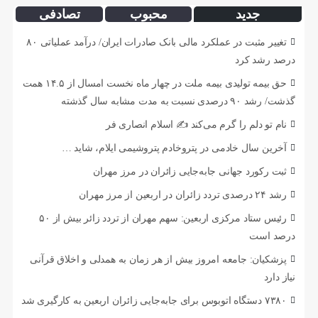
جدید
محبوب
تصادفی
تغییر مثبت در عملکرد مالی بانک صادرات ایران/ درآمد عملیاتی ۸۰
درصد رشد کرد
حق بیمه تولیدی بیمه ملت در چهار ماه نخست امسال از ۱۴.۵ همت
گذشت/ رشد ۹۰ درصدی نسبت به مدت مشابه سال گذشته
نام تو دلم را گرم می‌کند ✍️ اسلام انصاری فر
آخرین سال خادمی در پتروخادم پتروشیمی ایلام، شاید …
ثبت رکورد جهانی جابه‌جایی زائران در مرز مهران
رشد ۲۴ درصدی تردد زائران در اربعین از مرز مهران
رئیس ستاد مرکزی اربعین: سهم مهران از تردد زائر بیش از ۵۰
درصد است
پزشکیان: جامعه امروز بیش از هر زمان به همدلی و اخلاق قرآنی
نیاز دارد
۷۳۸۰ دستگاه اتوبوس برای جابه‌جایی زائران اربعین به‌ کارگیری شد