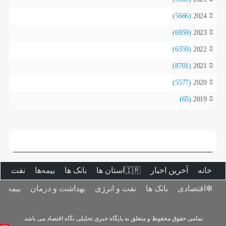
(5666)
2024
(6959)
2023
(6359)
2022
(8701)
2021
(5577)
2020
(65)
2019
خانه
آخرین اخبار
🇮🇷استان ‌ها
بانک ها
بیمه‌ها
نفت و ا
❇اقتصادی
بانک ها
نفت و انرژی
بهداشت و درمان
بیمه‌ها
تمامی حقوق محفوظ و متعلق به پایگاه خبری تحلیلی نگاه اقتصاد می باشد.