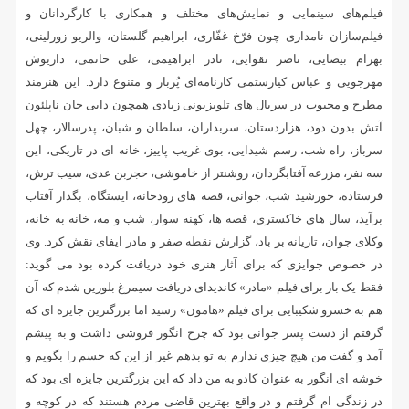
فیلم‌های سینمایی و نمایش‌های مختلف و همکاری با کارگردانان و
فیلم‌سازان نامداری چون فرّخ غفّاری، ابراهیم گلستان، والریو زورلینی،
بهرام بیضایی، ناصر تقوایی، نادر ابراهیمی، علی حاتمی، داریوش
مهرجویی و عباس کیارستمی کارنامه‌ای پُربار و متنوع دارد. این هنرمند
مطرح و محبوب در سریال های تلویزیونی زیادی همچون دایی جان ناپلئون
آتش بدون دود، هزاردستان، سربداران، سلطان و شبان، پدرسالار، چهل
سرباز، راه شب، رسم شیدایی، بوی غریب پاییز، خانه ای در تاریکی، این
سه نفر، مزرعه آفتابگردان، روشنتر از خاموشی، حجربن عدی، سیب ترش،
فرستاده، خورشید شب، جوانی، قصه های رودخانه، ایستگاه، بگذار آفتاب
برآید، سال های خاکستری، قصه ها، کهنه سوار، شب و مه، خانه به خانه،
وکلای جوان، تازیانه بر باد، گزارش نقطه صفر و مادر ایفای نقش کرد. وی
در خصوص جوایزی که برای آثار هنری خود دریافت کرده بود می گوید:
فقط یک بار برای فیلم «مادر» کاندیدای دریافت سیمرغ بلورین شدم که آن
هم به خسرو شکیبایی برای فیلم «هامون» رسید اما بزرگترین جایزه ای که
گرفتم از دست پسر جوانی بود که چرخ انگور فروشی داشت و به پیشم
آمد و گفت من هیچ چیزی ندارم به تو بدهم غیر از این که حسم را بگویم و
خوشه ای انگور به عنوان کادو به من داد که این بزرگترین جایزه ای بود که
در زندگی ام گرفتم و در واقع بهترین قاضی مردم هستند که در کوچه و