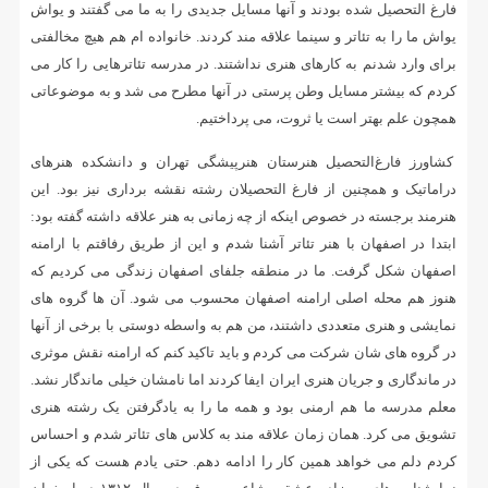
فارغ التحصیل شده بودند و آنها مسایل جدیدی را به ما می گفتند و یواش
یواش ما را به تئاتر و سینما علاقه مند کردند. خانواده ام هم هیچ مخالفتی
برای وارد شدنم به کارهای هنری نداشتند. در مدرسه تئاترهایی را کار می
کردم که بیشتر مسایل وطن پرستی در آنها مطرح می شد و به موضوعاتی
همچون علم بهتر است یا ثروت، می پرداختیم.
کشاورز فارغ‌التحصیل هنرستان هنرپیشگی تهران و دانشکده هنرهای
دراماتیک و همچنین از فارغ التحصیلان رشته نقشه برداری نیز بود. این
هنرمند برجسته در خصوص اینکه از چه زمانی به هنر علاقه داشته گفته بود:
ابتدا در اصفهان با هنر تئاتر آشنا شدم و این از طریق رفاقتم با ارامنه
اصفهان شکل گرفت. ما در منطقه جلفای اصفهان زندگی می کردیم که
هنوز هم محله اصلی ارامنه اصفهان محسوب می شود. آن ها گروه های
نمایشی و هنری متعددی داشتند، من هم به واسطه دوستی با برخی از آنها
در گروه های شان شرکت می کردم و باید تاکید کنم که ارامنه نقش موثری
در ماندگاری و جریان هنری ایران ایفا کردند اما نامشان خیلی ماندگار نشد.
معلم مدرسه ما هم ارمنی بود و همه ما را به یادگرفتن یک رشته هنری
تشویق می کرد. همان زمان علاقه مند به کلاس های تئاتر شدم و احساس
کردم دلم می خواهد همین کار را ادامه دهم. حتی یادم هست که یکی از