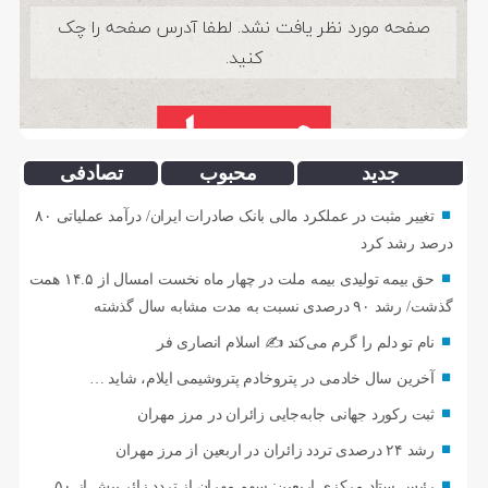
جدید
محبوب
تصادفی
تغییر مثبت در عملکرد مالی بانک صادرات ایران/ درآمد عملیاتی ۸۰
درصد رشد کرد
حق بیمه تولیدی بیمه ملت در چهار ماه نخست امسال از ۱۴.۵ همت
گذشت/ رشد ۹۰ درصدی نسبت به مدت مشابه سال گذشته
نام تو دلم را گرم می‌کند ✍️ اسلام انصاری فر
آخرین سال خادمی در پتروخادم پتروشیمی ایلام، شاید …
ثبت رکورد جهانی جابه‌جایی زائران در مرز مهران
رشد ۲۴ درصدی تردد زائران در اربعین از مرز مهران
رئیس ستاد مرکزی اربعین: سهم مهران از تردد زائر بیش از ۵۰