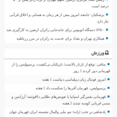
درصد است
پزشکیان: جامعه امروز بیش از هر زمان به همدلی و اخلاق قرآنی
نیاز دارد
۷۳۸۰ دستگاه اتوبوس برای جابه‌جایی زائران اربعین به‌ کارگیری شد
همکاری تهران و بغداد برای خدمت به زائران در مرز زرباطیه
🔮ورزش
منافی: توقع از تارتار بالاست/ بازیکنان بی‌کیفیت، پرسپولیس را از
قهرمانی دور کردند
1 روز
امروز فوتبال زبان دیپلماسی دنیاست
1 هفته
پرسپولیس، قهرمان آفریقا را شکست داد
1 هفته
قهرمانی نفس‌گیر اسپانیا با تعویض‌های طلایی دلافوئنته؛ آرژانتین و
مسی قربانی کوسه شدند
2 هفته
پادشاهی بر تختِ اراده؛ تیم ملی والیبال نشسته ایران قهرمان جهان