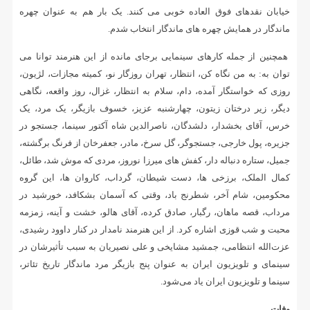
خیابان نقدهای فوق العاده خوبی می کنند. یک بار هم به عنوان چهره
ماندگار در همایش چهره های ماندگار انتخاب شدم.
همچنین از جمله کارهای سینمایی برجای مانده از این هنرمند توانا می
توان به: به من نگاه کن، انتظار، تهران روزگار نو، کمیته مجازات، لژیون،
روزی که خواستگار آمده، دام، سلام به انتظار، غزال، روز واقعه، نگاهی
دیگر، زیر درختان زیتون، چهارشنبه عزیز، خسوف بازیگر، یک مرد، یک
خرس، آقای بخشدار، دلشدگان، ناصرالدین شاه آکتور سینما، جستجو در
جزیره، پول خارجی، جستجوگر، گل سرخ، مادر، جعفرخان از فرنگ برگشته،
جمیل، ستاره دنباله دار، کفش های میرزا نوروز، مردی که موش شد، طائل،
کمال الملک، برزخی ها، دست شیطان، گرداب، کاروان ها، این گروه
محکومین، شام آخر، شطرنج باد، وقتی که آسمان بشکافد، خورشید در
مرداب، قصه ماهان، رگبار، صادق کرده، آقای هالو، خشت و آینه، زمزمه
محبت و شب قوزی اشاره کرد. از این هنرمند نامدار در کنار داوود رشیدی،
عزت‌الله انتظامی، جمشید مشایخی و علی نصیریان به سبب تأثیرشان در
سینمای و تلویزیون ایران به عنوان پنج بازیگر مرد ماندگار تاریخ تئاتر،
سینما و تلویزیون ایران یاد می‌شود.
وفات