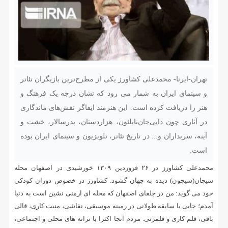
تهران-ایرنا- محمدعلی کشاورز یکی از مطرح‌ترین بازیگران تئاتر
و سینمای ایران به شمار می رود که نشان درجه یک فرهنگ و
هنر را دریافت کرده است. این هنرمند ایفاگر نقش‌های ماندگاری
در آثاری چون دایی‌جان‌ناپلئون، هزاردستان، پدرسالار، خشت و
آینه، سربداران و... در تاریخ تئاتر، تلویزیون و سینمای ایران بوده
است.
محمدعلی کشاورز در ۲۶ فروردین ۱۳۰۹ خورشیدی در اصفهان محله
سیچان(سیچون) دیده به جهان گشود. کشاورز در خصوص دوران کودکی
خود می گوید: من در جلفای اصفهان که محله ای ارمنی نشین است به دنیا
آمدم؛ جایی با سابقه طولانی در زمینه موسیقی، نقاشی، منبت کاری، قالی
بافی، قلم کاری و قلمزنی. مردم آنجا اکثرا با ترانه های محلی و اجتماعی،