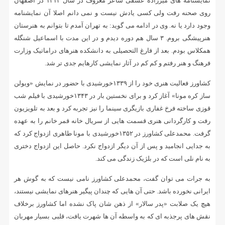
نمایشنامه های میرزاده عشقی شاعر معروف در سال ۱۳۱۲ در اصفهان
روی صحنه رفت ولی کسی یادش نیست و نمی دانم اصلا آن نمایشنامه
وجود دارد یا نه. وی در ادامه می گوید: به تهران آمدم تا بتوانم به هنرستان
هنرپیشگی بروم. ۳ سال هم دوره دیدم و در این مدت با اسماعیل شنگله
همکلاس بودم. بعد از فارغ التحصیلی به دانشکده هنرهای دراماتیک وزارت
فرهنگ و هنر رفتم و کم کم در آثار نمایشی کارهایم جدی تر شد.
کشاورز فعالیت هنری خود را از ۱۳۳۹خورشیدی با حضور در نمایش «ویولن
ساز کره مونا» آغاز کرد و برای نخستین بار در ۱۳۴۳خورشیدی با فیلم شب
قوزی ساخته فرخ غفاری بازیگری سینما را نیز تجربه کرد و بعد به تلویزیون
رفت و کارگردانی هنری قسمت هایی از سریال خانه قمر خانم را به عهده
گرفت. محمدعلی کشاورز در ۱۳۵۲خورشیدی با مونا طاهری ازدواج کرد که
به جدایی انجامید و پس از آن دیگر ازدواج نکرد. حاصل این ازدواج دختری
به نام نلی است که در بلژیک زندگی می کند.
به جرات می توان گفت، محمدعلی کشاورز نامی نیست که به گوش هر
ایرانی نخورده باشد. حتی آن هایی که چندان پیگیر هنرهای نمایشی نیستند،
هیچ یک صلابت «پدر سالار» از ذهن شان پاک نشده اما کشاورز برخلاف
نقش های پرجذبه ای که به واسطه آن ها شهرت یافت، قلبی بسیار مهربان