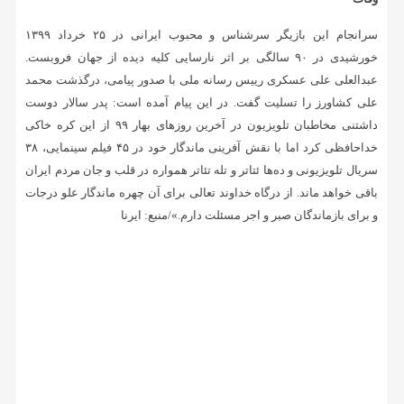
سرانجام این بازیگر سرشناس و محبوب ایرانی در ۲۵ خرداد ۱۳۹۹
خورشیدی در ۹۰ سالگی بر اثر نارسایی کلیه دیده از جهان فروبست.
عبدالعلی علی عسکری رییس رسانه ملی با صدور پیامی، درگذشت محمد
علی کشاورز را تسلیت گفت. در این پیام آمده است: پدر سالار دوست
داشتنی مخاطبان تلویزیون در آخرین روزهای بهار ۹۹ از این کره خاکی
خداحافظی کرد اما با نقش آفرینی ماندگار خود در ۴۵ فیلم سینمایی، ۳۸
سریال تلویزیونی و ده‌ها ئتاتر و تله تئاتر همواره در قلب و جان مردم ایران
باقی خواهد ماند. از درگاه خداوند تعالی برای آن چهره ماندگار علو درجات
و برای بازماندگان صبر و اجر مسئلت دارم.»/منبع: ایرنا