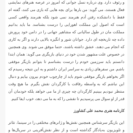
و رئوف دارد. وی درباره نسل جوانی که امروز در عرصه هنرهای نمایشی
فعال هستند، می گوید: من بارها برای بچه هایی که بازی می کنند، گفته ام
فقط با دانشکده رفتن آدم هنرمند نمی شود بلکه هنرمند واقعی کسی
است که اصول این مملکت اهورایی را درست بشناسد. ما باید بدانیم
مملکت مان در طول سالیانی که مشاهیر جهانی را در دامن خود پرورش
داده چه تاریخچه ای دارد. جوانان شور و انگیزه بالایی دارند و اگر به کاری
که انجام می دهند، عشق داشته باشند، حتما موفق می شوند. وی همچنین
در خصوص علت مشهور شدن خود در دنیای بازیگری می گوید: همان ابتدا
دانستم باید سرزمین خودم را درست بشناسم تا بتوانم بازیگر موفقی
باشم. من سفرهای زیادی به سراسر ایران داشتم و به این نتیجه رسیدم که
اگر بخواهم بازیگر موفقی شوم باید از چارچوب خودم بیرون بیایم و دنبال
این نباشم که به واسطه رفاقت با کارگردان نقش بگیرم. ما هیچ وقت
منتظر نبودیم ببینیم کارگردان چه چیزی از ما می خواهد بلکه خودمان آن
قدر از او سوال می پرسیدیم تا نقشی را که به ما می دهد، خوب ایفا کنیم.
کارنامه هنری محمد علی کشاورز
این بازیگر سرشناس همچنین نقش‌ها و ژانرهای مختلفی را در سینما، تئاتر
و تلویزیون به‌یادگار گذاشته است و از نظر نقش‌آفرینی در سریال‌ها و