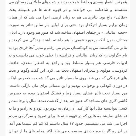
همچنین اشعار سعدی و حافظ همخو بودند و شب های طولانی زمستان می
نشستند و شاهنامه می خواندند و در قهوه خانه ها هم همیشه بحث
«نقالی» داغ بود. تئاترهایی هم به زبان ارمنی اجرا می شد که از همان
زمان برایم بسیار اثرگذار بود. حتی برای اولین بار سالن تئاتر به صورت
«جعبه ایتالیایی» در جلفای اصفهان ساخته شد که هنوز هم وجود دارد. ادیان
مختلف بدون آنکه برخورد قومی با هم داشته باشند، زندگی می کردند و
تئاتر می گذاشتند. من به کودکستان مریم می رفتم و مدیر آنجا فردی بود به
نام «گراویدار» که زبان ایتالیایی و فرانسه را خیلی خوب می دانست و به
ادبیات فارسی هم بسیار مسلط بود و راجع به اشعار سعدی، حافظ،
فردوسی، مولوی و شعرای اصفهان بحث می کرد. این گفت وگوها و بحث
های فرهنگی که می شد، روی ما بسیار تاثیر می گذاشت به خصوص اینکه
در دوران کودکی و نوجوانی بودیم و این مسائل برای مان تازگی داشت.
من بسیار تحت تاثیر فضای بسیار زیبا و قشنگ اصفهان بودم به خصوص
کاشی کاری های مساجد که هنوز هم بعد از گذشت صدها سال پابرجاست و
کسی نتوانسته مثل آنها کار کند. آن زمان نه تلویزیون بود و نه رادیو و ما به
تماشای نمایشنامه هایی که در قهوه خانه ها برای تفریح و سرگرمی مردم
اجرا می شد می نشستیم. حدود ۱۲ سال داشتم که کم کم سینما هم آمد.
در آن روزگار پدیده جدیدی محسوب می شد. اکثر معلم های ما از تهران