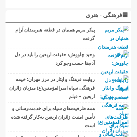
🟦فرهنگی - هنری
پیکر مریم همتیان در قطعه هنرمندان آرام
گرفت
وحید چاووش: حقیقت اربعین را باید در دل
آدم‌ها جست‌وجو کرد
روایت فرهنگ و ایثار در مرز مهران؛ خیمه
فرهنگی سپاه امیرالمؤمنین(ع) میزبان زائران
اربعین + فیلم
همه ظرفیت‌های سپاه برای خدمت‌رسانی و
تأمین امنیت زائران اربعین به‌کار گرفته شده
است