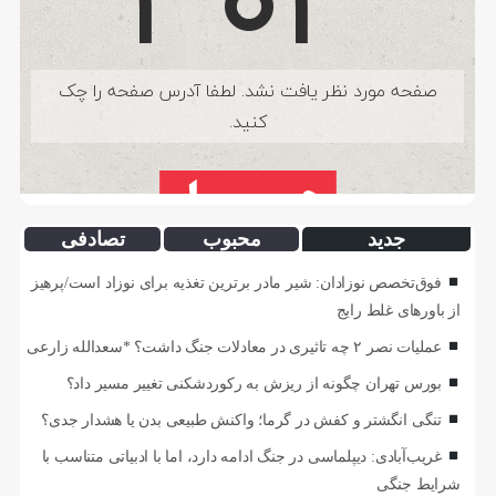
جدید
محبوب
تصادفی
فوق‌تخصص نوزادان: شیر مادر برترین تغذیه برای نوزاد است/پرهیز
از باورهای غلط رایج
عملیات نصر ۲ چه تاثیری در معادلات جنگ داشت؟ *سعدالله زارعی
بورس تهران چگونه از ریزش به رکوردشکنی تغییر مسیر داد؟
تنگی انگشتر و کفش در گرما؛ واکنش طبیعی بدن یا هشدار جدی؟
غریب‌آبادی: دیپلماسی در جنگ ادامه دارد، اما با ادبیاتی متناسب با
شرایط جنگی