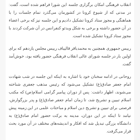
انقلاب فرهنگی امکان برگزاری جلسه این شورا فراهم شده است، گفت:
در مدتی که از شیوع کرونا در کشورمان می‌گذرد تمام جلسات را با
هماهنگی و مجوز ستاد کرونا تشکیل دادیم و این جلسه نیز که برخی اعضاء
در آن حضور داشته و برخی به شکل ویدئو کنفرانس در آن شرکت کردند با
مجوز ستاد کرونا تشکیل شده است.
رییس جمهوری همچنین به محمدباقر قالیباف رییس مجلس یازدهم که برای
اولین بار در جلسه شورای عالی انقلاب فرهنگی حضور یافته بود، خوش‌آمد
گفت.
روحانی در ادامه سخنان خود با اشاره به اینکه این جلسه در شب شهادت
امام جعفر صادق(ع) تشکیل می‌شود که رئیس مذهب جعفری شناخته
می‌شوند، اظهار داشت: پس از دوران پیامبر گرامی اسلام(ص) که مکتب
اسلام تبیین و تشریح شد، تا زمان امام جعفر صادق(ع) و پدر بزرگوارش،
فرصتی برای تبیین و تشریح دین اسلام و مباحثات علمی در این زمینه پیش
نیامد تا اینکه در این دوران، مدینه به برکت حضور امام صادق(ع) به
دانشگاه بزرگی تبدیل شد که افکار و اندیشه‌های مختلف در آن مورد بحث
قرار می‌گرفت.