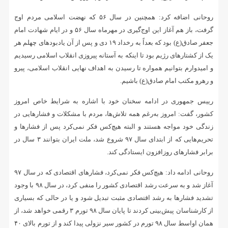
روحانی اضافه کرد: همچنین در سال ۵۶ که نهضت اسلامی مردم اوج
گرفت، باز هم آغاز این اوج‌گیری در مهرماه سال ۵۶ و در ایام شهادت امام
جعفر صادق(ع) بود که بعداً به رخداد ۱۹ دی و پس از آن یادبودهای چهلم هر
یک از کشتارهای رژیم بود تا اینکه به آستانه پیروزی انقلاب اسلامی رسیدیم
و امیدوارم بتوانیم همواره تا رسیدن به اهداف نهایی انقلاب اسلامی، پیرو
و رهرو مکتب امام صادق(ع) باشیم.
رییس جمهوری در ادامه سخنان خود با اشاره به شرایط خاص امروز
کشور، گفت: امروز به‌رغم همه تلاش‌ها، مردم با مشکلات و فشارهایی در
زندگی خود مواجه هستند و البته هیچ‌کس فکر نمی‌کرد پس از فشارها و
تحریم‌هایی که از ابتدای سال ۹۷ شروع شد، ملت ایران بتوانند ۳ سال در
برابر فشارهای روزافزون ایستادگی کند.
روحانی ادامه داد: هیچ‌کس فکر نمی‌کرد، فشارهای اقتصادی که در سال ۹۷
آغاز شد و به سرعت رشد اقتصادی کشور را منفی کرد، در سال ۹۸ با وجود
تشدید فشارها به رشد اقتصادی مثبت تبدیل شود و یا در حالی که بسیاری
از کارشناسان پیش‌بینی کردند تا پایان سال ۹۸ تورم ۳ رقمی خواهد شد، از
همان اواسط سال ۹۸ تورم در کشور سیر نزولی پیدا کند و از تورم بالای ۴۰