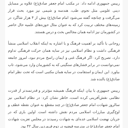
رییس جمهوری ادامه داد: در مکتب امام جعفر صادق(ع) علاوه بر مسایل
دینی علومی مثل نجوم، طب، هندسه و شیمی نیز مورد بحث قرار
می‌گرفت و چنانچه گفته می‌شود امام صادق(ع) بیش از ۴ هزار شاگرد در
زمینه‌های مختلف تربیت کرد که به عنوان مثال حوزه‌های علمیه حال حاضر
در کشورمان نیز ادامه همان مجالس بحث و درس هستند.
روحانی با تأکید بر اهمیت فرهنگ و با اشاره به اینکه انقلاب اسلامی منشأ
فرهنگی داشت و نظام اسلامی نیز در سایه همان حرکت فرهنگی تداوم
دارد، تصریح کرد: اگر فرهنگ غنی و ایمان راسخ مردم نبود، امروز جامعه
نمی‌توانست در برابر فشارهای سنگینی که به کشورمان وارد می‌شود، تاب
بیاورد. این ایمان و استقامت در سایه همان مکتبی است که تحت نظر امام
صادق(ع) بالنده شد.
رییس جمهوری با بیان اینکه فرهنگ همیشه مؤثرتر و قدرتمندتر از قدرت
نظامی نقش‌آفرینی کرده است، خاطر نشان کرد: در نظام اسلامی نیز
سالروز شهادت امام جعفر صادق(ع) در چند مقطع به عنوان نقطه عطف و
اوج‌گیری مبارزات اسلامی مردم نقش‌ داشته است. اولین باری که در
جریان نهضت اسلامی عده‌ای به شهادت رسیدند در مجلس تعزیت شهادت
امام جعفر صادق(ع) در مدرسه فیضیه در دوم فروردین سال ۴۲ بود.