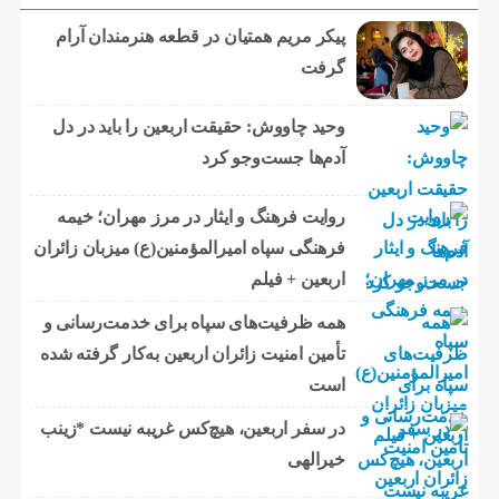
پیکر مریم همتیان در قطعه هنرمندان آرام
گرفت
وحید چاووش: حقیقت اربعین را باید در دل
آدم‌ها جست‌وجو کرد
روایت فرهنگ و ایثار در مرز مهران؛ خیمه
فرهنگی سپاه امیرالمؤمنین(ع) میزبان زائران
اربعین + فیلم
همه ظرفیت‌های سپاه برای خدمت‌رسانی و
تأمین امنیت زائران اربعین به‌کار گرفته شده
است
در سفر اربعین، هیچ‌کس غریبه نیست *زینب
خیرالهی