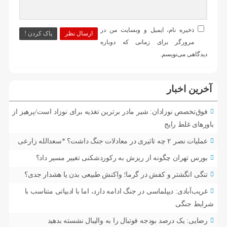
ذخیره نام، ایمیل و وبسایت من در
ارسال نظر
پاک کردن !
مرورگر برای زمانی که دوباره
دیدگاهی می‌نویسم.
آخرین اخبار
فوق‌تخصص نوزادان: شیر مادر برترین تغذیه برای نوزاد است/پرهیز از
باورهای غلط رایج
عملیات نصر ۲ چه تاثیری در معادلات جنگ داشت؟ *سعدالله زارعی
بورس تهران چگونه از ریزش به رکوردشکنی تغییر مسیر داد؟
تنگی انگشتر و کفش در گرما؛ واکنش طبیعی بدن یا هشدار جدی؟
غریب‌آبادی: دیپلماسی در جنگ ادامه دارد، اما با ادبیاتی متناسب با
شرایط جنگی
رضایی: یک درصد بودجه فوتبال را به والیبال نشسته بدهید