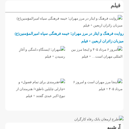
فیلم
روایت فرهنگ و ایثار در مرز مهران؛ خیمه فرهنگی سپاه امیرالمؤمنین(ع)
میزبان زائران اربعین + فیلم
آرشیو