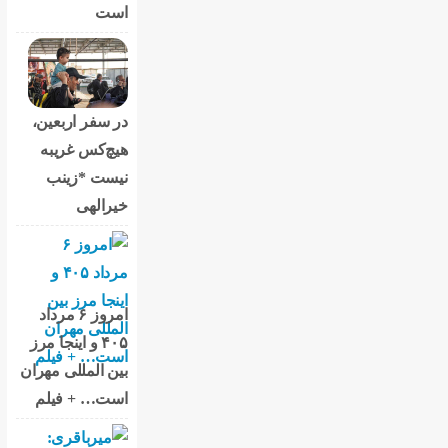
است
در سفر اربعین،
هیچ‌کس غریبه
نیست *زینب
خیرالهی
امروز ۶ مرداد
۴۰۵ و اینجا مرز
بین المللی مهران
است… + فیلم