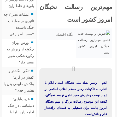
ت نخبگان
باورهای غلط رایج
عملیات نصر ۲ چه
تاثیری در معادلات
جنگ داشت؟
*سعدالله زارعی
ه اقتصاد
بورس تهران
چگونه از ریزش به
رکوردشکنی تغییر
مسیر داد؟
تنگی انگشتر و
کفش در گرما؛
ان استان ایلام با
واکنش طبیعی بدن یا
 انقلاب اسلامی بر
هشدار جدی؟
لمی توسط نخبگان،
غریب‌آبادی:
رگ و مهم نخبگان
دیپلماسی در جنگ
 قله‌های پرافتخار
ادامه دارد، اما با