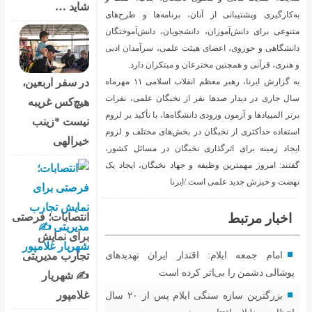
شاید …
 برنامه‌ها و طرح‌های
جویان، دانش‌آموختگان
 علمی، سرآمدان ادبی
و مبتکران دارد.
به گزارش ایرنا، رهبر معظم انقلاب اسلامی ۱۱ مهرماه
در سفر اربعین،
 نخبگان علمی، نفرات
هیچ‌کس غریبه
گاه‌ها، با تأکید بر لزوم
نیست *زینب
بخش‌های مختلف و لزوم
خیرالهی
بگان در مسائل کشور،
هاد نخبگان، ایجاد یک
رنا
انتصابات؛ فرصتی
برای نمایش
ار ایران تهدیدهای
تجارب مدیریتی
ده است
✍ شهریار
غلامپور
بزرگترین سازه سنگی ایلام پس از ۲۰ سال