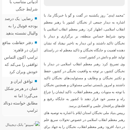
ادبیاتی متناسب با
شرایط جنگی
 گو با خبرنگار ما، با
رضایی: یک درصد
ن کشور با رهبر معظم
بودجه فوتبال را به
معظم انقلاب اسلامی با
والیبال نشسته بدهید
برگزاری و دیدار با
دفتر حفاظت منافع
ه تاخیر نیفتاد که نشان
ایران در قاهره:
اکید معظم له در راستای
ترامپ اکنون التماس
ب اسلامی در دیدار با
توافقی را می‌کند که
ت نخبگی در کشور، حفظ
خودش ویران کرد
لیت‌های نخبگان تاکید
توافق ایران و
ئولان و همچنین نخبگان
عمان در هرمز شکل
ب، تاکید ایشان را چراغ
می‌گیرد؛ اما نه
شور به جایگاه رفیع و
مطابق خواسته دونالد
 برسد.
ترامپ
 با اشاره به توصیه های
صوص تحولات سریع علم
 نخبگان را به جهاد برای