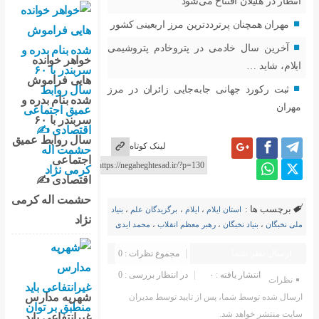
ود
 مرز اربعینی کشور
تروخادم پتروشیمی
خواهر خوانده
هایی فراموش
ایی زائران در مرز
شده بنام بدره و
سربندر با ۶۰
سال روابط عمیق
لینک کوتاه
اجتماعی
اقتصادی ✍
حشمت اله کرمی
م
،
برگزیدگان علم
،
بنیاد
نژاد
م انقلاب
،
محمد ایدی
مجموع نظرات : 0
در انتظار بررسی : 0
شهریه مدارس
یید توسط مدیران
غیرانتفاعی باید