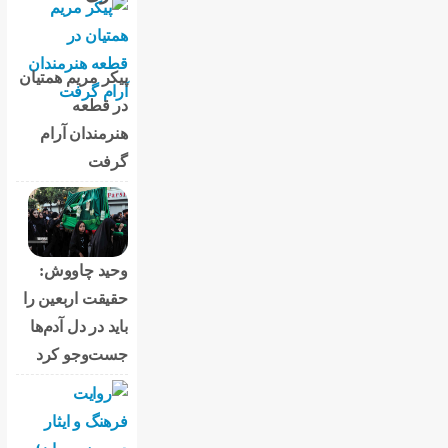
پیکر مریم همتیان
در قطعه
هنرمندان آرام
گرفت
وحید چاووش:
حقیقت اربعین را
باید در دل آدم‌ها
جست‌وجو کرد