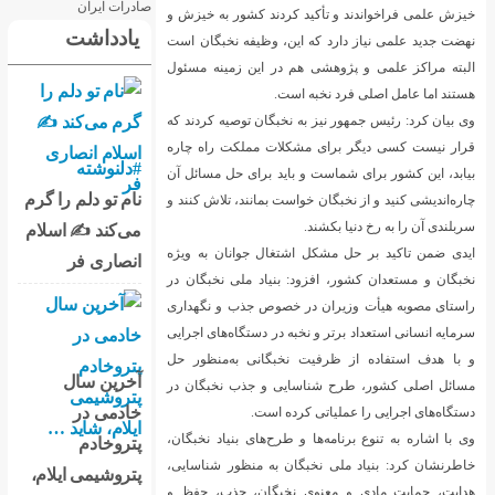
کردند کشور به خیزش و
یادداشت
ین، وظیفه نخبگان است
 در این زمینه مسئول
ست.
نخبگان توصیه کردند که
لات مملکت راه چاره
#دلنوشته
اید برای حل مسائل آن
نام تو دلم را گرم
ست بمانند، تلاش کنند و
می‌کند ✍️ اسلام
تغال جوانان به ویژه
انصاری فر
 بنیاد ملی نخبگان در
 خصوص جذب و نگهداری
ه در دستگاه‌های اجرایی
خبگانی به‌منظور حل
آخرین سال
یی و جذب نخبگان در
خادمی در
ده است.
 طرح‌های بنیاد نخبگان،
پتروخادم
ن به منظور شناسایی،
پتروشیمی ایلام،
نخبگان، جذب، حفظ و