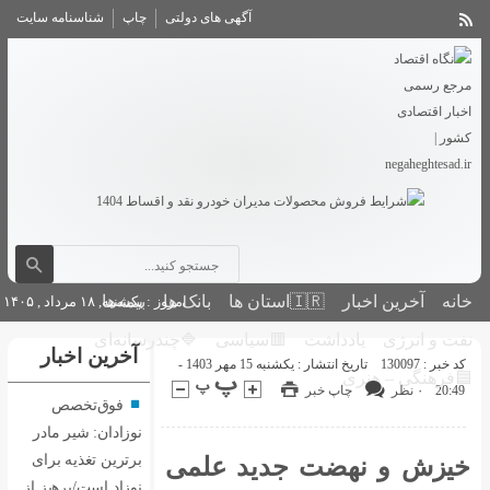
آگهی های دولتی
چاپ
شناسنامه سایت
بانک ها
بیمه‌ها
امروز : یکشنبه, ۱۸ مرداد , ۱۴۰۵
🟥سیاسی
🔷چندرسانه‌ای
آخرین اخبار
تاریخ انتشار : یکشنبه 15 مهر 1403 -
فوق‌تخصص
نوزادان: شیر مادر
برترین تغذیه برای
دید علمی
نوزاد است/پرهیز از