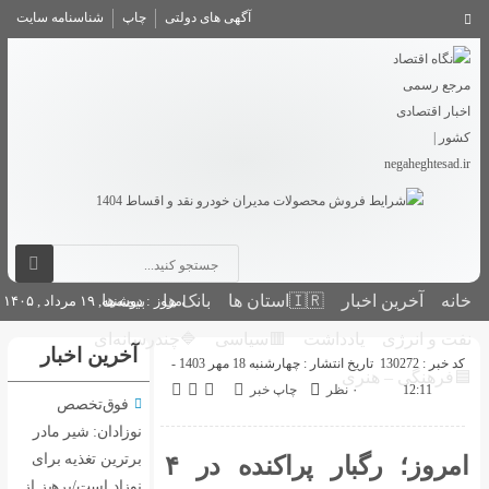
آگهی های دولتی
چاپ
شناسنامه سایت
بانک ها
بیمه‌ها
امروز : دوشنبه, ۱۹ مرداد , ۱۴۰۵
🟥سیاسی
🔷چندرسانه‌ای
آخرین اخبار
تاریخ انتشار : چهارشنبه 18 مهر 1403 -
اپ خبر
فوق‌تخصص
نوزادان: شیر مادر
برترین تغذیه برای
امروز؛ رگبار پراکنده در ۴
نوزاد است/پرهیز از