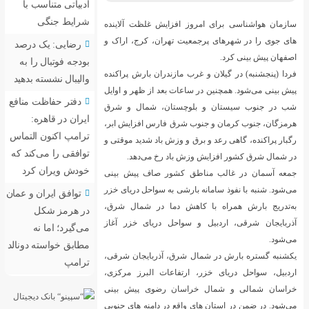
ادبیاتی متناسب با
شرایط جنگی
افزایش غلظت آلاینده
 تهران، کرج، اراک و
رضایی: یک درصد
بودجه فوتبال را به
مازندران بارش پراکنده
والیبال نشسته بدهید
ات بعد از ظهر و اوایل
دفتر حفاظت منافع
ستان، شمال و شرق
ایران در قاهره:
رق فارس افزایش ابر،
ترامپ اکنون التماس
 وزش باد شدید موقتی و
توافقی را می‌کند که
باد رخ می‌دهد.
خودش ویران کرد
کشور صاف پیش بینی
شی به سواحل دریای خزر
توافق ایران و عمان
ش دما در شمال شرق،
در هرمز شکل
احل دریای خزر آغاز
می‌گیرد؛ اما نه
مطابق خواسته دونالد
رق، آذربایجان شرقی،
ترامپ
تفاعات البرز مرکزی،
ان رضوی پیش بینی
قع در دامنه های جنوبی