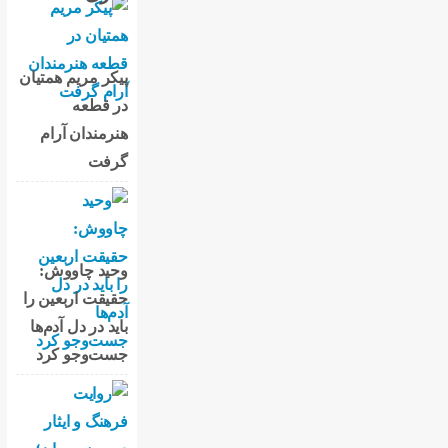
پیکر مریم همتیان
در قطعه
هنرمندان آرام
گرفت
وحید چاووش:
حقیقت اربعین را
باید در دل آدم‌ها
جست‌وجو کرد