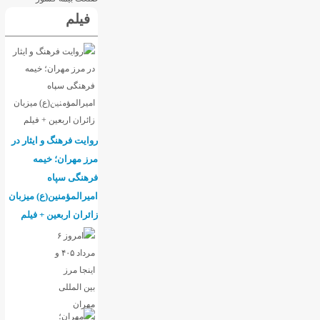
فیلم
روایت فرهنگ و ایثار در
مرز مهران؛ خیمه
فرهنگی سپاه
امیرالمؤمنین(ع) میزبان
زائران اربعین + فیلم