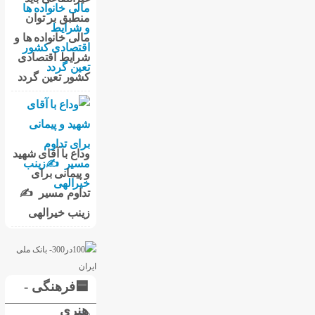
منطبق بر توان
مالی خانواده ها و
شرایط اقتصادی
کشور تعین گردد
وداع با آقای شهید
و پیمانی برای
تداوم مسیر ✍
زینب خیرالهی
🟦فرهنگی -
هنری