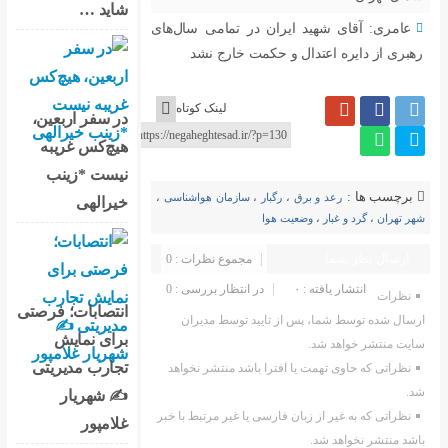
شاید …
 در تمامی سال‌های
کمت خارج نشد
لینک کوتاه
در سفر اربعین،
هیچ‌کس غریبه
نیست *زینب
ر
،
سازمان هواشناسی
،
خیرالهی
مجموع نظرات : 0
در انتظار بررسی : 0
انتصابات؛ فرصتی
یید توسط مدیران
برای نمایش
تجارب مدیریتی
 باشد منتشر نخواهد
✍ شهریار
ی یا غیر مرتبط با خبر
غلامپور