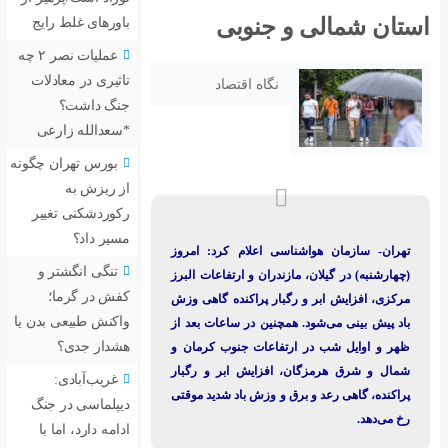
نوبی
باورهای غلط رایج
عملیات نصر ۲ چه
تاثیری در معادلات
ه اقتصاد
جنگ داشت؟
*سعدالله زارعی
بورس تهران چگونه
از ریزش به
رکوردشکنی تغییر
مسیر داد؟
علام کرد: امروز
تنگی انگشتر و
ن و ارتفاعات البرز
کفش در گرما؛
پراکنده گاهی وزش
واکنش طبیعی بدن یا
ن در ساعات بعد از
هشدار جدی؟
ات جنوب کرمان و
ایش ابر و رگبار
غریب‌آبادی:
زش باد شدید موقتی
دیپلماسی در جنگ
ادامه دارد، اما با