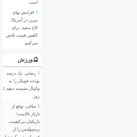
است
افزایش بهای
بنزین در آمریکا/
کاخ سفید: برای
کاهش قیمت تلاش
می‌کنیم
🔮ورزش
رضایی: یک درصد
بودجه فوتبال را به
والیبال نشسته بدهید
2
روز
منافی: توقع از
تارتار بالاست/
بازیکنان بی‌کیفیت،
پرسپولیس را از
قهرمانی دور کردند
4