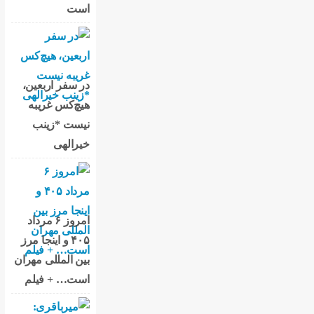
است
در سفر اربعین،
هیچ‌کس غریبه
نیست *زینب
خیرالهی
امروز ۶ مرداد
۴۰۵ و اینجا مرز
بین المللی مهران
است… + فیلم