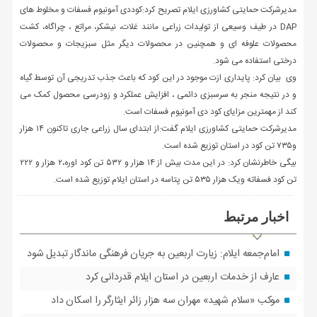
مدیرشرکت حمایتی کشاورزی ایلام تصریح کرد:کوددی آمونیوم فسفات و مخلوط های
DAP در طیف وسیعی از تولیدات زراعی مانند غلات، نیشکر، مراتع ، چراگاه، کشت
محصولات علوفه ای و همچنین در محصولات دیگر مثل سبزیجات و محصولات
درختی استفاده می شود.
وی بیان کرد: پایداری ازت موجود در این کود که باعث جذب تدریجی آن توسط گیاه
و در نتیجه منجر به سرسبزی دائمی ، افزایش عملکرد و زودرسی محصول کمک می
کند از مهمترین مزایای کود دی آمونیوم فسفات است.
مدیرشرکت حمایتی کشاورزی ایلام گفت:از ابتدای سال زراعی جاری تاکنون ۱۴ هزار
و۷۳۵ تن کود در استان توزیع شده است.
بیگی خاطرنشان کرد: در این مدت بیش از ۱۴ هزار و ۵۳۲ تن کود اوره،۲ هزار و ۲۲۲
تن کود فسفاته ویک هزار ۵۳۵ تن پتاسه در استان ایلام توزیع شده است.
اخبار مرتبط
امام‌جمعه ایلام: زیارت اربعین به جریان فرهنگی ماندگار تبدیل شود
عارف از خدمات اربعین در استان ایلام قدردانی کرد
موکب «سلام شهید» مهران سه هزار زائر ایثارگر را اسکان داد