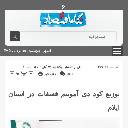
آگهی های دولتی
چاپ
شناسنامه سایت
امروز : پنجشنبه, ۱۵ مرداد , ۱۴۰۵
کد خبر : 131907
تاریخ انتشار : یکشنبه 13 آبان 1403 - 14:09
۰ نظر
چاپ خبر
توزیع کود دی آمونیم فسفات در استان
ایلام