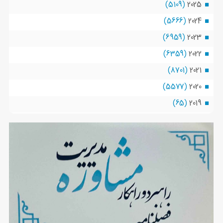
(5109)
2025
(5666)
2024
(6959)
2023
(6359)
2022
(8701)
2021
(5577)
2020
(65)
2019