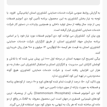
به گزارش روابط عمومی شرکت خدمات حمایتی کشاورزی استان ایلام،بیگی افزود: با
توجه به نیاز بخش کشاورزی به این محصول، برنامه تأمین کود دی آمونیم فسفات
پس از چند سال وقفه از محل تولید داخلی و همچنین واردات، در دستور کار شرکت
خدمات حمایتی کشاورزی قرار گرفته است.
وی بیان کرد: کشاورزان می توانند کود دی آمونیم فسفات مورد نیاز خود را بر اساس
برنامه سازمان جهاد کشاورزی استان، از طریق کارگزاران شرکت خدمات حمایتی
کشاورزی استان به قیمت هر کیسه ۵۰ کیلوگرمی ۱۴ میلیون و ۹۰۰ هزار ریال خریداری
کنند.
بیگی تصریح کرد:سهمیه استان در مرحله اول ۱۰۰۰ تن پیش بینی شده که با تلاش و
کوشش کارکنان این مدیریت و کارگزاران استان و استقبال کشاورزان این مقدار به دو
هزار تن افزایش یافته است و شرکت خدمات حمایتی کشاورزی هیچ گونه
محدودیتی در تهیه این کود کشاورزی ندارد.
وی تاکید کرد: ۵۰ درصد از قیمت تمام شده کودهای اوره و ۷۰ درصد از کودهای پتاسه
و فسفاته به صورت یارانه از سوی دولت تامین می شود.
کود دی آمونیوم فسفات (Diammonium Phosphate) یکی از پرمصرف ترین
کودهای شیمیایی فسفری در جهان است این محصول معروف به DAP ،در واقع از دو
ماده ای ساخته شده که هر یک به تنهایی به عنوان کود مورد استفاده قرار می گیرند.