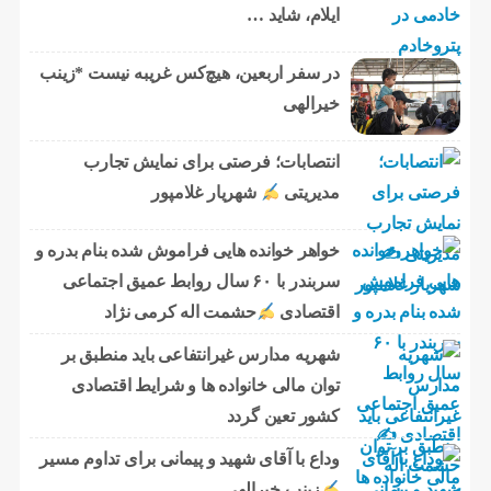
ایلام، شاید …
در سفر اربعین، هیچ‌کس غریبه نیست *زینب
خیرالهی
انتصابات؛ فرصتی برای نمایش تجارب
مدیریتی
شهریار غلامپور
خواهر خوانده هایی فراموش شده بنام بدره و
سربندر با ۶۰ سال روابط عمیق اجتماعی
اقتصادی
حشمت اله کرمی نژاد
شهریه مدارس غیرانتفاعی باید منطبق بر
توان مالی خانواده ها و شرایط اقتصادی
کشور تعین گردد
وداع با آقای شهید و پیمانی برای تداوم مسیر
زینب خیرالهی