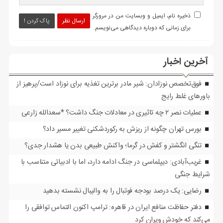
ذخیره نام، ایمیل و وبسایت من در مرورگر
ارسال نظر
پاک کردن !
برای زمانی که دوباره دیدگاهی می‌نویسم.
آخرین اخبار
فوق‌تخصص نوزادان: شیر مادر برترین تغذیه برای نوزاد است/پرهیز از
باورهای غلط رایج
عملیات نصر ۲ چه تاثیری در معادلات جنگ داشت؟ *سعدالله زارعی
بورس تهران چگونه از ریزش به رکوردشکنی تغییر مسیر داد؟
تنگی انگشتر و کفش در گرما؛ واکنش طبیعی بدن یا هشدار جدی؟
غریب‌آبادی: دیپلماسی در جنگ ادامه دارد، اما با ادبیاتی متناسب با
شرایط جنگی
رضایی: یک درصد بودجه فوتبال را به والیبال نشسته بدهید
دفتر حفاظت منافع ایران در قاهره: ترامپ اکنون التماس توافقی را
می‌کند که خودش ویران کرد