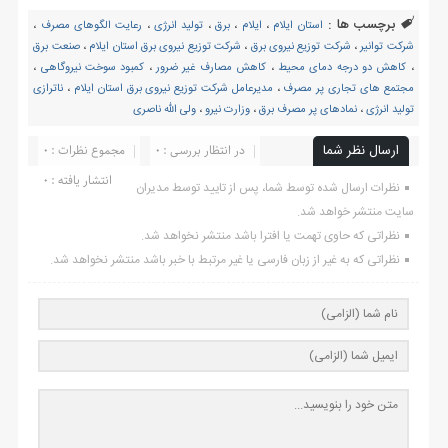
برچسب ها :
استان ایلام
،
ایلام
،
برق
،
تولید انرژی
،
رعایت الگوهای مصرف
،
شرکت توانیر
،
شرکت توزیع نیروی برق
،
شرکت توزیع نیروی برق استان ایلام
،
صنعت برق
،
کاهش دو درجه دمای محیط
،
کاهش مصارف غیر ضرور
،
کمبود سوخت نیروگاهی
،
مجتمع های تجاری پر مصرف
،
مدیرعامل شرکت توزیع نیروی برق استان ایلام
،
ناترازی
تولید انرژی
،
نمادهای پر مصرف برق
،
وزارت نیرو
،
ولی الله ناصری
ارسال نظر شما
در انتظار بررسی : 0
مجموع نظرات : 0
انتشار یافته : ۰
نظرات ارسال شده توسط شما، پس از تایید توسط مدیران
سایت منتشر خواهد شد.
نظراتی که حاوی تهمت یا افترا باشد منتشر نخواهد شد.
نظراتی که به غیر از زبان فارسی یا غیر مرتبط با خبر باشد منتشر نخواهد شد.