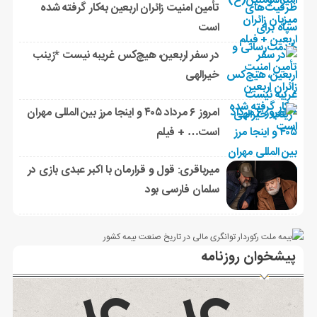
تأمین امنیت زائران اربعین به‌کار گرفته شده
است
در سفر اربعین، هیچ‌کس غریبه نیست *زینب
خیرالهی
امروز ۶ مرداد ۴۰۵ و اینجا مرز بین المللی مهران
است… + فیلم
میرباقری: قول و قرارمان با اکبر عبدی بازی در
سلمان فارسی بود
پیشخوان روزنامه