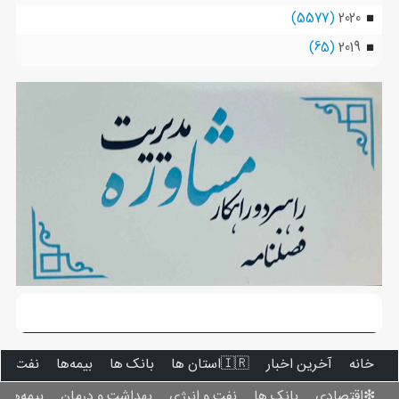
(5577)
2020
(65)
2019
خانه
آخرین اخبار
🇮🇷استان ‌ها
بانک ها
بیمه‌ها
نفت و ا
❇اقتصادی
بانک ها
نفت و انرژی
بهداشت و درمان
بیمه‌ها