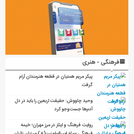
🟦فرهنگی - هنری
پیکر مریم همتیان در قطعه هنرمندان آرام
گرفت
وحید چاووش: حقیقت اربعین را باید در دل
آدم‌ها جست‌وجو کرد
روایت فرهنگ و ایثار در مرز مهران؛ خیمه
فرهنگی سپاه امیرالمؤمنین(ع) میزبان زائران