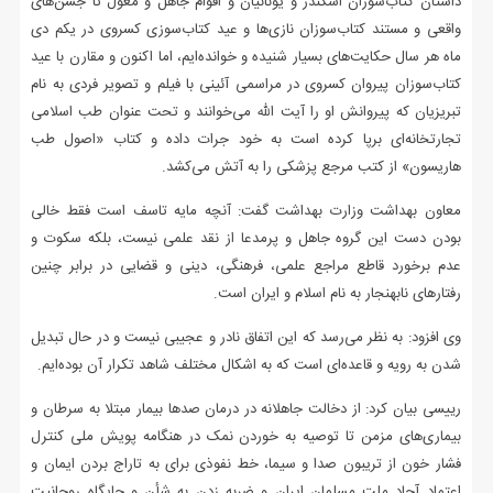
داستان کتاب‌سوزان اسکندر و یونانیان و اقوام جاهل و مغول تا جشن‌های
واقعی و مستند کتاب‌سوزان نازی‌ها و عید کتاب‌سوزی کسروی در یکم دی
ماه هر سال حکایت‌های بسیار شنیده و خوانده‌ایم، اما اکنون و مقارن با عید
کتاب‌سوزان پیروان کسروی در مراسمی آئینی با فیلم و تصویر فردی به نام
تبریزیان که پیروانش او را آیت الله می‌خوانند و تحت عنوان طب اسلامی
تجارتخانه‌ای برپا کرده است به خود جرات داده و کتاب «اصول طب
هاریسون» از کتب مرجع پزشکی را به آتش می‌کشد.
معاون بهداشت وزارت بهداشت گفت: آنچه مایه تاسف است فقط خالی
بودن دست این گروه جاهل و پرمدعا از نقد علمی نیست، بلکه سکوت و
عدم برخورد قاطع مراجع علمی، فرهنگی، دینی و قضایی در برابر چنین
رفتارهای نابهنجار به نام اسلام و ایران است.
وی افزود: به نظر می‌رسد که این اتفاق نادر و عجیبی نیست و در حال تبدیل
شدن به رویه و قاعده‌ای است که به اشکال مختلف شاهد تکرار آن بوده‌ایم.
رییسی بیان کرد: از دخالت جاهلانه در درمان صدها بیمار مبتلا به سرطان و
بیماری‌های مزمن تا توصیه به خوردن نمک در هنگامه پویش ملی کنترل
فشار خون از تریبون صدا و سیما، خط نفوذی برای به تاراج بردن ایمان و
اعتماد آحاد ملت مسلمان ایران و ضربه زدن به شأن و جایگاه روحانیت