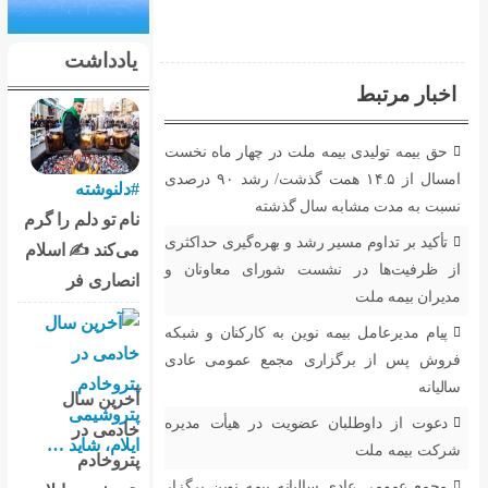
یادداشت
اخبار مرتبط
حق بیمه تولیدی بیمه ملت در چهار ماه نخست
امسال از ۱۴.۵ همت گذشت/ رشد ۹۰ درصدی
#دلنوشته
نسبت به مدت مشابه سال گذشته
نام تو دلم را گرم
تأکید بر تداوم مسیر رشد و بهره‌گیری حداکثری
می‌کند ✍️ اسلام
از ظرفیت‌ها در نشست شورای معاونان و
انصاری فر
مدیران بیمه ملت
پیام مدیرعامل بیمه نوین به کارکنان و شبکه
فروش پس از برگزاری مجمع عمومی عادی
سالیانه
آخرین سال
دعوت از داوطلبان عضویت در هیأت مدیره
خادمی در
شرکت بیمه ملت
پتروخادم
مجمع عمومی عادی سالیانه بیمه نوین برگزار