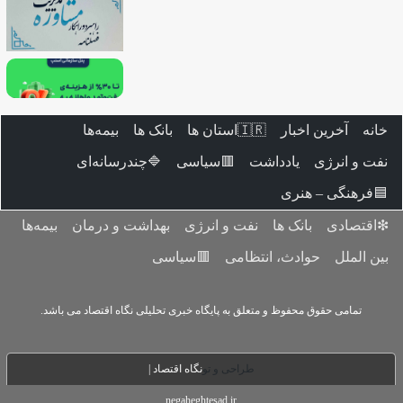
خانه
آخرین اخبار
🇮🇷استان ‌ها
بانک ها
بیمه‌ها
نفت و انرژی
یادداشت
🟥سیاسی
🔷چندرسانه‌ای
🟦فرهنگی – هنری
❇اقتصادی
بانک ها
نفت و انرژی
بهداشت و درمان
بیمه‌ها
بین الملل
حوادث، انتظامی
🟥سیاسی
تمامی حقوق محفوظ و متعلق به پایگاه خبری تحلیلی نگاه اقتصاد می باشد.
طراحی و تو
نگاه اقتصاد |
negaheghtesad.ir