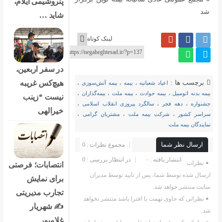
پتروشیمی ایلام،
شد
شاید …
لینک کوتاه
در سفر اربعین،
هیچ‌کس غریبه
برچسب ها :
اعیاد شعبانیه
،
بیمه
،
بیمه آتش‌سوزی
،
بیمه بدنه اتومبیل
،
بیمه حوادث
،
بیمه ملت
،
بیمه‌گذاران
،
نیست *زینب
جشنواره
،
دهه فجر
،
سالگرد پیروزی انقلاب اسلامی
،
خیرالهی
سراسر کشور
،
شرکت بیمه ملت
،
مشتریان گرامی
،
نمایندگان بیمه ملت
ارسال نظر شما
مجموع نظرات : 0
انتشار یافته : ۰
در انتظار بررسی : 0
نظرات
انتصابات؛ فرصتی
ارسال شده توسط شما، پس از تایید توسط مدیران
برای نمایش
سایت منتشر خواهد شد.
تجارب مدیریتی
نظراتی که حاوی تهمت یا افترا باشد منتشر نخواهد
✍ شهریار
شد.
غلامپور