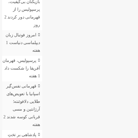
بازیکنان بی‌کیفیت،
پرسپولیس را از
قهرمانی دور کردند
2
روز
امروز فوتبال زبان
دیپلماسی دنیاست
1
هفته
پرسپولیس، قهرمان
آفریقا را شکست داد
1 هفته
قهرمانی نفس‌گیر
اسپانیا با تعویض‌های
طلایی دلافوئنته؛
آرژانتین و مسی
قربانی کوسه شدند
2
هفته
پادشاهی بر تختِ