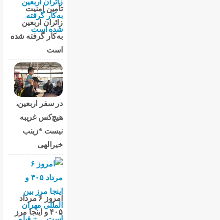
تأمین امنیت
زائران اربعین
به‌کار گرفته شده
است
در سفر اربعین،
هیچ‌کس غریبه
نیست *زینب
خیرالهی
امروز ۶ مرداد
۴۰۵ و اینجا مرز