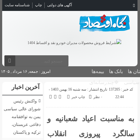
آگهی های دولتی
چاپ
شناسنامه سایت
بانک ها
بیمه‌ها
امروز : جمعه, ۱۶ مرداد , ۱۴۰۵
سیاسی
🔷چندرسانه‌ای
آخرین اخبار
کد خبر : 137205
تاریخ انتشار : سه شنبه 16 بهمن 1403 -
22:44
۰ نظر
چاپ خبر
واکنش رئیس
شورای عالی سیاسی
یمن به توافقنامه
به مناسبت اعیاد شعبانیه و
دفاعی عربستان،
سالگرد پیروزی انقلاب
ترکیه و پاکستان