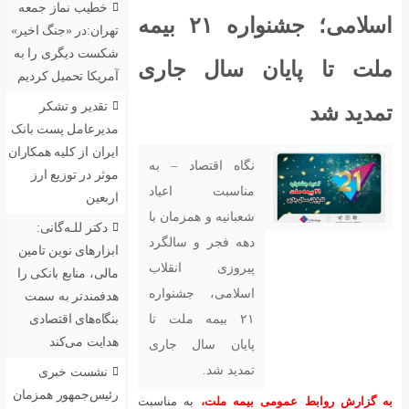
خطیب نماز جمعه
اسلامی؛ جشنواره ۲۱ بیمه
تهران:در «جنگ اخیر»
شکست دیگری را به
ملت تا پایان سال جاری
آمریکا تحمیل کردیم
تقدیر و تشکر
تمدید شد
مدیرعامل پست بانک
ایران از کلیه همکاران
نگاه اقتصاد – به
موثر در توزیع ارز
مناسبت اعیاد
اربعین
شعبانیه و همزمان با
دکتر للـه‌گانی:
دهه فجر و سالگرد
ابزارهای نوین تامین
پیروزی انقلاب
مالی، منابع بانکی را
اسلامی، جشنواره
هدفمندتر به سمت
۲۱ بیمه ملت تا
بنگاه‌های اقتصادی
هدایت می‌کند
پایان سال جاری
تمدید شد.
نشست خبری
رئیس‌جمهور همزمان
به گزارش روابط عمومی بیمه ملت،
به‌ مناسبت