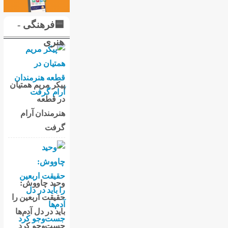
🟦فرهنگی -
هنری
پیکر مریم همتیان
در قطعه
هنرمندان آرام
گرفت
وحید چاووش:
حقیقت اربعین را
باید در دل آدم‌ها
جست‌وجو کرد