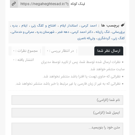
لینک کوتاه
برچسب ها :
احمد کرمی
،
استاندار ایلام
،
افتتاح و کلنگ زنی
،
ایلام
،
بدره
،
برق‌رسانی
،
تنگ رازیانه
،
دکتر احمد کرمی
،
دهه فجر
،
شهرستان بدره
،
عمرانی و خدماتی
،
کلنگ زنی
،
گردشگری
،
ولی‌اله ناصری
ارسال نظر شما
در انتظار بررسی : 0
مجموع نظرات : 0
انتشار یافته : ۰
نظرات ارسال شده توسط شما، پس از تایید توسط مدیران
سایت منتشر خواهد شد.
نظراتی که حاوی تهمت یا افترا باشد منتشر نخواهد شد.
نظراتی که به غیر از زبان فارسی یا غیر مرتبط با خبر باشد منتشر نخواهد شد.