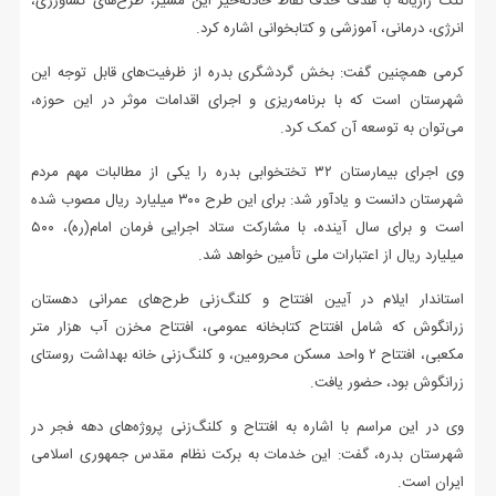
تنگ رازیانه با هدف حذف نقاط حادثه‌خیز این مسیر، طرح‌های کشاورزی،
انرژی، درمانی، آموزشی و کتابخوانی اشاره کرد.
کرمی همچنین گفت: بخش گردشگری بدره از ظرفیت‌های قابل توجه این
شهرستان است که با برنامه‌ریزی و اجرای اقدامات موثر در این حوزه،
می‌توان به توسعه آن کمک کرد.
وی اجرای بیمارستان ۳۲ تختخوابی بدره را یکی از مطالبات مهم مردم
شهرستان دانست و یادآور شد: برای این طرح ۳۰۰ میلیارد ریال مصوب شده
است و برای سال آینده، با مشارکت ستاد اجرایی فرمان امام(ره)، ۵۰۰
میلیارد ریال از اعتبارات ملی تأمین خواهد شد.
استاندار ایلام در آیین افتتاح و کلنگ‌زنی طرح‌های عمرانی دهستان
زرانگوش که شامل افتتاح کتابخانه عمومی، افتتاح مخزن آب هزار متر
مکعبی، افتتاح ۲ واحد مسکن محرومین، و کلنگ‌زنی خانه بهداشت روستای
زرانگوش بود، حضور یافت.
وی در این مراسم با اشاره به افتتاح و کلنگ‌زنی پروژه‌های دهه فجر در
شهرستان بدره، گفت: این خدمات به برکت نظام مقدس جمهوری اسلامی
ایران است.