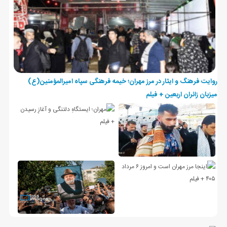
روایت فرهنگ و ایثار در مرز مهران؛ خیمه فرهنگی سپاه امیرالمؤمنین(ع)
میزبان زائران اربعین + فیلم