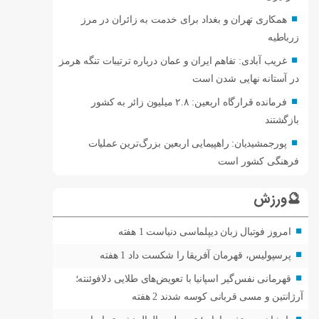
همکاری تهران و بغداد برای خدمت به زائران در مرز
زرباطیه
غریب آبادی: تفاهم ایران و عمان درباره ترتیبات تنگه هرمز
در آستانه نهایی شدن است
فرمانده قرارگاه اربعین: ۲.۸ میلیون زائر به کشور
بازگشتند
پورجمشیدیان: راهپیمایی اربعین بزرگ‌ترین عملیات
فرهنگی کشور است
🔮ورزش
امروز فوتبال زبان دیپلماسی دنیاست
1 هفته
پرسپولیس، قهرمان آفریقا را شکست داد
1 هفته
قهرمانی نفس‌گیر اسپانیا با تعویض‌های طلایی دلافوئنته؛
آرژانتین و مسی قربانی کوسه شدند
2 هفته