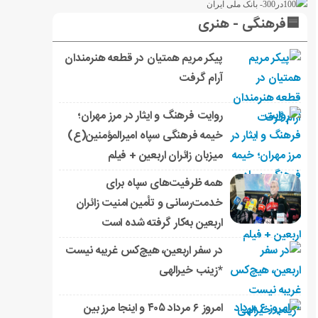
🟦فرهنگی - هنری
پیکر مریم همتیان در قطعه هنرمندان
آرام گرفت
روایت فرهنگ و ایثار در مرز مهران؛
خیمه فرهنگی سپاه امیرالمؤمنین(ع)
میزبان زائران اربعین + فیلم
همه ظرفیت‌های سپاه برای
خدمت‌رسانی و تأمین امنیت زائران
اربعین به‌کار گرفته شده است
در سفر اربعین، هیچ‌کس غریبه نیست
*زینب خیرالهی
امروز ۶ مرداد ۴۰۵ و اینجا مرز بین