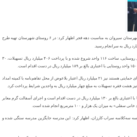
«تاج‌الدین صالحیان» روز یکشنبه در سفر به شهرستان سیروان به مناسبت دهه فجر اظهار کرد: در ۶ روستای شهرستان تهیه طرح
وی افزود: با بازنگری نقشه روستاهای این شهرستان در زمینه مسکن روستایی، ساخت ۱۱۶ واحد شروع شده و با پرداخت ۴۰۶ میلیارد ریال تسهیلات، ۳۰
صالحیان یادآور شد: برای خانواده‌های کم‌بضاعت که زیر پوشش نهادهای حمایتی هستند نیز ۲۱ میلیارد ریال اعتبار بلاعوض از محل تفاهم‌نامه با کمیته امداد
وی ادامه داد: امروز هم آیین بهره‌برداری از اجرای طرح هادی ۶ روستا با اعتباری بالغ بر ۱۳۰ میلیارد ریال در دست اقدام است و اجرای آسفالت گرم معابر
درسه سه‌کلاسه سراب کارزان، اظهار کرد: این مدرسه جایگزین مدرسه سنگی شده و