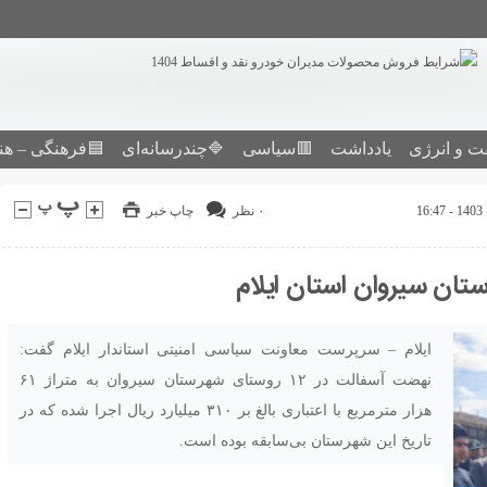
ت و انرژی
یادداشت
🟥سیاسی
🔷چندرسانه‌ای
🟦فرهنگی – هن
۰ نظر
چاپ خبر
ایلام – سرپرست معاونت سیاسی امنیتی استاندار ایلام گفت:
نهضت آسفالت در ۱۲ روستای شهرستان سیروان به متراژ ۶۱
هزار مترمربع با اعتباری بالغ بر ۳۱۰ میلیارد ریال اجرا شده که در
تاریخ این شهرستان بی‌سابقه بوده است.