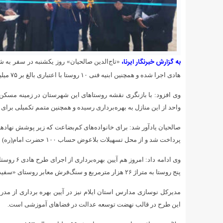
به گزارش خبرنگار ایرنا،
هادی اجرا شده و همچنین ابنیه فنی ۱۰ روستا با اعتباری بالغ بر ۷۵ میلیارد ریال به سرانجام رسید.
واحد از این منازل به بهره‌برداری رسیده و همچنین متمم تکمیلی برای ۱۵۰ واحد روستایی با اعتباری بالغ بر ۱۸۹ میلیارد ریال در دست اقدام است.
پرداخت شد و از محل تسهیلات بلاعوض حساب ۱۰۰ حضرت امام(ره) نیز هشت فقره تسهیلات به مبلغ چهار میلیارد ریال به واجدین شرایط پرداخت کرد.
پنج روستا به متراژ ۲۶ هزار مترمربع و سنگ‌فرش معابر روستای «سفید خانی سفلی» به میزان یک هزار و ۱۰۰ مترمربع انجام شده است.
مدیرکل نوسازی مدارس استان ایلام نیز در آیین بهره برداری از م
این طرح در قالب نهضت توسعه عدالت در فضاهای آموزشی است.