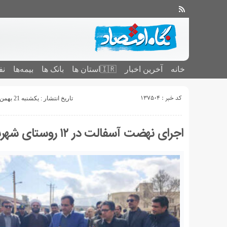
خانه
آخرین اخبار
🇮🇷استان ‌ها
بانک ها
بیمه‌ها
نف
کد خبر : 137504
تاریخ انتشار : یکشنبه 21 بهمن 1403 - 16:47
اجرای نهضت آسفالت در ۱۲ روستای شهرستان سیروان استان ایلام