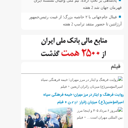
پادشاهی بر تختِ اراده؛ تیم ملی والیبال نشسته ایران
قهرمان جهان شد
2 هفته
فینال جام‌جهانی با ۲ حاشیه بزرگ؛ از غیبت رئیس‌جمهور
آرژانتین تا حضور منتقد ترامپ
2 هفته
فیلم
روایت فرهنگ و ایثار در مرز مهران؛ خیمه فرهنگی سپاه
امیرالمؤمنین(ع) میزبان زائران اربعین + فیلم