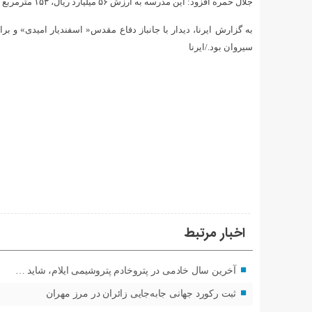
جلال حمره افزود: این مدرسه به ارزش ۵۶ میلیارد ریال، ۱۵۳ مترمربع زیربنا دارد که بخشی از هزینه را یک شرکت بخش خصوصی پرداخت کرده است.
به گزارش ایرنا، دیدار با جانباز دفاع مقدس« اسفندیار امیدی» و براد
سیروان بود./ایرنا
اخبار مرتبط
آخرین سال خادمی در پتروخادم پتروشیمی ایلام، شاید …
ثبت رکورد جهانی جابه‌جایی زائران در مرز مهران