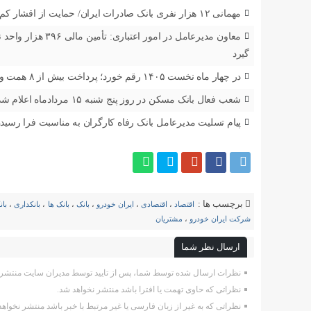
مهمانی ۱۲ هزار نفری بانک صادرات ایران/ حمایت از اقشار کم‌درآمد با توزیع بسته‌های معیشتی
معاون مدیرعامل د
گیرد
در چهار ماه نخست ۱۴۰۵ رقم خورد؛ پرداخت بیش از ۸ همت وام ازدواج به زوج‌های جوان توسط بانک ملی ایران
شعب فعال بانک مسکن در روز پنج شنبه ۱۵ مردادماه اعلام شد
پیام تسلیت مدیرعامل بانک رفاه کارگران به مناسبت فرا رسید
برچسب ها :
اقتصاد
،
اقتصادی
،
ایران خودرو
،
بانک
،
بانک ها
،
بانکداری
،
بان
شرکت ایران خودرو
،
مشتریان
ارسال نظر شما
نظرات ارسال شده توسط شما، پس از تایید توسط مدیران سایت منتشر 
نظراتی که حاوی تهمت یا افترا باشد منتشر نخواهد شد.
نظراتی که به غیر از زبان فارسی یا غیر مرتبط با خبر باشد منتشر نخواهد