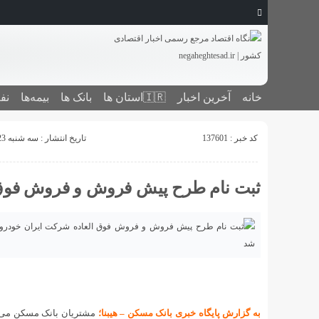
خانه
آخرین اخبار
🇮🇷استان ‌ها
بانک ها
بیمه‌ها
نف
کد خبر : 137601
تاریخ انتشار : سه شنبه 23 بهمن 1403 - 22:35
ثبت نام طرح پیش فروش و فروش فوق 
به گزارش پایگاه خبری بانک مسکن – هیبنا؛