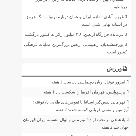
زرباطیه
غریب آبادی: تفاهم ایران و عمان درباره ترتیبات تنگه هرمز
در آستانه نهایی شدن است
فرمانده قرارگاه اربعین: ۲.۸ میلیون زائر به کشور بازگشتند
پورجمشیدیان: راهپیمایی اربعین بزرگ‌ترین عملیات فرهنگی
کشور است
🔮ورزش
امروز فوتبال زبان دیپلماسی دنیاست
1 هفته
پرسپولیس، قهرمان آفریقا را شکست داد
1 هفته
قهرمانی نفس‌گیر اسپانیا با تعویض‌های طلایی دلافوئنته؛
آرژانتین و مسی قربانی کوسه شدند
2 هفته
پادشاهی بر تختِ اراده؛ تیم ملی والیبال نشسته ایران قهرمان
جهان شد
2 هفته