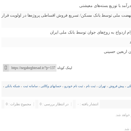
ر امور اعتباری: تأمین مالی ۳۹۶ هزار واحد نهضت ملی توسط بانک مسکن/ تسریع فروش اقساطی پروژه‌ها در اولویت قرار
ن اربعین حسینی
لینک کوتاه
کی
،
پیش فروش
،
تهران
،
ثبت نام
،
ثبت نام خودرو
،
حسابهای وکالتی
،
سامانه ثبت
،
شبکه بانکی
،
انتشار یافته : ۰
در انتظار بررسی : 0
مجموع نظرات : 0
خواهد شد.
 شد.