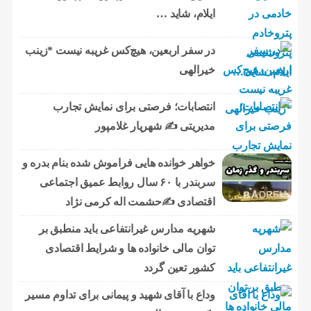
ایلام، شاید …
در سفر اربعین، هیچ‌کس غریبه نیست *زینب
خیرالهی
انتصابات؛ فرصتی برای نمایش تجارب
مدیریتی ✍ شهریار غلامپور
خواهر خوانده هایی فراموش شده بنام بدره و
سربندر با ۶۰ سال روابط عمیق اجتماعی
اقتصادی ✍حشمت اله کرمی نژاد
شهریه مدارس غیرانتفاعی باید منطبق بر
توان مالی خانواده ها و شرایط اقتصادی
کشور تعین گردد
وداع با آقای شهید و پیمانی برای تداوم مسیر