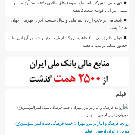
قهرمانی نفس‌گیر اسپانیا با تعویض‌های طلایی دلافوئنته؛ آرژانتین و
مسی قربانی کوسه شدند
2 هفته
پادشاهی بر تختِ اراده؛ تیم ملی والیبال نشسته ایران قهرمان جهان
شد
2 هفته
فینال جام‌جهانی با ۲ حاشیه بزرگ؛ از غیبت رئیس‌جمهور آرژانتین تا
حضور منتقد ترامپ
2 هفته
فیلم
روایت فرهنگ و ایثار در مرز مهران؛ خیمه فرهنگی سپاه امیرالمؤمنین(ع)
میزبان زائران اربعین + فیلم