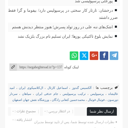
پورعلی پرسپولیسی شد
درخشان: تارتار کار سختی در پرسپولیس دارد/ بیفوما و گرا فقط
ضرر داشتند
اشک‌های ننه علی در روز تولد پسرش؛ هنوز منتظر دیدنش هستم
نمایش بلوغ تاکتیکی یوزها؛ ایران تسلیم نام بزرگ بلژیک نشد
لینک کوتاه
برچسب ها :
آلکسیس گندوز
،
اسماعیل کارتال
،
ال‌کلاسیکوی ایران
،
امید
عالیشاه
،
پرسپولیس
،
ترکیب پرسپولیس
،
جام حذفی ایران
،
سپاهان
،
سردار
دورسون
،
فوتبال فوتبال
،
محمدحسین کنعانی زادگان
،
ورزشگاه نقش جهان اصفهان
در انتظار بررسی : 0
مجموع نظرات : 0
ارسال نظر شما
انتشار یافته : ۰
نظرات ارسال شده توسط شما، پس از تایید توسط مدیران