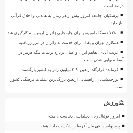
درصد است
پزشکیان: جامعه امروز بیش از هر زمان به همدلی و اخلاق قرآنی
نیاز دارد
۷۳۸۰ دستگاه اتوبوس برای جابه‌جایی زائران اربعین به‌ کارگیری شد
همکاری تهران و بغداد برای خدمت به زائران در مرز زرباطیه
غریب آبادی: تفاهم ایران و عمان درباره ترتیبات تنگه هرمز در
آستانه نهایی شدن است
فرمانده قرارگاه اربعین: ۲.۸ میلیون زائر به کشور بازگشتند
پورجمشیدیان: راهپیمایی اربعین بزرگ‌ترین عملیات فرهنگی کشور
است
🔮ورزش
امروز فوتبال زبان دیپلماسی دنیاست
1 هفته
پرسپولیس، قهرمان آفریقا را شکست داد
1 هفته