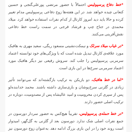
*خط دفاع پرسپولیس
احتمالاً با حضور مرتضی پورعلی‌گنجی و حسین
کنعانی چیده خواهد شد. در این هفته‌ها زوج دفاعی پرسپولیس مدام تغییر
کرده و حالا باید دید امروز کارتال از کدام نفرات استفاده خواهد کرد. میلاد
محمدی در جناح چپ و فرشاد فرجی در سمت راست خط دفاعی
نقش‌آفرینی می‌کنند.
*در غیاب میلاد سرلک
و نیمکت‌نشینی مسعود ریگی، سعید مهری به هافبک
مورد علاقه‌ی کارتال تبدیل شده است که با ویژگی‌های خود توانسته اعتماد
سرمربی پرسپولیس را جلب کند. سروش رفیعی نیز دیگر هافبک مورد
اعتماد سرمربی سرخ‌ها در این بازی است.
*اما در خط هافبک،
دو بازیکن به ترکیب بازگشته‌اند که می‌توانند تأثیر
زیادی در گلزنی سرخ‌پوشان و بازی‌سازی داشته باشند. محمد خدابنده‌لو
پس از سپری کردن محرومیت و امید عالیشاه پس از مصدومیت، دوباره در
ترکیب اصلی حضور دارند.
*در خط حمله‌ی پرسپولیس،
تقریباً هیچ‌کس به حضور سردار دورسون در
جمع نفرات اصلی شک ندارد. دورسون بعد از گلزنی به گل‌گهر، امیدوار
است روند خود را در این بازی بزرگ ادامه دهد. به‌عنوان زوج دورسون نیز