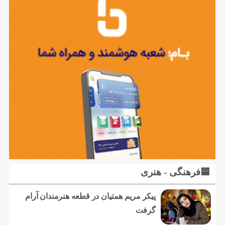
🟦فرهنگی - هنری
پیکر مریم همتیان در قطعه هنرمندان آرام
گرفت