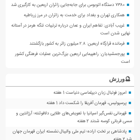
۷۳۸۰ دستگاه اتوبوس برای جابه‌جایی زائران اربعین به‌ کارگیری شد
همکاری تهران و بغداد برای خدمت به زائران در مرز زرباطیه
غریب آبادی: تفاهم ایران و عمان درباره ترتیبات تنگه هرمز در آستانه
نهایی شدن است
فرمانده قرارگاه اربعین: ۲.۸ میلیون زائر به کشور بازگشتند
پورجمشیدیان: راهپیمایی اربعین بزرگ‌ترین عملیات فرهنگی کشور
است
🔮ورزش
امروز فوتبال زبان دیپلماسی دنیاست
1 هفته
پرسپولیس، قهرمان آفریقا را شکست داد
1 هفته
قهرمانی نفس‌گیر اسپانیا با تعویض‌های طلایی دلافوئنته؛ آرژانتین و
مسی قربانی کوسه شدند
2 هفته
پادشاهی بر تختِ اراده؛ تیم ملی والیبال نشسته ایران قهرمان جهان
شد
2 هفته