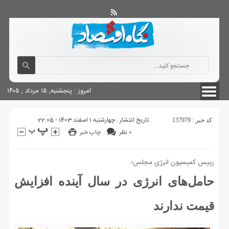
آگهی های دولتی
چاپ
شناسنامه سایت
امروز : پنجشنبه, ۱۵ مرداد , ۱۴۰۵
تاریخ انتشار : چهارشنبه 1 اسفند 1403 - 22:05
کد خبر : 137979
۰ نظر
چاپ خبر
رییس کمیسیون انرژی مجلس؛
حامل‌های انرژی در سال آینده افزایش
قیمت ندارند