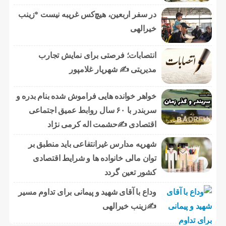
در سفر اربعین، هیچ‌کس غریبه نیست *زینب
خیرالهی
انتصابات؛ فرصتی برای نمایش تجارب
مدیریتی ✍ شهریار غلامپور
خواهر خوانده هایی فراموش شده بنام بدره و
سربندر با ۶۰ سال روابط عمیق اجتماعی
اقتصادی ✍حشمت اله کرمی نژاد
شهریه مدارس غیرانتفاعی باید منطبق بر
توان مالی خانواده ها و شرایط اقتصادی
کشور تعین گردد
وداع با آقای شهید و پیمانی برای تداوم مسیر
✍زینب خیرالهی