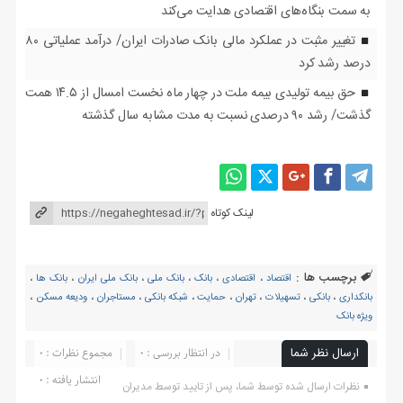
به سمت بنگاه‌های اقتصادی هدایت می‌کند
تغییر مثبت در عملکرد مالی بانک صادرات ایران/ درآمد عملیاتی ۸۰
درصد رشد کرد
حق بیمه تولیدی بیمه ملت در چهار ماه نخست امسال از ۱۴.۵ همت
گذشت/ رشد ۹۰ درصدی نسبت به مدت مشابه سال گذشته
لینک کوتاه
برچسب ها :
اقتصاد
،
اقتصادی
،
بانک
،
بانک ملی
،
بانک ملی ایران
،
بانک ها
،
بانکداری
،
بانکی
،
تسهیلات
،
تهران
،
حمایت
،
شبکه بانکی
،
مستاجران
،
ودیعه مسکن
،
ویژه بانک
ارسال نظر شما
در انتظار بررسی : 0
مجموع نظرات : 0
انتشار یافته : ۰
نظرات ارسال شده توسط شما، پس از تایید توسط مدیران