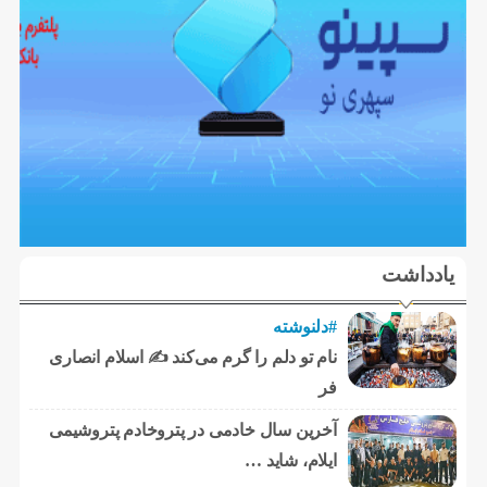
یادداشت
#دلنوشته
نام تو دلم را گرم می‌کند ✍️ اسلام انصاری
فر
آخرین سال خادمی در پتروخادم پتروشیمی
ایلام، شاید …