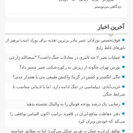
دیدگاهی می‌نویسم.
آخرین اخبار
فوق‌تخصص نوزادان: شیر مادر برترین تغذیه برای نوزاد است/پرهیز از
باورهای غلط رایج
عملیات نصر ۲ چه تاثیری در معادلات جنگ داشت؟ *سعدالله زارعی
بورس تهران چگونه از ریزش به رکوردشکنی تغییر مسیر داد؟
تنگی انگشتر و کفش در گرما؛ واکنش طبیعی بدن یا هشدار جدی؟
غریب‌آبادی: دیپلماسی در جنگ ادامه دارد، اما با ادبیاتی متناسب با
شرایط جنگی
رضایی: یک درصد بودجه فوتبال را به والیبال نشسته بدهید
دفتر حفاظت منافع ایران در قاهره: ترامپ اکنون التماس توافقی را
می‌کند که خودش ویران کرد
توافق ایران و عمان در هرمز شکل می‌گیرد؛ اما نه مطابق خواسته