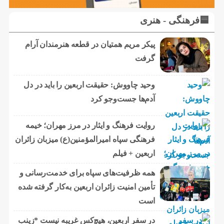
🟦فرهنگی - هنری
پیکر مریم همتیان در قطعه هنرمندان آرام
گرفت
وحید چاووش: حقیقت اربعین را باید در دل
آدم‌ها جست‌وجو کرد
روایت فرهنگ و ایثار در مرز مهران؛ خیمه
فرهنگی سپاه امیرالمؤمنین(ع) میزبان زائران
اربعین + فیلم
همه ظرفیت‌های سپاه برای خدمت‌رسانی و
تأمین امنیت زائران اربعین به‌کار گرفته شده
است
در سفر اربعین، هیچ‌کس غریبه نیست *زینب