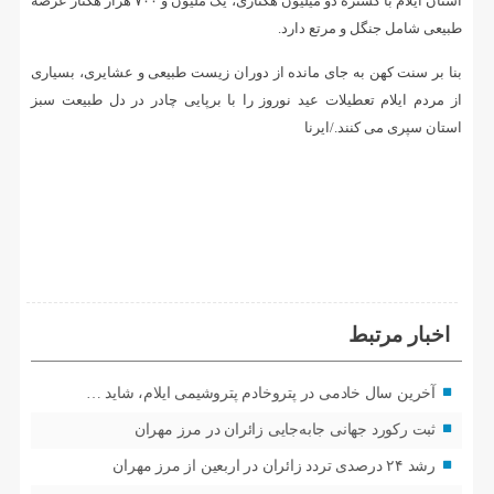
استان ایلام با گستره دو میلیون هکتاری، یک ملیون و ۷۰۰ هزار هکتار عرصه
طبیعی شامل جنگل و مرتع دارد.
بنا بر سنت کهن به جای مانده از دوران زیست طبیعی و عشایری، بسیاری
از مردم ایلام تعطیلات عید نوروز را با برپایی چادر در دل طبیعت سبز
استان سپری می کنند./ایرنا
اخبار مرتبط
آخرین سال خادمی در پتروخادم پتروشیمی ایلام، شاید …
ثبت رکورد جهانی جابه‌جایی زائران در مرز مهران
رشد ۲۴ درصدی تردد زائران در اربعین از مرز مهران