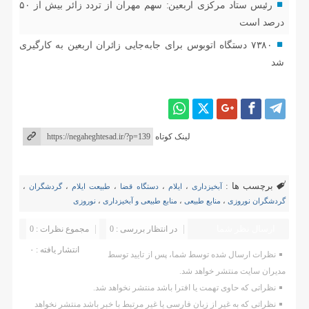
رئیس ستاد مرکزی اربعین: سهم مهران از تردد زائر بیش از ۵۰
درصد است
۷۳۸۰ دستگاه اتوبوس برای جابه‌جایی زائران اربعین به‌ کارگیری
شد
لینک کوتاه
برچسب ها :
آبخیزداری
،
ایلام
،
دستگاه قضا
،
طبیعت ایلام
،
گردشگران
،
گردشگران نوروزی
،
منابع طبیعی
،
منابع طبیعی و آبخیزداری
،
نوروزی
ارسال نظر شما
در انتظار بررسی : 0
مجموع نظرات : 0
انتشار یافته : ۰
نظرات ارسال شده توسط شما، پس از تایید توسط
مدیران سایت منتشر خواهد شد.
نظراتی که حاوی تهمت یا افترا باشد منتشر نخواهد شد.
نظراتی که به غیر از زبان فارسی یا غیر مرتبط با خبر باشد منتشر نخواهد