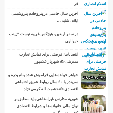
فر
آخرین سال خادمی در پتروخادم پتروشیمی
ایلام، شاید …
در سفر اربعین، هیچ‌کس غریبه نیست *زینب
خیرالهی
انتصابات؛ فرصتی برای نمایش تجارب
مدیریتی ✍ شهریار غلامپور
خواهر خوانده هایی فراموش شده بنام بدره و
سربندر با ۶۰ سال روابط عمیق اجتماعی
اقتصادی ✍حشمت اله کرمی نژاد
شهریه مدارس غیرانتفاعی باید منطبق بر
توان مالی خانواده ها و شرایط اقتصادی
کشور تعین گردد