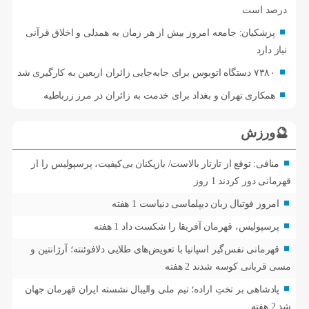
درصد است
پزشکیان: جامعه امروز بیش از هر زمان به همدلی و اخلاق قرآنی
نیاز دارد
۷۳۸۰ دستگاه اتوبوس برای جابه‌جایی زائران اربعین به‌ کارگیری شد
همکاری تهران و بغداد برای خدمت به زائران در مرز زرباطیه
🔮ورزش
منافی: توقع از تارتار بالاست/ بازیکنان بی‌کیفیت، پرسپولیس را از
قهرمانی دور کردند
1 روز
امروز فوتبال زبان دیپلماسی دنیاست
1 هفته
پرسپولیس، قهرمان آفریقا را شکست داد
1 هفته
قهرمانی نفس‌گیر اسپانیا با تعویض‌های طلایی دلافوئنته؛ آرژانتین و
مسی قربانی کوسه شدند
2 هفته
پادشاهی بر تختِ اراده؛ تیم ملی والیبال نشسته ایران قهرمان جهان
شد
2 هفته