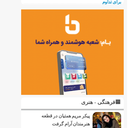
🟦فرهنگی - هنری
پیکر مریم همتیان در قطعه
هنرمندان آرام گرفت