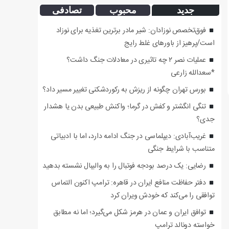
جدید
محبوب
تصادفی
فوق‌تخصص نوزادان: شیر مادر برترین تغذیه برای نوزاد
است/پرهیز از باورهای غلط رایج
عملیات نصر ۲ چه تاثیری در معادلات جنگ داشت؟
*سعدالله زارعی
بورس تهران چگونه از ریزش به رکوردشکنی تغییر مسیر داد؟
تنگی انگشتر و کفش در گرما؛ واکنش طبیعی بدن یا هشدار
جدی؟
غریب‌آبادی: دیپلماسی در جنگ ادامه دارد، اما با ادبیاتی
متناسب با شرایط جنگی
رضایی: یک درصد بودجه فوتبال را به والیبال نشسته بدهید
دفتر حفاظت منافع ایران در قاهره: ترامپ اکنون التماس
توافقی را می‌کند که خودش ویران کرد
توافق ایران و عمان در هرمز شکل می‌گیرد؛ اما نه مطابق
خواسته دونالد ترامپ