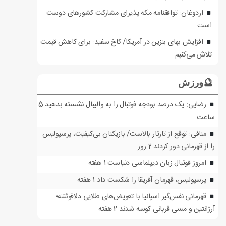
اردوغان: توافقنامه مکه پذیرای مشارکت کشورهای دوست
است
افزایش بهای بنزین در آمریکا/ کاخ سفید: برای کاهش قیمت
تلاش می‌کنیم
🔮ورزش
رضایی: یک درصد بودجه فوتبال را به والیبال نشسته بدهید
5
ساعت
منافی: توقع از تارتار بالاست/ بازیکنان بی‌کیفیت، پرسپولیس
را از قهرمانی دور کردند
2 روز
امروز فوتبال زبان دیپلماسی دنیاست
1 هفته
پرسپولیس، قهرمان آفریقا را شکست داد
1 هفته
قهرمانی نفس‌گیر اسپانیا با تعویض‌های طلایی دلافوئنته؛
آرژانتین و مسی قربانی کوسه شدند
2 هفته