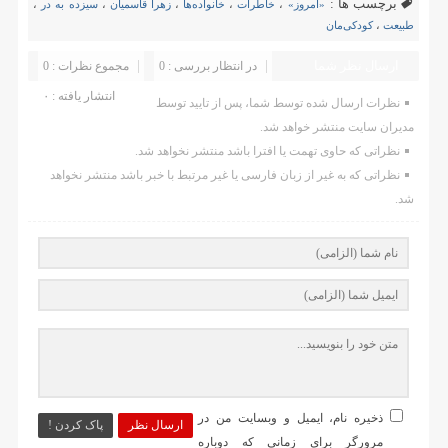
برچسب ها :
«امروز»
،
خاطرات
،
خانواده‌ها
،
زهرا قاسمیان
،
سیزده به در
،
طبیعت
،
کودکی‌مان
ارسال نظر شما
در انتظار بررسی : 0
مجموع نظرات : 0
انتشار یافته : ۰
نظرات ارسال شده توسط شما، پس از تایید توسط
مدیران سایت منتشر خواهد شد.
نظراتی که حاوی تهمت یا افترا باشد منتشر نخواهد شد.
نظراتی که به غیر از زبان فارسی یا غیر مرتبط با خبر باشد منتشر نخواهد
شد.
ذخیره نام، ایمیل و وبسایت من در
ارسال نظر
پاک کردن !
مرورگر برای زمانی که دوباره