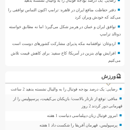
رضایی: یک درصد بودجه فوتبال را به والیبال نشسته بدهید
دفتر حفاظت منافع ایران در قاهره: ترامپ اکنون التماس توافقی را
می‌کند که خودش ویران کرد
توافق ایران و عمان در هرمز شکل می‌گیرد؛ اما نه مطابق خواسته
دونالد ترامپ
اردوغان: توافقنامه مکه پذیرای مشارکت کشورهای دوست است
افزایش بهای بنزین در آمریکا/ کاخ سفید: برای کاهش قیمت تلاش
می‌کنیم
🔮ورزش
رضایی: یک درصد بودجه فوتبال را به والیبال نشسته بدهید
2 ساعت
منافی: توقع از تارتار بالاست/ بازیکنان بی‌کیفیت، پرسپولیس را از
قهرمانی دور کردند
2 روز
امروز فوتبال زبان دیپلماسی دنیاست
1 هفته
پرسپولیس، قهرمان آفریقا را شکست داد
1 هفته