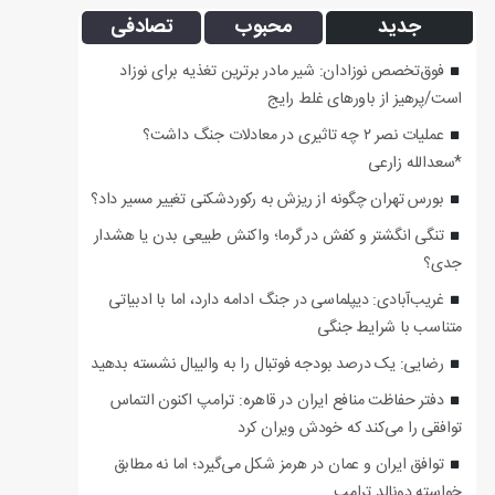
جدید
محبوب
تصادفی
فوق‌تخصص نوزادان: شیر مادر برترین تغذیه برای نوزاد
است/پرهیز از باورهای غلط رایج
عملیات نصر ۲ چه تاثیری در معادلات جنگ داشت؟
*سعدالله زارعی
بورس تهران چگونه از ریزش به رکوردشکنی تغییر مسیر داد؟
تنگی انگشتر و کفش در گرما؛ واکنش طبیعی بدن یا هشدار
جدی؟
غریب‌آبادی: دیپلماسی در جنگ ادامه دارد، اما با ادبیاتی
متناسب با شرایط جنگی
رضایی: یک درصد بودجه فوتبال را به والیبال نشسته بدهید
دفتر حفاظت منافع ایران در قاهره: ترامپ اکنون التماس
توافقی را می‌کند که خودش ویران کرد
توافق ایران و عمان در هرمز شکل می‌گیرد؛ اما نه مطابق
خواسته دونالد ترامپ