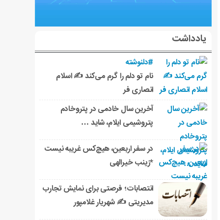
یادداشت
#دلنوشته
نام تو دلم را گرم می‌کند ✍️ اسلام
انصاری فر
آخرین سال خادمی در پتروخادم
پتروشیمی ایلام، شاید …
در سفر اربعین، هیچ‌کس غریبه نیست
*زینب خیرالهی
انتصابات؛ فرصتی برای نمایش تجارب
مدیریتی ✍ شهریار غلامپور