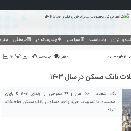
ت و انرژی
یادداشت
🟥سیاسی
🔷چندرسانه‌ای
🟦فرهنگی – هنری
۰ نظر
چاپ خبر
نگاه اقتصاد – ۵۸ هزار و ۹۹ هموطن از ابتدای ۱۴۰۳ تا پایان
اسفندماه، با تسهیلات خرید واحد مسکونی بانک مسکن صاحبخانه
شدند.