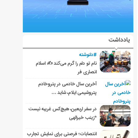
یادداشت
#دلنوشته
نام تو دلم را گرم می‌کند ✍️ اسلام
انصاری فر
آخرین سال خادمی در پتروخادم
پتروشیمی ایلام، شاید …
در سفر اربعین، هیچ‌کس غریبه نیست
*زینب خیرالهی
انتصابات؛ فرصتی برای نمایش تجارب