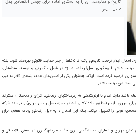
تاریخ و مقاومت، آن را به بستری آماده برای جهش اقتصادی بدل
کرده است.
 استان ایلام فرصت تاریخی یافته تا نه‌فقط از چتر حمایت قانونی بهره‌مند شود، بلکه
. برنامه هفتم با رویکردی عمل‌گرایانه، به‌ویژه در فصل حکمرانی و توسعه منطقه‌ای،
زن ترسیم کرده است. ایلام، به‌عنوان یکی از استان‌های هدف بندهای ناظر به مرز،
ی مفاد این برنامه باشد.
 استانها» تاکید دارد، ایلام با اولویتدهی به زیرساختهای ارتباطی، انرژی و دیجیتال؛ میتواند
جایگاه خود در اقتصاد ملی را بازتعریف نماید. تکمیل کریدور زمینی و ریلی مهران- ایلام (مطابق ماده ۵۷ برنامه در حوزه حمل و نقل مرزی) و توسعه شبکه
رزهای عراق، نه تنها دسترسی به بازار ۴۰ میلیونی همسایه غربی را تسهیل میکند، بلکه این استان را به «پل ارتباطی برنامه هفتم» برای
مرکز بر میدانهای نفتی مهران و دهلران، به پایگاهی برای جذب سرمایهگذاری در بخش بالادستی و