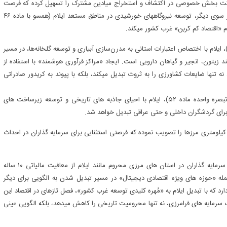
 بدل شده است. بند (۱-۳) ماده ۱۴ برنامه، مشارکت بخش خصوصی در اکتشاف و استخراج میادین مشترک را تسهیل کرده که فرصت
طلایی برای شرکت‌های داخلی و خارجی در این استان مرزی است. از سوی دیگر، توسعه نیروگاههای خورشیدی در مناطق مستعد ایلام (همسو با ماده ۴۶
ر اساس مباحث حوزه جهش تولید کشاورزی در برنامه هفتم (ماده ۳۲)، ایلام با اختصاص اعتبارات استانی به مدرن‌سازی آبیاری و توسعه گلخانه‌ها، در مسیر
 زیتون، انجیر و گیاهان دارویی است. ایجاد «مراکز فرآوری هوشمند» با استفاده از
ع تبدیلی روستایی)، نه تنها ضایعات کشاورزی را به ثروت تبدیل میکند، بلکه با پیوند به کریدور صادراتی
همسو با تاکید توسعه گردشگری به‌عنوان محور اشتغالزایی (بند پ تبصره واحده ماده ۵۲)، ایلام با احیای جاذبه های تاریخی و توسعه زیرساخت های
برای گردشگران داخلی و حتی عراقی تبدیل خواهد شد.
ولت با اختصاص وام های کم بهره به پروژه های اقامتی در شعاع ۵۰ کیلومتری مرزها را تصویب نموده که فرصتی استثنایی برای سرمایه گذاران در احداث
مطابق بند ج ماده ۲۷ برنامه هفتم و ماده ۱۵۹ برنامه پنجم توسعه، سرمایه گذاران در استان های مرزی محروم مانند ایلام از معافیت مالیاتی ۱۰ ساله
ز جمله «حوزه های ویژه اقتصادی دیجیتال» در مسیر تبدیل شدن به الگویی برای دیگر
رد که با تبدیل ایلام به «مُهره کلیدی توسعه غرب کشور»، فصل تازهای در اقتصاد این
ب سرمایه های فرامرزی، نه تنها محرومیت تاریخی را کاهش میدهد، بلکه الگویی عینی