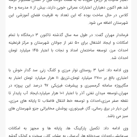
اعتبار مالیات بر ارزش افزوده که به همت دولت قبل از استان همجوار گرفته
شد.هم اکنون دهیاران اعتبارات عمرانی خوبی دارند، بیش از ۸ مدرسه و ۵۰
کلاس در حال ساخت بوده که این تعداد به ظرفیت فضای آموزشی این
شهرستان اضافه می شود.
فرماندار مهران گفت: در طول سه سال گذشته تاکنون ۳ درمانگاه با تمام
امکانات و ایجاد اشتغال برای ۵۰ نفر از جوانان شهرستان و مرکز قرنطینه
احداث مرز، توسعه ساختمان امداد و نجات با اعتبار ۱۴۵ میلیارد تومان
احداث شد.
وی ادامه داد: احیا ۳ روستای نوار مرزی و کلنگ زنی سد گدار خوش با
اعتباری بالغ بر ۲۷۰۰ میلیارد تومان،تزریق ۱۱ هزار میلیارد تومان اعتبار به
مگاپروژه سامانه گرمسیری و پیشرفت فیزیکی ۹۷ درصد این پروژه در
مهران،توسعه میدان نفتی آذر با اعتبار ۱۰۱ هزار میلیارد،ایجاد آب پایدار تا
نقطه صفر مرزی،احداث و توسعه خط انتقال فاضلاب تا پایانه های مرزی،
این دیار در برق رسانی، گاز، فیبرنوری، پوشش مخابراتی جزو شهرستان های
سبز می باشد.
وی ادامه داد: تکمیل پارکینگ ها، پایانه ها و مجهز به امکانات
سرمایشی،احداث سردخانه ها، آبرسانی به عشایر کانی سخت و کولک گوشه