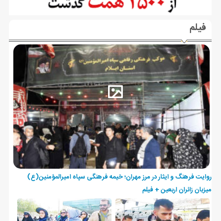
فیلم
روایت فرهنگ و ایثار در مرز مهران؛ خیمه فرهنگی سپاه امیرالمؤمنین(ع)
میزبان زائران اربعین + فیلم