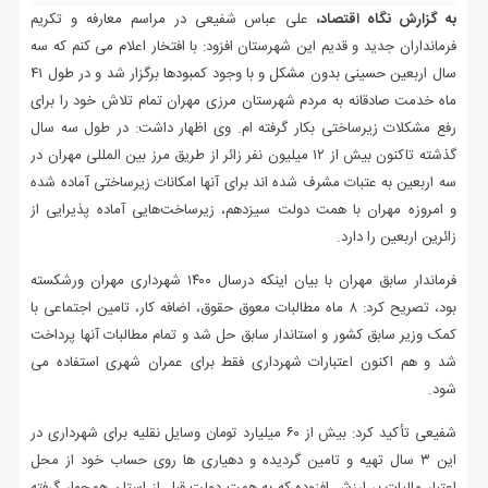
به گزارش نگاه اقتصاد،
علی عباس شفیعی در مراسم معارفه و تکریم
فرمانداران جدید و قدیم این شهرستان افزود: با افتخار اعلام می کنم که سه
سال اربعین حسینی بدون مشکل و با وجود کمبودها برگزار شد و در طول ۴۱
ماه خدمت صادقانه به مردم شهرستان مرزی مهران تمام تلاش خود را برای
رفع مشکلات زیرساختی بکار گرفته ام. وی اظهار داشت: در طول سه سال
گذشته تاکنون بیش از ۱۲ میلیون نفر زائر از طریق مرز بین المللی مهران در
سه اربعین به عتبات مشرف شده اند برای آنها امکانات زیرساختی آماده شده
و امروزه مهران با همت دولت سیزدهم، زیرساخت‌هایی آماده پذیرایی از
زائرین اربعین را دارد.
فرماندار سابق مهران با بیان اینکه درسال ۱۴۰۰ شهرداری مهران ورشکسته
بود، تصریح کرد: ۸ ماه مطالبات معوق حقوق، اضافه کار، تامین اجتماعی با
کمک وزیر سابق کشور و استاندار سابق حل شد و تمام مطالبات آنها پرداخت
شد و هم اکنون اعتبارات شهرداری فقط برای عمران شهری استفاده می
شود.
شفیعی تأکید کرد: بیش از ۶۰ میلیارد تومان وسایل نقلیه برای شهرداری در
این ۳ سال تهیه و تامین گردیده و دهیاری ها روی حساب خود از محل