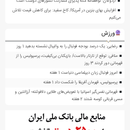
اردوغان: توافقنامه مکه پذیرای مشارکت کشورهای دوست است
افزایش بهای بنزین در آمریکا/ کاخ سفید: برای کاهش قیمت تلاش
می‌کنیم
ورزش
رضایی: یک درصد بودجه فوتبال را به والیبال نشسته بدهید
1 روز
منافی: توقع از تارتار بالاست/ بازیکنان بی‌کیفیت، پرسپولیس را از
قهرمانی دور کردند
3 روز
امروز فوتبال زبان دیپلماسی دنیاست
1 هفته
پرسپولیس، قهرمان آفریقا را شکست داد
1 هفته
قهرمانی نفس‌گیر اسپانیا با تعویض‌های طلایی دلافوئنته؛ آرژانتین و
مسی قربانی کوسه شدند
2 هفته