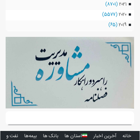
(8701)
2021
(5577)
2020
(65)
2019
خانه
آخرین اخبار
استان ‌ها
بانک ها
بیمه‌ها
نفت و انر