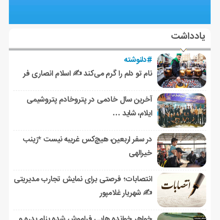
یادداشت
#دلنوشته
نام تو دلم را گرم می‌کند ✍️ اسلام انصاری فر
آخرین سال خادمی در پتروخادم پتروشیمی
ایلام، شاید …
در سفر اربعین، هیچ‌کس غریبه نیست *زینب
خیرالهی
انتصابات؛ فرصتی برای نمایش تجارب مدیریتی
✍ شهریار غلامپور
خواهر خوانده هایی فراموش شده بنام بدره و