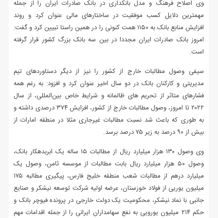
وی اصلاح فرهنگ و مدل بانکداری در بانک صادرات ایران را از جمله
مهمترین دلایل کسب موفقیت در ساختارهای مالی عنوان کرد و روند
افزایش منابع بانک به ۱۱۵۰ همت کنونی را در همین راستا تبیین کرد و گفت:
امروز بانک صادرات ایران مجددا در بین سه بانک بزرگ کشور قرار گرفته
است.
سیفی وصول مطالبات خارج از کشور را نیز از دیگر دستاوردهای تیم
مدیریتی و کارکنان بانک در دو سال اخیر عنوان کرد و افزود: به رغم همه
فشارهای متاثر از تحریم های ظالمانه و شرایط خاص بین‌المللی، از سال
۲۰۲۲ تا امروز، وصول مطالبات خارج از کشور، افزایش ۳۷۴ درصدی داشته و
به طوری که باعث شد نسبت مطالبات غیرجاری مثلا در منطقه امارات از
بیش از ۹۰ درصد به زیر ۷۵ درصد برسد.
وی وصول ۱۳۰ هزار میلیارد ریال از مطالبات ۱۵ ساله یک ابربدهکار بانک،
وصول ۵۰ هزار میلیارد ریال بابت مطالبات از موسسه ثامن، وصول یک
میلیارد درهم از مطالبات شعب منطقه خلیج فارس، پیگیری مطالبه ۱۷۵
میلیون یوریی از فولاد خوزستان، عرضه اولیه شرکت توسعه نیشکر و صنایع
جانبی با نماد نیشکر، محکومیت یک دولت خارجی در پرونده فیوچر بانک و
حکم ۲۱۴ میلیون یورویی به نفع سهامداران ایرانی را از جمله اقدامات مهم