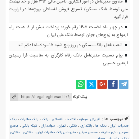
معاون مدیرعامل در امور اعتباری: تأمین مالی ۳۹۶ هزار واحد نهضت
ملی توسط بانک مسکن/ تسریع فروش اقساطی پروژه‌ها در اولویت
قرار گیرد
در چهار ماه نخست ۱۴۰۵ رقم خورد؛ پرداخت بیش از ۸ همت وام
ازدواج به زوج‌های جوان توسط بانک ملی ایران
شعب فعال بانک مسکن در روز پنج شنبه ۱۵ مردادماه اعلام شد
پیام تسلیت مدیرعامل بانک رفاه کارگران به مناسبت فرا رسیدن
اربعین حسینی
لینک کوتاه
برچسب ها :
افزایش سرمایه
،
اقتصاد
،
اقتصادی
،
بانک
،
بانک صادرات
،
بانک
صادرات ایران
،
بانک ها
،
بانکداری
،
بانکی
،
تهران
،
سهامداران
،
شبکه بانکی
،
مجمع
عمومی عادی سالیانه
،
محسن سیفی
،
مدیرعامل بانک صادرات ایران
،
مشتری
،
مشتری