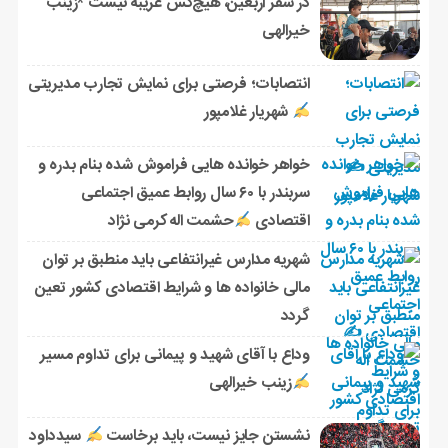
در سفر اربعین، هیچ‌کس غریبه نیست *زینب
خیرالهی
انتصابات؛ فرصتی برای نمایش تجارب مدیریتی
شهریار غلامپور
خواهر خوانده هایی فراموش شده بنام بدره و
سربندر با ۶۰ سال روابط عمیق اجتماعی
اقتصادی
حشمت اله کرمی نژاد
شهریه مدارس غیرانتفاعی باید منطبق بر توان
مالی خانواده ها و شرایط اقتصادی کشور تعین
گردد
وداع با آقای شهید و پیمانی برای تداوم مسیر
زینب خیرالهی
نشستن جایز نیست، باید برخاست
سیدداود